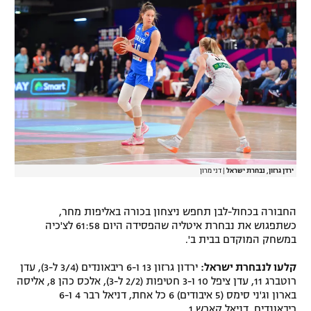
רשיון להקרנה פומבית לבית עסק
הצטרפות לחבילת הערוצים
לוח דרושים – ג'ובנט
תגיות
המגזין
ירדן גרזון, נבחרת ישראל
|
דני מרון
החבורה בכחול-לבן תחפש ניצחון בכורה באליפות מחר,
כשתפגוש את נבחרת איטליה שהפסידה היום 61:58 לצ'כיה
במשחק המוקדם בבית ב'.
קלעו לנבחרת ישראל:
ירדון גרזון 13 ו-6 ריבאונדים (3/4 ל-3), עדן
רוטברג 11, עדן ציפל 10 ו-3 חטיפות (2/2 ל-3), אלכס כהן 8, אליסה
בארון וג'ני סימס (5 איבודים) 6 כל אחת, דניאל רבר 4 ו-6
ריבאונדים, דניאל קארש 1.