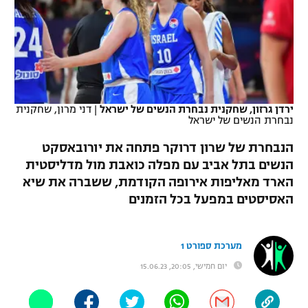
כדורסל נשים
נבחרת ישראל
יורוליג
ליגה ספרדית
טניס
VOD
מכבי תל אביב
מכבי חיפה
יורוקאפ
ליגה איטלקית
כדוריד
הפועל חולון
בית"ר ירושלים
רץ ברשת
ליגה צרפתית
כדורעף
ירדן גרזון, שחקנית נבחרת הנשים של ישראל
|
דני מרון, שחקנית
הפועל ירושלים
מכבי תל אביב
נבחרת הנשים של ישראל
ליגה הולנדית
שחייה
תוצאות
דני אבדיה
הנבחרת של שרון דרוקר פתחה את יורובאסקט
הפועל תל אביב
ליגה טורקית
הנשים בתל אביב עם מפלה כואבת מול מדליסטית
ג'ודו
הארד מאליפות אירופה הקודמת, ששברה את שיא
הפועל חיפה
לוח שידורים
ליגה סינית
האסיסטים במפעל בכל הזמנים
אגרוף
הפועל באר שבע
ליגה ברזילאית
ברחבה
ספורט אולימפי
מערכת ספורט 1
מכבי נתניה
ליגות נוספות
יום חמישי, 20:05, 15.06.23
UFC
"מעל הליגה" – פודקאסט
בני יהודה
היאבקות WWE