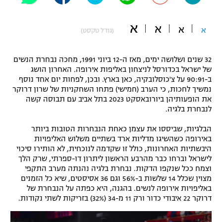
"מחצית בשכונה" – פודקאסט
אופניים
א
א
א
א
(גודל טקסט)
ספורט מוטורי
משתתפים וזוכים בפרסים
32 שנים ושלושה ימים, מאז ה-12 ביוני 1991, מחכה נבחרת הנשים
כדורמים
של ישראל בכדורסל לניצחון באליפות אירופה. האחרון הושג
תקנון משתתפים וזוכים בפרסים
ב-90:91 על צ'כוסלובקיה, כאן בארץ. ובכן, לפחות יום אחד נוסף
טניס
נמשיך לחכות, כי הערב (חמישי) פתחו השחקניות של שרון דרוקר
פוטבול אמריקאי NFL
את הופעותיהן ביורובאסקט 2023 בתל אביב עם תבוסה קשה
תקנון עבור פעילות אלקטרה
לנבחרת בלגיה.
גיימינג E-Sports
בייסבול MLB
תקנון עבור פעילות ספורט 1 – "מרלן"
הבלגיות, שביססו את עצמן כאחת הנבחרות הטובות ביותר
באירופה כשהשיגו מדליות ארד בשתיים משלוש האליפויות
ספורט אתגרי ואקסטרים
תנאי שימוש
היבשתיות האחרונות, כולל זו שקדמה לנוכחית, לא הותירו סיכוי
לישראל וברחו כבר מהרבע הראשון ליתרון דו-ספרתי, שרק הלך
אומנויות לחימה
וצמח ככל שנקפו הדקות. נבחרת בלגיה נהנתה מערב התקפי
מצוין שכלל 14 שלשות ב-56% וגם 36 אסיסטים, שיא כל הזמנים
מדיניות פרטיות
גיימינג E-Sports
באליפויות אירופה לנשים. בהגנה, היא כפתה על הנבחרת של
דרוקר 22 איבודי כדור ורק 11 מ-34 (32%) בזריקות לשתי נקודות.
תקנון פעילות ספורט 1