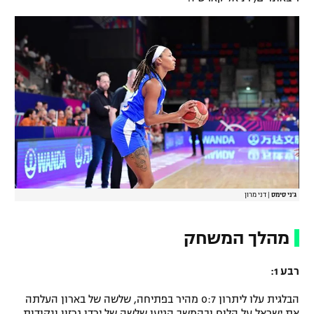
ג'ני סימס
|
דני מרון
מהלך המשחק
רבע 1:
הבלגית עלו ליתרון 0:7 מהיר בפתיחה, שלשה של בארון העלתה
את ישראל על הלוח ובהמשך הגיעו שלשה של ירדן גרזון ונקודות