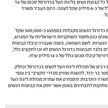
כל קבוצת נשים בליגת העל בכדורסל סכום של עד
600,000 שקלים העונה. מדובר בסכום כולל של כ-6 מיליון שקל לעונה. היום העביר משרד
בהודעה נמסרה נכתב: "יצוין כי גם קבוצות כדורגל הנשים מקבלות בממוצע כ-300,000 שקל
שונים כגון מספר השחקניות הישראליות על המגרש,
הנערות. לשם השוואה, בשנה שעברה קיבלו קבוצות
הנשים בליגת העל כ-67,000 שקלים בלבד וקבוצות כדורגל הנשים לא זכו לתקציב כלל,
ו סכום כולל של כ 14 מיליון ש"ח.
בים של מנהלת ליגת העל לנשים בכדורסל וכחלק
ר בר-דוד, להשגת שוויון מגדרי תקציבי בין ענפי
 משרד התרבות והספורט את עמדת מנהלת ליגת העל
מתקנת לתבחינים באופן אשר יחזק את קבוצות הנשים