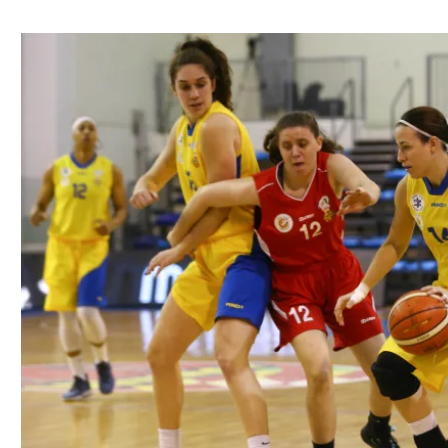
ל אביב
ליגה טורקית
תל אביב
ליגה סינית
חיפה
ליגה ברזילאית
באר שבע
ליגות נוספות
תניה
דה