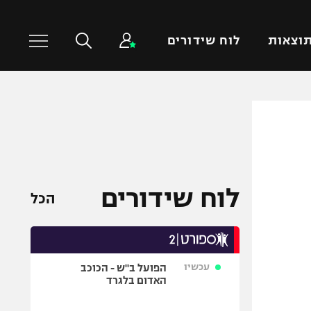
וצאות
לוח שידורים
כדורסל עולמי
ענפים נוספים
NBA
טניס
יורוליג
כדוריד
יורוקאפ
כדורעף
לוח שידורים
הכל
שחייה
ג'ודו
אגרוף
עכשיו
הפועל ב"ש - הכוכב
ספורט אולימפי
האדום בלגרד
UFC