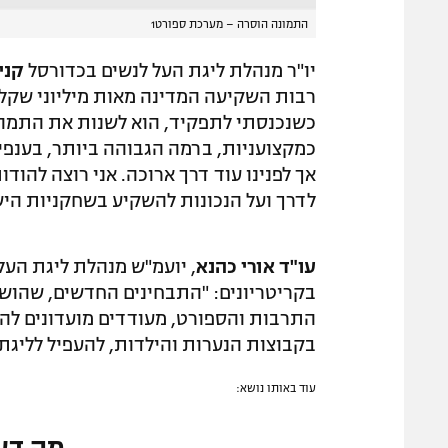
התמונה הוסרה – מערכת ספורט1
יו"ר מנהלת ליגת העל לנשים בכדורסל
קני
רבות השקיעה המדינה מאות מיליוני שקל
כשנכנסתי לתפקיד, הוא לשנות את התמהי
כמקצועניות, ברמה הגבוהה ביותר, בענפי 
אך לפנינו עוד דרך ארוכה. אני רוצה להו
לדרך ועל הנכונות להשקיע בשחקניות היש
עו"ד אורי כהנא
,
יועמ"ש מנהלת ליגת העל
בקריטריונים: "התבחינים החדשים, שהוש
התרבות והספורט, מעודדים מועדונים לה
בקבוצות הנערות והילדות, להעפיל לליגת
עוד באותו נושא:
מה דע