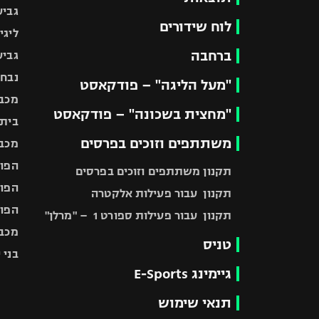
גביע
לוח שידורים
ליגי
ברחבה
גביע
נבחר
"מעל הליגה" – פודקאסט
מכבי
"מחצית בשכונה" – פודקאסט
בית"
משתתפים וזוכים בפרסים
מכבי
הפוע
תקנון משתתפים וזוכים בפרסים
הפוע
תקנון עבור פעילות אלקטרה
הפוע
תקנון עבור פעילות ספורט 1 – "מרלן"
מכבי
טניס
בני 
גיימינג E-Sports
תנאי שימוש