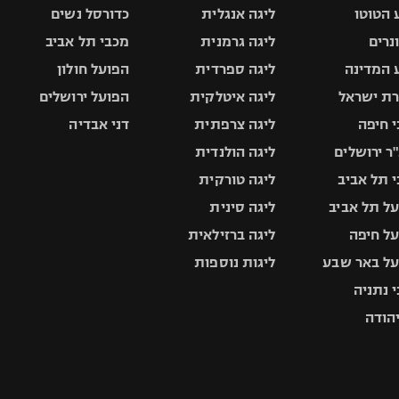
 הטוטו
ליגה אנגלית
כדורסל נשים
ונרים
ליגה גרמנית
מכבי תל אביב
 המדינה
ליגה ספרדית
הפועל חולון
ת ישראל
ליגה איטלקית
הפועל ירושלים
 חיפה
ליגה צרפתית
דני אבדיה
ר ירושלים
ליגה הולנדית
 תל אביב
ליגה טורקית
ל תל אביב
ליגה סינית
ל חיפה
ליגה ברזילאית
ל באר שבע
ליגות נוספות
 נתניה
יהודה