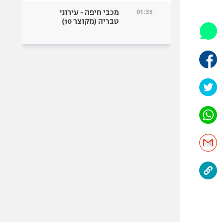
היאבקות WWE
01:35
מכבי חיפה - עירוני
אופניים
טבריה (מקוצר 10)
ספורט מוטורי
כדורמים
פוטבול אמריקאי NFL
בייסבול MLB
ספורט אתגרי
ואקסטרים
אומנויות לחימה
גיימינג E-Sports