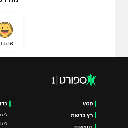
אהבת
VOD
כדו
רץ ברשת
ליגת
ליגה
תוצאות