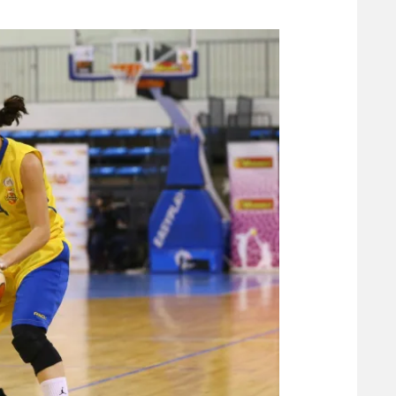
משתתפים וזוכים בפרסים
מכבי ת
הפועל 
תקנון משתתפים וזוכים בפרסים
הפועל 
תקנון עבור פעילות אלקטרה
הפועל 
תקנון עבור פעילות ספורט 1 – "מרלן"
מכבי נ
טניס
בני יהו
גיימינג E-Sports
תנאי שימוש
מדיניות פרטיות
תקנון פעילות ספורט 1
רשיון להקרנה פומבית לבית עסק
הצטרפות לחבילת הערוצים
לוח דרושים – ג'ובנט
תגיות