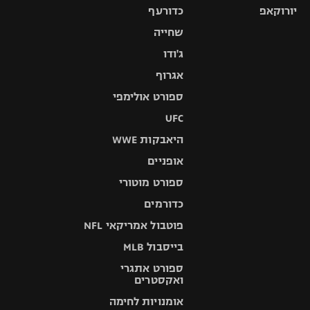
יורוקאפ
כדורעף
שחייה
ג'ודו
אגרוף
ספורט אולימפי
UFC
היאבקות WWE
אופניים
ספורט מוטורי
כדורמים
פוטבול אמריקאי NFL
בייסבול MLB
ספורט אתגרי
ואקסטרים
אומנויות לחימה