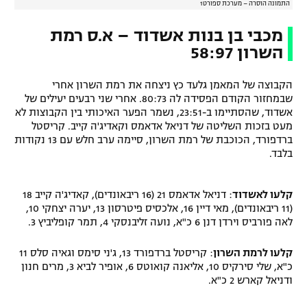
התמונה הוסרה – מערכת ספורט1
מכבי בן בנות אשדוד – א.ס רמת
השרון 58:97
הקבוצה של המאמן גלעד כץ ניצחה את רמת השרון אחרי
שבמחזור הקודם הפסידה לה 80:73. אחרי שני רבעים יעילים של
אשדוד, שהסתיימו ב-23:51, נשמר הפער האיכותי בין הקבוצות לא
מעט בזכות השליטה של דניאל אדאמס וקאדיג'ה קייב. קריסטל
ברדפורד, הכוכבת של רמת השרון, סיימה ערב חלש עם 13 נקודות
בלבד.
קלעו לאשדוד
: דניאל אדאמס 21 (16 ריבאונדים), קאדיג'ה קייב 18
(11 ריבאונדים), מאי דיין 16, אלכסיס פיטרסון 13, יערה יצחקי 10,
לאה פורביס וירדן דנן 6 כ"א, נועה זליבנסקי 4, תמר קופליביץ 3.
קלעו לרמת השרון
: קריסטל ברדפורד 13, ג'ני סימס וגאיה סלס 11
כ"א, שלי סירקיס 10, אליאנה קואוטס 6, אופיר לביא 3, מרים חנון
ודניאל קארש 2 כ"א.