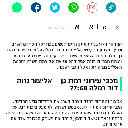
"מחצית בשכונה" – פודקאסט
אופניים
א
ספורט מוטורי
א
א
משתתפים וזוכים בפרסים
א
(גודל טקסט)
כדורמים
תקנון משתתפים וזוכים בפרסים
המחזור ה-17 בליגת אתנה ווינר לנשים בכדורסל הסתיים הערב
טניס
(שני) בניצחון החוץ של אליצור נווה דוד רמלה על מכבי עירוני רמת
פוטבול אמריקאי NFL
גן, מולה השיגה 68:77 מרשים. במשחקים נוספים שנערכו הערב
תקנון עבור פעילות אלקטרה
ניצחה מכבי בן בנות אשדוד 58:97 את א.ס רמת השרון והפועל
גיימינג E-Sports
בייסבול MLB
ראשל"צ גברה 65:84 על מכבי רעננה.
תקנון עבור פעילות ספורט 1 – "מרלן"
מכבי עירוני רמת גן – אליצור נווה
ספורט אתגרי ואקסטרים
תנאי שימוש
דוד רמלה 77:68
אומנויות לחימה
אליצור נווה דוד רמלה ניצחה הערב את מחזיקת גביע המדינה,
מדיניות פרטיות
מכבי עירוני רמת גן 68:77 במשחק חוץ, לא מעט בזכות רבע שני
גיימינג E-Sports
מעולה מבחינתה שהסתיים ב-10:25. שקוואנדיה וואלס, שהחליפה
ברמת גן את נטישה היידמן, סיימה את משחק הבכורה שלה עם
תקנון פעילות ספורט 1
16 נקודות.