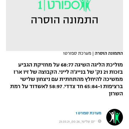
כדורסל נשים
נבחרת ישראל
יורוליג
ליגה ספרדית
טניס
VOD
מכבי תל אביב
מכבי חיפה
יורוקאפ
ליגה איטלקית
כדוריד
הפועל חולון
בית"ר ירושלים
רץ ברשת
ליגה צרפתית
כדורעף
הפועל ירושלים
מכבי תל אביב
התמונה הוסרה
|
מערכת ספורט1
ליגה הולנדית
שחייה
תוצאות
דני אבדיה
הפועל תל אביב
מוליכת הליגה השיגה 68:77 על מחזיקת הגביע
ליגה טורקית
בזכות 21 נק' של בנייג'ה לייני. הקבוצה של זיו ארז
ג'ודו
הפועל חיפה
לוח שידורים
ממשיכה להיחלץ מהתחתית עם ניצחון שלישי
ליגה סינית
אגרוף
ברציפות ו-65:84 חד צדדי. 58:97 לאשדוד על רמת
הפועל באר שבע
השרון
ליגה ברזילאית
ברחבה
ספורט אולימפי
מכבי נתניה
ליגות נוספות
UFC
מערכת ספורט 1
"מעל הליגה" – פודקאסט
בני יהודה
יום שלישי, 00:26, 23.03.21
היאבקות WWE