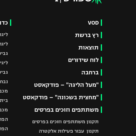
VOD
כדו
רץ ברשת
ליגת
ליגה
תוצאות
גביע
לוח שידורים
ליגי
ברחבה
גביע
נבחר
"מעל הליגה" – פודקאסט
מכבי
"מחצית בשכונה" – פודקאסט
בית"
משתתפים וזוכים בפרסים
מכבי
הפוע
תקנון משתתפים וזוכים בפרסים
הפוע
תקנון עבור פעילות אלקטרה