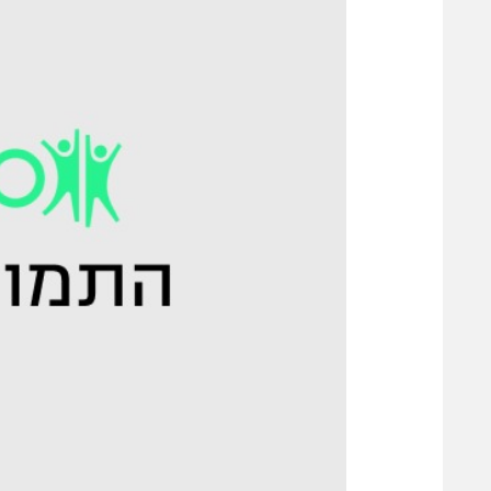
משתתפים וזוכים בפרסים
מכבי ת
הפועל 
תקנון משתתפים וזוכים בפרסים
הפועל 
תקנון עבור פעילות אלקטרה
הפועל 
תקנון עבור פעילות ספורט 1 – "מרלן"
מכבי נ
טניס
בני יהו
גיימינג E-Sports
תנאי שימוש
מדיניות פרטיות
תקנון פעילות ספורט 1
רשיון להקרנה פומבית לבית עסק
הצטרפות לחבילת הערוצים
לוח דרושים – ג'ובנט
תגיות