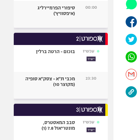
היאבקות WWE
00:00
סיפורי הפרמיירליג
אופניים
(איפסוויץ')
ספורט מוטורי
כדורמים
פוטבול אמריקאי NFL
בייסבול MLB
עכשיו
בוכום - הרטה ברלין
ספורט אתגרי
ישיר
ואקסטרים
אומנויות לחימה
23:30
מכבי ת"א - צסק"א סופיה
גיימינג E-Sports
(מקוצר 10)
עכשיו
סבב המאסטרס,
מונטריאול 7.8 (1)
ישיר