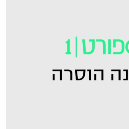
ל אביב
ליגה טורקית
תל אביב
ליגה סינית
חיפה
ליגה ברזילאית
באר שבע
ליגות נוספות
תניה
דה