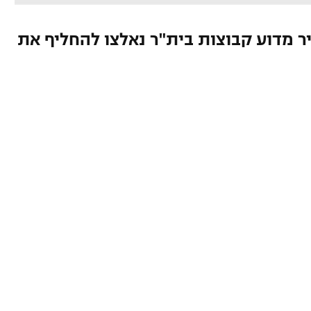
ין בטורו ב-103FM מסביר מדוע קבוצות בית"ר נאלצו להחליף את