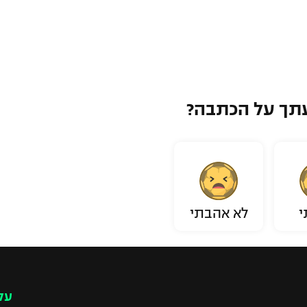
תך על הכתבה?
י
לא אהבתי
עק