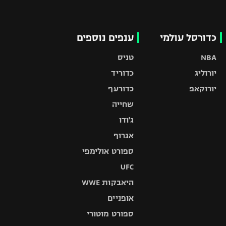
כדורסל עולמי
ענפים נוספים
NBA
טניס
יורוליג
כדוריד
יורוקאפ
כדורעף
שחייה
ג'ודו
אגרוף
ספורט אולימפי
UFC
היאבקות WWE
אופניים
ספורט מוטורי