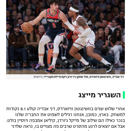
דני אבדיה, וושינגטון וויזארדס, מול שחקן ניו יורק ניקס מיילס מקברייד
|
רויטרס
השגריר מייצג
אחרי שלוש שנים בוושינגטון וויזארדס, דני אבדיה קולע 8.1 נקודות
למשחק. בארץ, כמובן, אנחנו רגילים לשפוט את החבר'ה שלנו
בנכר כאילו הם שילוב של מייקל ג'ורדן, קיליאן אמבפה ויוסיין בולט.
אבל אם יוצאים לרגע מהסרט שרבים פה מצויים בו, נראה שלדני