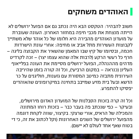
האוהדים משחקים
חשוב להבהיר: הטקסט הבא היה נכתב גם אם הפועל ירושלים לא
הייתה מנצחת את מכבי חיפה במחזור האחרון. העונה שעוברת
על מועדון האוהדים מהבירה היא חלומו של כל אוהד שלא משתייך
לקבוצות העשירות מתל אביב או מחיפה: אחרי עונת הישרדות
חכמה, ובסיומו של קיץ שבו המאמן שהשאיר את הקבוצה בליגה –
חרף כל רעשי הרקע (לרבות אלה שהוא עצמו יצר) – זכה לקרדיט
מדהים מההנהלה, הפועל ירושלים מסיימת את העונה בפלייאוף
העליון (כנראה – במקום הרביעי), וכל זה קורה בזמן שהיריבה
העירונית מתבזה כמיטב המסורת עם גזענות, חוליגנים על כר
הדשא ובעל בית מזיע שמייבב בתחינה במיקרופונים שהאוהדים
יפסיקו להתפרע.
וכל זה קרה בזכות הסבלנות של המועדון האדום מירושלים,
ובעיקר – כפי שנכתב פה בעבר כבר – בזכות רוחו המתונה
והמכילה של הראיס, אורי שרצקי. בקיצור, שווה לקחת דוגמה
מהפועל ירושלים של השנים האחרונות (וקל לכתוב את זה, כי די
בטוח שאף אחד לעולם לא יישם).