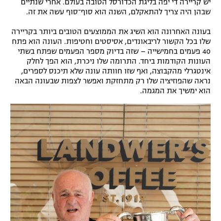
יש קריירה די יפה בליגת הכדורסל הטובה בעולם. אחרי שנתיים
שבהן היה צריך להתאקלם, השנה הוא סוף־סוף עשה את זה.
בעונה האחרונה הוא השיג את הממוצעים הטובים ביותר בקריירה
שלו בכל הקשור לריבאונדים, אסיסטים וחטיפות. העונה הוא פתח
40 פעמים בחמישייה – שזה בדיוק מספר הפעמים שפתח בשתי
העונות הקודמות ביחד. התרומה שלו ניכרת, הוא הפך לחלק
אינטגרלי מהקבוצה, ואף שזו חוותה עונה שלא תיכנס לספרים,
נראה שהפוזיציה שלו רק מתחזקת ואפשר לצפות שבעונה הבאה
הוא ימשיך את המגמה.