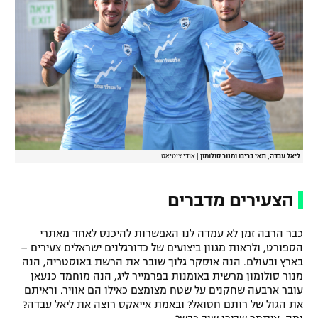
רשיון להקרנה פומבית לבית עסק
הצטרפות לחבילת הערוצים
לוח דרושים – ג'ובנט
תגיות
המגזין
ליאל עבדה, תאי בריבו ומנור סולומון
|
אודי ציטיאט
הצעירים מדברים
כבר הרבה זמן לא עמדה לנו האפשרות להיכנס לאחד מאתרי
הספורט, ולראות מגוון ביצועים של כדורגלנים ישראלים צעירים –
בארץ ובעולם. הנה אוסקר גלוך שובר את הרשת באוסטריה, הנה
מנור סולומון מרשית באומנות בפרמייר ליג, הנה מוחמד כנעאן
עובר ארבעה שחקנים על שטח מצומצם כאילו הם אוויר. וראיתם
את הגול של רותם חטואל? ובאמת אייאקס רוצה את ליאל עבדה?