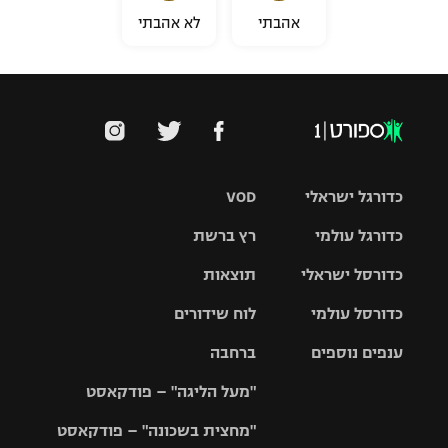
אהבתי
לא אהבתי
כדורגל ישראלי
VOD
כדורגל עולמי
רץ ברשת
ליגת העל
כדורסל ישראלי
תוצאות
ליגת
ליגה לאומית
האלופות
כדורסל עולמי
לוח שידורים
ליגת ווינר
סל
גביע הטוטו
ענפים נוספים
ברחבה
ליגה
NBA
אירופית
"מעל הליגה" – פודקאסט
ליגה לאומית
ליגיונרים
טניס
יורוליג
ליגה אנגלית
"מחצית בשכונה" – פודקאסט
כדורסל נשים
גביע המדינה