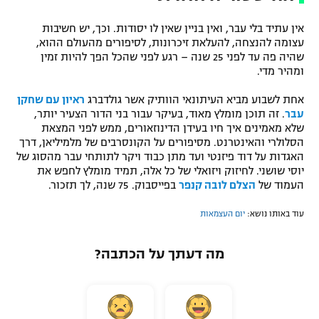
אין עתיד בלי עבר, ואין בניין שאין לו יסודות. וכך, יש חשיבות
עצומה להנצחה, להעלאת זיכרונות, לסיפורים מהעולם ההוא,
שהיה פה עד לפני 25 שנה – רגע לפני שהכל הפך להיות זמין
ומהיר מדי.
אחת לשבוע מביא העיתונאי הוותיק אשר גולדברג
ראיון עם שחקן
עבר
. זה תוכן מומלץ מאוד, בעיקר עבור בני הדור הצעיר יותר,
שלא מאמינים איך חיו בעידן הדינוזאורים, ממש לפני המצאת
הסלולרי והאינטרנט. מסיפורים על הקונסרבים של מלמיליאן, דרך
האגדות על דוד פיזנטי ועד מתן כבוד ויקר לתותחי עבר מהסוג של
יוסי שושני. לחיזוק ויזואלי של כל אלה, תמיד מומלץ לחפש את
העמוד של
הצלם לובה קנפר
בפייסבוק. 75 שנה, לך תזכור.
עוד באותו נושא:
יום העצמאות
מה דעתך על הכתבה?