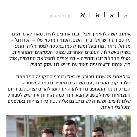
"מחצית בשכונה" – פודקאסט
אופניים
א
א
א
א
(גודל טקסט)
ספורט מוטורי
משתתפים וזוכים בפרסים
אומנם קשה להאמין, אבל רובנו אוהבים להיות מאוד לא מרוצים
מהספורט הישראלי. ברוך השם, הענף המרכזי שלו – הכדורגל –
כדורמים
מנוהל, נראה, מתופעל ומשווק כמו באסטה לפטרוזיליה ונענע
תקנון משתתפים וזוכים בפרסים
טניס
בשוק באשקלון. הענפים האחרים, עמוסי העסקנים והמוזרויות,
פוטבול אמריקאי NFL
נטולי הקהל (לרוב) וההילה – היו יכולים להציל את התדמית, אבל
תקנון עבור פעילות אלקטרה
היי, אנחנו יודעים יפה מאוד עם מי יש לנו עסק בפועל.
גיימינג E-Sports
בייסבול MLB
תקנון עבור פעילות ספורט 1 – "מרלן"
אבל אחרי 75 שנות ספורט ישראלי (בניכוי התקופה המהממת
שלפני קום המדינה, עם משחקים מסעירים כמו המשטרה
ספורט אתגרי ואקסטרים
הבריטית נגד המעופפים רמלה) הגיע הזמן להרים קצת. לכבוד יום
תנאי שימוש
העצמאות שיחול בשבוע הבא, הנה כמה נקודות אור שיש לספורט
אומנויות לחימה
שלנו להציע, וששווה לשים לב גם אליהן, בין כל הצרחות באולפנים
ומעל גלי האתר.
מדיניות פרטיות
גיימינג E-Sports
תקנון פעילות ספורט 1