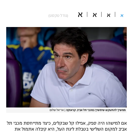
"מחצית בשכונה" – פודקאסט
אופניים
א
א
א
א
(גודל טקסט)
ספורט מוטורי
משתתפים וזוכים בפרסים
כדורמים
תקנון משתתפים וזוכים בפרסים
טניס
פוטבול אמריקאי NFL
תקנון עבור פעילות אלקטרה
גיימינג E-Sports
בייסבול MLB
תקנון עבור פעילות ספורט 1 – "מרלן"
ספורט אתגרי ואקסטרים
תנאי שימוש
אומנויות לחימה
מדיניות פרטיות
ממשיך להתעקש שימשיך במכבי תל אביב. קראנקה
|
אריאל שלום
גיימינג E-Sports
אם למישהו היה ספק, אפילו קל שבקלים, כיצד מתייחסת מכבי תל
תקנון פעילות ספורט 1
אביב למקום השלישי בטבלת ליגת העל, היא קיבלה אתמול את