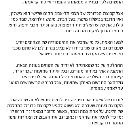
התשובה לכך בפרידה ממאמנה הספרדי אייטור קראנקה.
רשיון להקרנה פומבית לבית עסק
אצל קבוצת הכדורגל של מכבי תל-אביב מקום שלישי הוא כישלון,
ואין מדובר בכישלון מיקרי. בעל הבית, מיטש גולדהאר, ספר כמו
הצטרפות לחבילת הערוצים
כולנו, את שלוש האליפויות הרצופות בהן זכתה מכבי חיפה, והוא
כתמיד מכוון למקום הגבוה ביותר.
לוח דרושים – ג'ובנט
למען האמת, כל מי שמכיר את ההיסטוריה של הצהובים יודע
שעבורם גם מקום שני בדירוג לא נבלע בגרון. לכן לא סתם מכבי
תגיות
תל-אביב היא הקבוצה המעוטרת ביותר בישראל.
המגזין
ההחלטה על כך שקארנקה לא יהיה על הקווים בעונה הבאה,
התקבלה אולי באיחור מסויים, ובכל זאת השמועות שכך יקרה,
קיימות כבר משלביה האחרונים של העונה. אין לדעת האם
גולדהאר התרשם מאותן שמועות, אבל ברור שהרישרושים הגיעו
עד לאוזניו, בקנדה.
לזכותו של אייטור אני חייב להזכיר לכולנו שהוא לא זה שבנה את
הקבוצה בעונה שעברה. לא פשוט להגיע לקבוצת כדורגל במהלכה
של הליגה, על אחת כמה וכמה, כאשר מדובר במאמן זר. דרוש לו
זמן כדי להכיר את שחקניו וכמובן גם את הקבוצות האחרות עימן
מתמודדת קבוצתו.