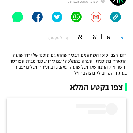
שבת, 08:01, 06.12.25
"מחצית בשכונה" – פודקאסט
אופניים
ספורט מוטורי
משתתפים וזוכים בפרסים
א
א
א
א
(גודל טקסט)
כדורמים
תקנון משתתפים וזוכים בפרסים
טניס
פוטבול אמריקאי NFL
רונן קצב, סוכן השחקנים הבכיר שהוא גם סוכנו של ירדן שועה,
תקנון עבור פעילות אלקטרה
התארח בתוכנית "סערה בממלכה" עם לירן שכנר מבית ספורט1
וחשף את הרצון שלו ושל שועה, שקפטן בית"ר ירושלים יעבור
גיימינג E-Sports
בייסבול MLB
בעתיד הקרוב לקבוצה בחו"ל.
תקנון עבור פעילות ספורט 1 – "מרלן"
ספורט אתגרי ואקסטרים
צפו בקטע המלא
תנאי שימוש
אומנויות לחימה
מדיניות פרטיות
גיימינג E-Sports
תקנון פעילות ספורט 1