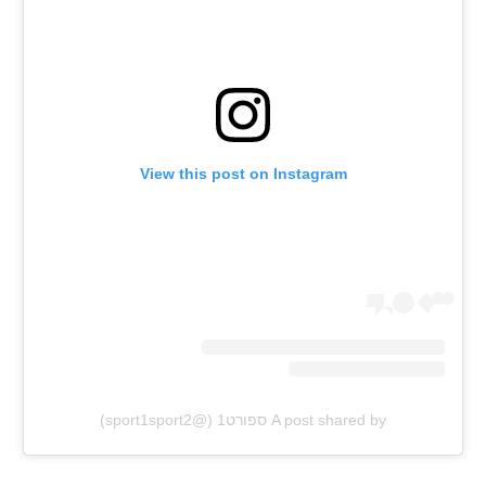
רשיון להקרנה פומבית לבית עסק
הצטרפות לחבילת הערוצים
לוח דרושים – ג'ובנט
View this post on Instagram
תגיות
המגזין
A post shared by ספורט1 (@sport1sport2)