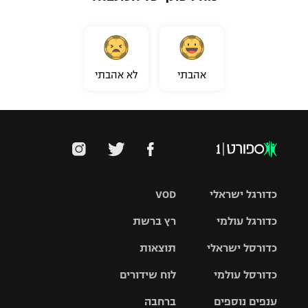
אהבתי
לא אהבתי
כדורגל ישראלי
VOD
כדורגל עולמי
רץ ברשת
ליגת העל
כדורסל ישראלי
תוצאות
ליגת
ליגה לאומית
האלופות
כדורסל עולמי
לוח שידורים
ליגת ווינר
סל
גביע הטוטו
ענפים נוספים
ברחבה
ליגה