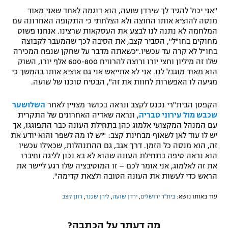
"אני יכול להגיד לך שירדן שועה, הוא דוגמה לאחד שאני מאוד
מנסה להוציא אותו החוצה ולא הצלחתי כי התקופה האחרונה עם
המלחמה לא נתנה לנו לבצע את העסקאות שרצינו. אנחנו פשוט
מחוקים בחו"ל", הסביר קצב, את הסיבה לכך שהמעבר לקבוצה
בחו"ל לא קרה עד עכשיו."כשאתה מדבר על שחקן שנפח המכירה
שלו זה מיליון וחצי יורו ורוצה להרוויח 600-800 אלף יורו, השוק
הוא מאוד מוגבל לנו. אני לא אתייאש אני גם אוציא אותו בהמשך כי
מגיעה לו האפשרות לחוות את זה", הבטיח סוכנו של שועה.
הקפטן הבית"רי נכנס לקצב ונראה בכושר מצויין לאחר
השלושער
שכבש מול עירוני טבריה
, ונראה שאדיה האחרונים של התקרית
עם המנהל המקצועי אלמוג כהן בתחילת העונה כבר התפוגגו, אך
יש לו עוד לאן לשאוף מבחינת קצב: "יש לו מה לשפר והוא יודע את
זה, הוא מנסה כל הזמן. דרך אגב, גם ההתנהלות, שכאילו עכשיו
הוא נראה טיפה בתחילת העונה שהוא לא בא נכון לליגה וחיברו
את זה לאלמוג, אני אומר לכם – זו המוטיבציה שלו רגע ליישר את
הראש כדי לעשות את העונה הטובה ולצאת קדימה".
עוד באותו נושא:
בית"ר ירושלים
,
ירדן שועה
,
לירן שכנר
,
רונן קצב
מה דעתך על הכתבה?