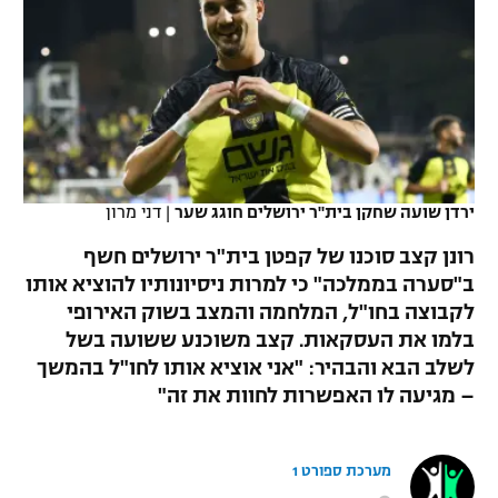
כדורסל נשים
נבחרת ישראל
יורוליג
ליגה ספרדית
טניס
VOD
מכבי תל אביב
מכבי חיפה
יורוקאפ
ליגה איטלקית
כדוריד
הפועל חולון
בית"ר ירושלים
רץ ברשת
ליגה צרפתית
כדורעף
הפועל ירושלים
מכבי תל אביב
ליגה הולנדית
ירדן שועה שחקן בית"ר ירושלים חוגג שער
|
דני מרון
שחייה
תוצאות
דני אבדיה
הפועל תל אביב
רונן קצב סוכנו של קפטן בית"ר ירושלים חשף
ליגה טורקית
ג'ודו
ב"סערה בממלכה" כי למרות ניסיונותיו להוציא אותו
הפועל חיפה
לוח שידורים
לקבוצה בחו"ל, המלחמה והמצב בשוק האירופי
ליגה סינית
אגרוף
בלמו את העסקאות. קצב משוכנע ששועה בשל
הפועל באר שבע
לשלב הבא והבהיר: "אני אוציא אותו לחו"ל בהמשך
ליגה ברזילאית
ברחבה
ספורט אולימפי
– מגיעה לו האפשרות לחוות את זה"
מכבי נתניה
ליגות נוספות
UFC
"מעל הליגה" – פודקאסט
בני יהודה
מערכת ספורט 1
היאבקות WWE