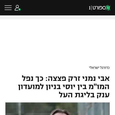
כדורגל ישראלי
ליגת העל
כדורגל עולמי
כדורגל ישראלי
ליגה לאומית
אבי נמני זרק פצצה: כך נפל
ליגת האלופות
כדורסל ישראלי
גביע הטוטו
המו"מ בין יוסי בניון למועדון
ליגה אירופית
ענק בליגת העל
ליגת ווינר סל
ליגיונרים
כדורסל עולמי
ליגה אנגלית
ליגה לאומית
גביע המדינה
NBA
ליגה גרמנית
ענפים נוספים