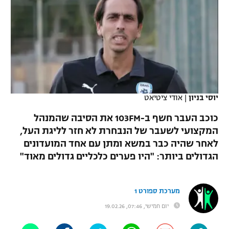
כדורסל נשים
נבחרת ישראל
יורוליג
ליגה ספרדית
טניס
VOD
מכבי תל אביב
מכבי חיפה
יורוקאפ
ליגה איטלקית
כדוריד
הפועל חולון
בית"ר ירושלים
רץ ברשת
ליגה צרפתית
כדורעף
הפועל ירושלים
מכבי תל אביב
ליגה הולנדית
יוסי בניון
|
אודי ציטיאט
שחייה
תוצאות
דני אבדיה
הפועל תל אביב
כוכב העבר חשף ב-103FM את הסיבה שהמנהל
ליגה טורקית
ג'ודו
המקצועי לשעבר של הנבחרת לא חזר לליגת העל,
הפועל חיפה
לוח שידורים
לאחר שהיה כבר במשא ומתן עם אחד המועדונים
ליגה סינית
אגרוף
הגדולים ביותר: "היו פערים כלכליים גדולים מאוד"
הפועל באר שבע
ליגה ברזילאית
ברחבה
ספורט אולימפי
מכבי נתניה
מערכת ספורט 1
ליגות נוספות
UFC
"מעל הליגה" – פודקאסט
יום חמישי, 07:46, 19.02.26
בני יהודה
היאבקות WWE