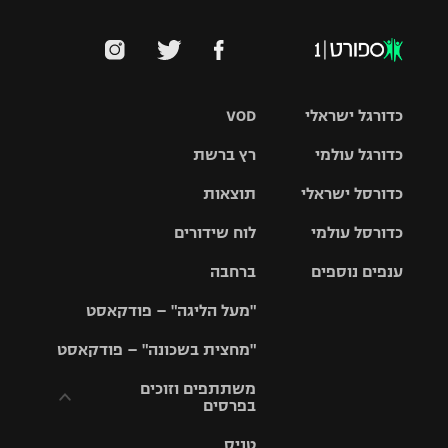
כדורגל ישראלי
VOD
כדורגל עולמי
רץ ברשת
ליגת העל
כדורסל ישראלי
תוצאות
ליגת
ליגה לאומית
האלופות
כדורסל עולמי
לוח שידורים
ליגת ווינר
סל
גביע הטוטו
ענפים נוספים
ברחבה
ליגה
NBA
אירופית
"מעל הליגה" – פודקאסט
ליגה לאומית
ליגיונרים
טניס
יורוליג
ליגה אנגלית
"מחצית בשכונה" – פודקאסט
כדורסל נשים
גביע המדינה
כדוריד
יורוקאפ
ליגה גרמנית
משתתפים וזוכים
בפרסים
מכבי תל
נבחרת
כדורעף
אביב
ישראל
ליגה
טניס