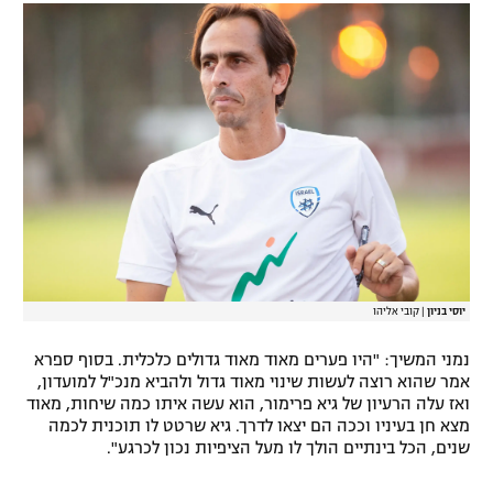
רשיון להקרנה פומבית לבית עסק
הצטרפות לחבילת הערוצים
לוח דרושים – ג'ובנט
תגיות
המגזין
יוסי בניון
|
קובי אליהו
נמני המשיך: "היו פערים מאוד מאוד גדולים כלכלית. בסוף ספרא
אמר שהוא רוצה לעשות שינוי מאוד גדול ולהביא מנכ"ל למועדון,
ואז עלה הרעיון של גיא פרימור, הוא עשה איתו כמה שיחות, מאוד
מצא חן בעיניו וככה הם יצאו לדרך. גיא שרטט לו תוכנית לכמה
שנים, הכל בינתיים הולך לו מעל הציפיות נכון לכרגע".