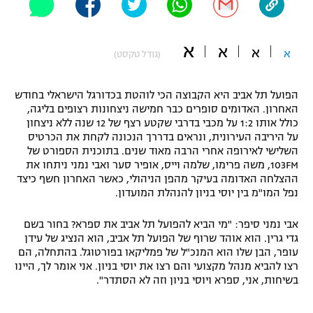
"מחצית בשכונה" – פודקאסט
אופניים
א
א
א
א
(גודל טקסט)
ספורט מוטורי
משתתפים וזוכים בפרסים
הפועל תל אביב היא הקבוצה הכי לוהטת בכדורגל הישראלי בחודש
כדורמים
תקנון משתתפים וזוכים בפרסים
האחרון. האדומים סופרים כבר חמישה ניצחונות רצופים בליגה,
טניס
כולל אותו 1:2 על מכבי בדרבי שקטע רצף של 12 שנה ללא ניצחון
פוטבול אמריקאי NFL
על היריבה העירונית, ונראים בדררך הנכונה לקחת את הכרטיס
תקנון עבור פעילות אלקטרה
השלישי לאירופה אחרי הרבה מאוד שנים. בתוכנית הספורט של
גיימינג E-Sports
בייסבול MLB
103FM, משה פרימו, שלמה וייס, אופיר סער ואבי נמני ניתחו את
תקנון עבור פעילות ספורט 1 – "מרלן"
ההצלחה האדומה בעיקר מהפן הניהולי, כאשר האחרון חשף כיצד
נפל המו"מ בין יוסי בניון להנהלת המועדון.
ספורט אתגרי ואקסטרים
תנאי שימוש
אבי נמני סיפר: "מי הביא להפועל תל אביב את ספרא? בחור בשם
אומנויות לחימה
גדי גרין. הוא אוהד שרוף של הפועל תל אביב, הוא הנציג של עידן
עופר, הבן שלו הוא המנכ"ל של פמליקאו בפורטוגל. בהתחלה, הם
מדיניות פרטיות
גיימינג E-Sports
רצו להביא מנהל מקצועי והם רצו את יוסי בניון. אני אומר לך, היינו
בשיחות, אני, ספרא ויוסי בניון וזה לא הסתדר".
תקנון פעילות ספורט 1