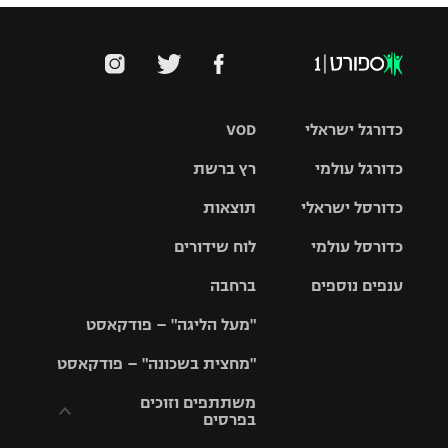
כדורגל ישראלי
VOD
כדורגל עולמי
רץ ברשת
ליגת העל
כדורסל ישראלי
תוצאות
ליגת
ליגה לאומית
האלופות
כדורסל עולמי
לוח שידורים
ליגת ווינר
סל
גביע הטוטו
ענפים נוספים
ברחבה
ליגה
NBA
אירופית
"מעל הליגה" – פודקאסט
ליגה לאומית
ליגיונרים
טניס
יורוליג
ליגה אנגלית
"מחצית בשכונה" – פודקאסט
כדורסל נשים
גביע המדינה
כדוריד
יורוקאפ
ליגה גרמנית
משתתפים וזוכים
בפרסים
מכבי תל
נבחרת
כדורעף
אביב
ישראל