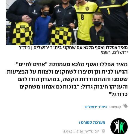
כדורסל נשים
נבחרת ישראל
יורוליג
ליגה ספרדית
טניס
VOD
מכבי תל אביב
מכבי חיפה
יורוקאפ
ליגה איטלקית
כדוריד
הפועל חולון
בית"ר ירושלים
רץ ברשת
ליגה צרפתית
כדורעף
מאיר אפללו ואסף מלכא עם שחקני בית"ר ירושלים
|
בית"ר
הפועל ירושלים
מכבי תל אביב
ירושלים, רשמי
ליגה הולנדית
שחייה
תוצאות
דני אבדיה
מאיר אפללו ואסף מלכא מעמותת "אחים לחיים"
הפועל תל אביב
ליגה טורקית
הגיעו לבית וגן וסיפרו לשחקנים ולצוות על הפציעות
ג'ודו
שספגו וההתמודדות הקשה, במועדון הודו להם
הפועל חיפה
לוח שידורים
ליגה סינית
והעניקו חיבוק גדול: "בזכותכם אנחנו משחקים
אגרוף
כדורגל"
הפועל באר שבע
ליגה ברזילאית
ברחבה
ספורט אולימפי
קבוצות:
בית"ר ירושלים
מכבי נתניה
ליגות נוספות
UFC
"מעל הליגה" – פודקאסט
בני יהודה
מערכת ספורט 1
היאבקות WWE
יום שלישי, 19:26, 13.04.21