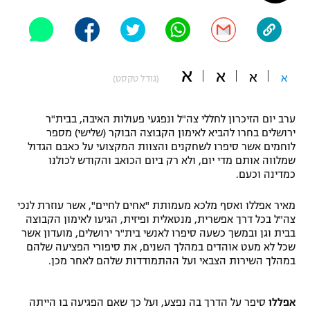
"מחצית בשכונה" – פודקאסט
אופניים
ספורט מוטורי
משתתפים וזוכים בפרסים
א
א
א
א
(גודל טקסט)
כדורמים
תקנון משתתפים וזוכים בפרסים
טניס
ערב יום הזיכרון לחללי צה"ל ונפגעי פעולות האיבה, בבית"ר
פוטבול אמריקאי NFL
ירושלים בחרו להביא לאימון הקבוצה הבוקר (שלישי) מספר
תקנון עבור פעילות אלקטרה
לוחמים אשר סיפרו לשחקנים והצוות המקצועי על כאבם הגדול
גיימינג E-Sports
שמלווה אותם מדי יום, ולא רק ביום הכואב והקודש לכולנו
בייסבול MLB
תקנון עבור פעילות ספורט 1 – "מרלן"
כמדינה וכעם.
ספורט אתגרי ואקסטרים
תנאי שימוש
מאיר אפללו ואסף מלכא מעמותת "אחים לחיים", אשר עוזרת לנכי
צה"ל בכל דרך אפשרית, מנטאלית ופיזית, הגיעו לאימון הקבוצה
אומנויות לחימה
בבית וגן ובמשך כשעה סיפרו לאנשי בית"ר ירושלים, מועדון אשר
שכל לא מעט אוהדים במהלך השנים, את סיפורי הפציעה שלהם
מדיניות פרטיות
גיימינג E-Sports
במהלך השירות הצבאי ועל ההתמודדות שלהם לאחר מכן.
תקנון פעילות ספורט 1
אפללו
סיפר על הדרך בה נפצע, ועל כך שאם הפגיעה בו הייתה