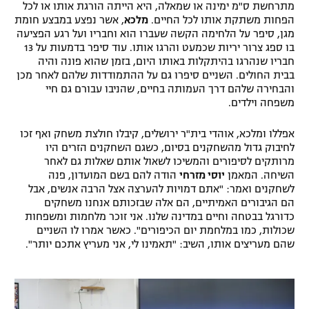
מתרחשת ס"מ ימינה או שמאלה, היא הייתה הורגת אותו או לכל
רשיון להקרנה פומבית לבית עסק
הפחות משתקת אותו לכל החיים.
מלכא
, אשר נפצע במבצע חומת
מגן, סיפר על הלחימה הקשה שעברו הוא וחבריו ועל רגע הפציעה
בו ספג צרור יריות שכמעט והרגו אותו. עוד סיפר בדמעות על 13
הצטרפות לחבילת הערוצים
חבריו שנהרגו בהיתקלות באותו היום, בזמן שהוא פונה והיה
בבית החולים. השניים סיפרו גם על ההתמודדות שלהם לאחר מכן
לוח דרושים – ג'ובנט
והבחירה שלהם דרך העמותה בחיים, שהניבו עבורם גם חיי
משפחה וילדים.
תגיות
אפללו ומלכא, אוהדי בית"ר ירושלים, קיבלו חולצת משחק ואף זכו
לחיבוק גדול מהשחקנים בסיום, כשגם השחקנים הזרים היו
המגזין
מרותקים לסיפורים והמשיכו לשאול אותם שאלות גם לאחר
השיחה. המאמן
יוסי מזרחי
הודה להם בשם המועדון, פנה
לשחקנים ואמר: "אתם דמויות להערצה אצל הרבה אנשים, אבל
הם הגיבורים האמיתיים, הם אלה שבזכותם אנחנו משחקים
כדורגל בבטחה וחיים במדינה שלנו. אני זוכר מלחמות ומשפחות
שכולות, כמו במלחמת יום הכיפורים". כאשר אמרו לו השניים
שהם מעריצים אותו, השיב: "תאמינו לי, אני מעריץ אתכם יותר".