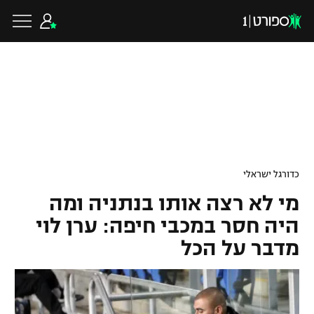
כדורגל ישראלי
ליגת העל
כדורגל עולמי
כדורגל ישראלי
ליגה לאומית
מי לא רצה אותו בנתניה ומה
ליגת האלופות
כדורסל ישראלי
היה חסר במכבי חיפה: ערן לוי
גביע הטוטו
מדבר על הכל
ליגה אירופית
ליגת ווינר סל
ליגיונרים
כדורסל עולמי
ליגה אנגלית
ליגה לאומית
גביע המדינה
NBA
ליגה גרמנית
ענפים נוספים