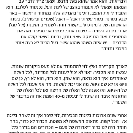
ולבריאות, והוא אמר שהוא פעל מרגש, ושאני צריך לדבר עם
המאמן ושאולי לא אעמוד בקצב של ליגת העל. נכנסתי לסלובו, הוא
הסביר לי את המצב, ו'זכינו' בהגרלה קלה במחזור הראשון – באר
שבע בטרנר. בסוף עשיתי דאבל – דאבל (שערים ובישולים). בשנה
הראשונה של ה'מינוס 9' ביקשתי חוזה לשנתיים וסיבנת (איל סגל)
אותי. בשנה השניה – סיבנת אותי. עכשיו אני מגיע ורואה את
המספרים ואת התפוקה שאני נותן, והיום כשאני קולט את
הדברים – יש איזה משהו שהוא אישי. בעל הבית לא רצה אותי
במכבי נתניה".
לאורך הקריירה נאלץ
לוי
להתמודד עם לא מעט ביקורות שונות.
עכשיו הוא מסביר: "אני לא יכול לענות לכל המדינה, לכל האלה
שאומרים 'איך הוא נראה, הוא שמן, הוא רזה, הוא לא רץ, כן שם
GPS או לא שם GPS'. מה אני יכול לעשות. מה אני אענה לכל האלה
של ה-GPS, ואז אענה לכל האלה של הריצה ואז לכל האלה של
התזונה? איפה זה שיגיד לי 'בעטת מ-40 ושמת את זה בחיבור של
השער'".
אחרי שנים ארוכות בליגות הבכירות,
לוי
סיפר איך זה לשחק בליגה
א': "הכל קשה. פתאום המשטח לא משטח, הכדור לא כדור, בהר
חומה היה לנו כדור דיאדורה של פעם – הכדורים הם בד'רך כלל