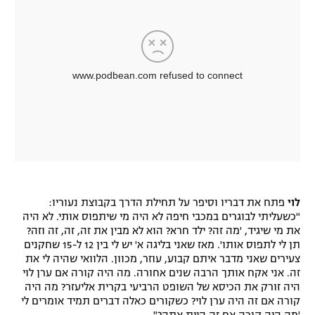
רשיון להקרנה פומבית לבית עסק
הצטרפות לחבילת הערוצים
לוח דרושים – ג'ובנט
תגיות
המגזין
לוי
פתח את דבריו וסיפר על תחילת הדרך בקבוצת נעוריו:
"כשעליתי לבוגרים במכבי חיפה לא היה מי שיתפוס אותי. לא היה
את מי שיגיד, 'מה זה? ילד חרא? הוא לא מבין את זה, זה, זה וזה?
תן לי לתפוס אותו'. מאז שאני בליגה א' יש לי בין 12 ל-15 שחקנים
צעירים שאני מדבר איתם קבוע, עוזר, מכוון. הלוואי שהיה לי את
זה. אני אקח אותך הרבה שנים אחורה. מה היה קורה אם ערן לוי
היה זורק את הכיסא של השופט הרביעי בקרית אליעזר? מה היה
קורה אם זה היה ערן לוי? כשקורים כאלה דברים תמיד אומרים לי