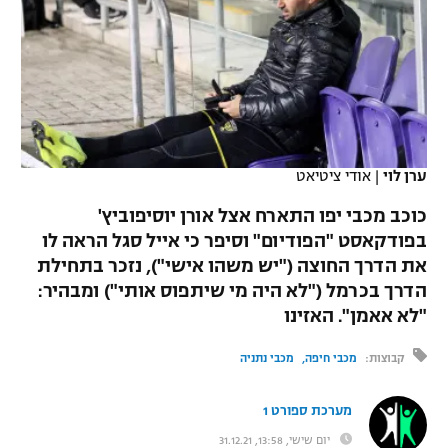
כדורסל נשים
נבחרת ישראל
יורוליג
ליגה ספרדית
טניס
VOD
מכבי תל אביב
מכבי חיפה
יורוקאפ
ליגה איטלקית
כדוריד
הפועל חולון
בית"ר ירושלים
רץ ברשת
ליגה צרפתית
כדורעף
הפועל ירושלים
מכבי תל אביב
ערן לוי
|
אודי ציטיאט
ליגה הולנדית
שחייה
תוצאות
דני אבדיה
כוכב מכבי יפו התארח אצל אורן יוסיפוביץ'
הפועל תל אביב
ליגה טורקית
בפודקאסט "הפודיום" וסיפר כי אייל סגל הראה לו
ג'ודו
את הדרך החוצה ("יש משהו אישי"), נזכר בתחילת
הפועל חיפה
לוח שידורים
ליגה סינית
הדרך בכרמל ("לא היה מי שיתפוס אותי") ומבהיר:
אגרוף
הפועל באר שבע
"לא אאמן". האזינו
ליגה ברזילאית
ברחבה
ספורט אולימפי
קבוצות:
מכבי חיפה
מכבי נתניה
מכבי נתניה
ליגות נוספות
UFC
"מעל הליגה" – פודקאסט
בני יהודה
מערכת ספורט 1
היאבקות WWE
יום שישי, 13:58, 31.12.21