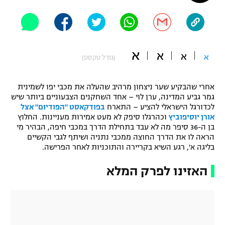
"מחצית בשכונה" – פודקאסט
אופניים
ספורט מוטורי
משתתפים וזוכים בפרסים
א
א
א
א
(גודל טקסט)
כדורמים
תקנון משתתפים וזוכים בפרסים
טניס
אחרי שהבקיע שער ניצחון מרהיב שהעלה את מכבי יפו לשמינית
פוטבול אמריקאי NFL
גמר גביע המדינה, ערן לוי – אחד השחקנים הצבעוניים ביותר שיש
תקנון עבור פעילות אלקטרה
לכדורגל הישראלי להציע – התארח
בפודקאסט "הפודיום" אצל
גיימינג E-Sports
בייסבול MLB
אורן יוסיפוביץ
וכהרגלו סיפק לא מעט אמירות מעניינות. החלוץ
תקנון עבור פעילות ספורט 1 – "מרלן"
בן ה-36 סיפר מה לא עבד בתחילת הדרך במכבי חיפה, הבהיר מי
הראה לו את הדרך החוצה ממכבי נתניה ושיתף לגבי הקשיים
ספורט אתגרי ואקסטרים
בליגה א', רגע השיא בקריירה והתוכניות לאחר הפרישה.
תנאי שימוש
אומנויות לחימה
האזינו לפרק המלא
מדיניות פרטיות
גיימינג E-Sports
תקנון פעילות ספורט 1