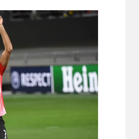
משתתפים וזוכים בפרסים
מכבי ת
הפועל 
תקנון משתתפים וזוכים בפרסים
הפועל 
תקנון עבור פעילות אלקטרה
הפועל 
תקנון עבור פעילות ספורט 1 – "מרלן"
מכבי נ
טניס
בני יהו
גיימינג E-Sports
תנאי שימוש
מדיניות פרטיות
תקנון פעילות ספורט 1
רשיון להקרנה פומבית לבית עסק
הצטרפות לחבילת הערוצים
לוח דרושים – ג'ובנט
תגיות