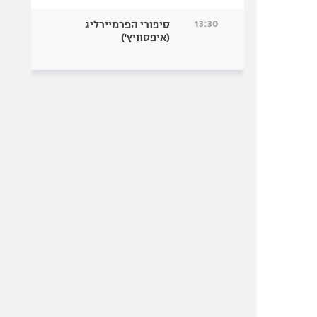
13:30
סיפורי הפרמיירליג
(איפסוויץ')