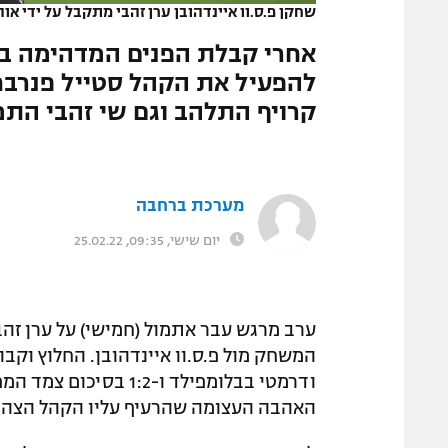
שחקן פ.ס.וו איינדהובן ערן זהבי מתקבל על ידי או
המגזין
אחרי קבלת הפנים המדהימה באצ
להפעיל את הקהל סטייל פנרבחצ
קרויף התלהב וגם שי זהבי התמ
מערכת ברחבה
יום שישי, 09:35, 25.02.22
ערב מרגש עבר אתמול (חמישי) על ערן זהב
ודרמטי בבלומפילד ו-:2
האהבה העצומה שהרעיף עליו הקהל הצהוב,