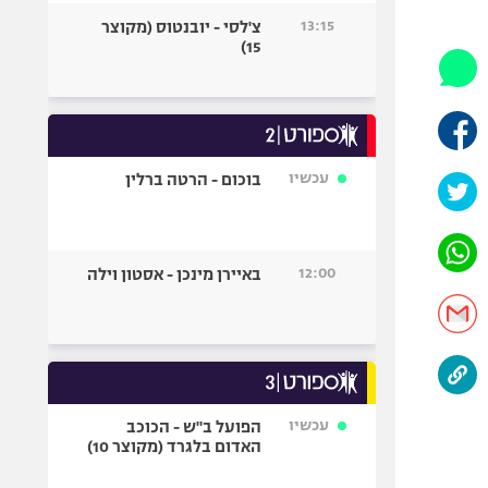
היאבקות WWE
13:15
צ'לסי - יובנטוס (מקוצר
אופניים
15)
ספורט מוטורי
כדורמים
פוטבול אמריקאי NFL
בייסבול MLB
עכשיו
בוכום - הרטה ברלין
ספורט אתגרי
ואקסטרים
אומנויות לחימה
12:00
באיירן מינכן - אסטון וילה
גיימינג E-Sports
עכשיו
הפועל ב"ש - הכוכב
האדום בלגרד (מקוצר 10)