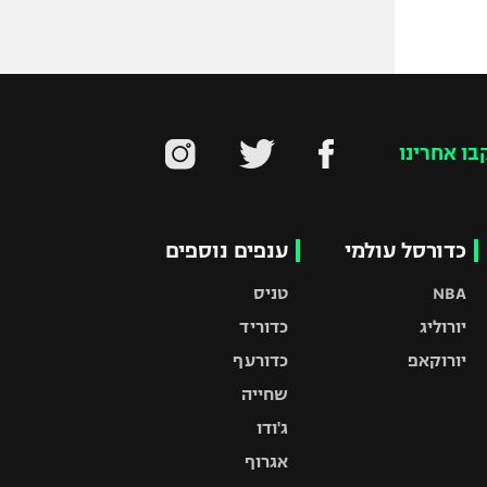
בו אחרינו
כדורסל עולמי
ענפים נוספים
NBA
טניס
יורוליג
כדוריד
יורוקאפ
כדורעף
שחייה
ג'ודו
אגרוף