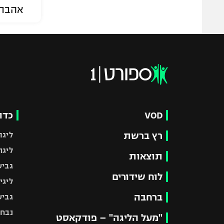
אהבת
VOD
כדו
רץ ברשת
ליגת
ליגה
תוצאות
גביע
לוח שידורים
ליגי
ברחבה
גביע
נבחר
"מעל הליגה" – פודקאסט