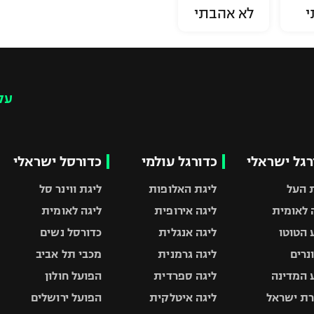
י
לא אהבתי
עק
רגל ישראלי
כדורגל עולמי
כדורסל ישראלי
 העל
ליגת האלופות
ליגת ווינר סל
 לאומית
ליגה אירופית
ליגה לאומית
 הטוטו
ליגה אנגלית
כדורסל נשים
ונרים
ליגה גרמנית
מכבי תל אביב
 המדינה
ליגה ספרדית
הפועל חולון
ת ישראל
ליגה איטלקית
הפועל ירושלים