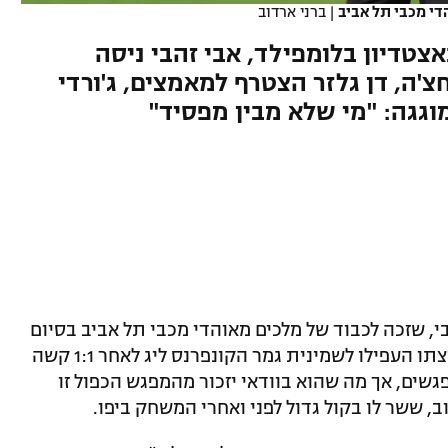
הדי מכבי תל אביב
|
ברני ארדוב
טדיון בלומפילד, אבי זהבי ניסה
'ה, דן גלזר הצטרף למאמצים, ג'ורדי
וגגה: "מי שלא מבין מפסיד"
י, שזכה לכבוד של מלכים מאוהדי מכבי תל אביב בסיום
המשחק מול פ.ס.וו איינדהובן. החלוץ וקבוצתו העפילו לשמינית גמר הקונפרנס ליג לאחר 1:1 קשה
1 בסיכום צמד המפגשים, אך מה שהוא בוודאי יזכור מהמפגש הכפול זו
 ששר לו בקול גדול לפני ואחרי המשחק ביפו.