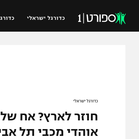
כדורגל ישראלי
כדורגל
VOD
כדורג
רץ ברשת
ליגת ה
ליגה ל
תוצאות
גביע הט
לוח שידורים
ליגיונר
ברחבה
גביע ה
כדורגל ישראלי
נבחרת 
חוזר לארץ? אח של 
"מעל הליגה" – פודקאסט
מכבי ח
"מחצית בשכונה" – פודקאסט
אוהדי מכבי תל אבי
בית"ר י