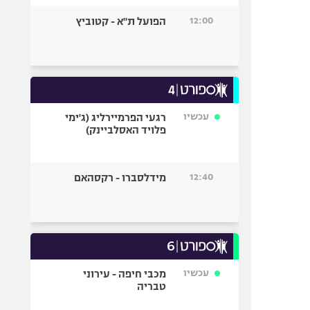
12:00
הפועל ת"א - קטוביץ
עכשיו
רגעי הפרמיירליג (ג'ימי
פלויד האסלביינק)
12:40
מידלסברו - רקסהאם
עכשיו
מכבי חיפה - עירוני
טבריה