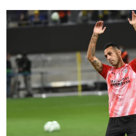
ל אביב
ליגה טורקית
תל אביב
ליגה סינית
חיפה
ליגה ברזילאית
באר שבע
ליגות נוספות
תניה
דה