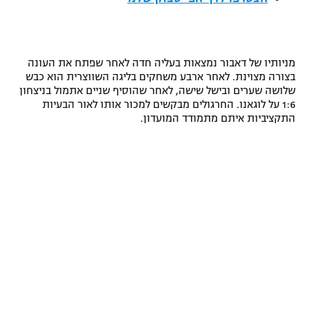
רשיון להקרנה פומבית לבית עסק
הצטרפות לחבילת הערוצים
מניותיו של דאבור נמצאות בעליה חדה לאחר שפתח את העונה
בצורה מצוינת. לאחר ארבע משחקים בליגה השווצרית הוא כבש
לוח דרושים – ג'ובנט
שלושה שערים ובישל שישה, לאחר שהוסיף שניים אתמול בניצחון
1:6 על לוגאנו. החרגולים מבקשים למכור אותו לאור הבעיות
תגיות
התקציביות איתם מתמודד המועדון.
המגזין