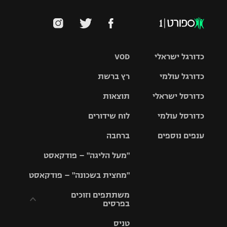
כדורגל ישראלי
VOD
כדורגל עולמי
רץ ברשת
ליגת העל
כדורסל ישראלי
תוצאות
ליגת
ליגה לאומית
האלופות
כדורסל עולמי
לוח שידורים
ליגת ווינר
סל
גביע הטוטו
ענפים נוספים
ברחבה
ליגה
NBA
אירופית
"מעל הליגה" – פודקאסט
ליגה לאומית
ליגיונרים
טניס
יורוליג
ליגה אנגלית
"מחצית בשכונה" – פודקאסט
כדורסל נשים
גביע המדינה
כדוריד
יורוקאפ
ליגה גרמנית
משתתפים וזוכים
בפרסים
מכבי תל
נבחרת
כדורעף
אביב
ישראל
ליגה
טניס
ספרדית