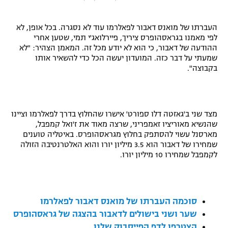
"מחצית בשכונה" – פודקאסט
אופניים
העברתו של מואנס דאבור לפאלרמו עוד לא נסגרה. בכל אופן, לא
לפי מאמנו בגראסהופרס ציריך, פיירלואג'י תמי, שטען אחרי
ספורט מוטורי
משתתפים וזוכים בפרסים
ההודעה של דאבור, כי הוא לא יודע מכל זה. המאמן הצהיר: "לא
שמעתי על דבר כזה. המועדון יעשה הכל כדי להשאיר אותו
בקבוצה".
כדורמים
תקנון משתתפים וזוכים בפרסים
טניס
פוטבול אמריקאי NFL
תקנון עבור פעילות אלקטרה
מצד שני ב'גאזטה דלו ספורט' אישרו שהחלוץ בדרך לפאלרמו וציינו
גיימינג E-Sports
בייסבול MLB
שהנשיא מאוריציו זאמפריני, שרצה מאוד את ז'ואל קמפבל,
תקנון עבור פעילות ספורט 1 – "מרלן"
מארסנל עשוי להסתפק בחלוץ מגראסהופרס. באיטליה טוענים
ספורט אתגרי ואקסטרים
שמחירו של דאבור הוא 3.5 מיליון יורו והוא האלטרנטיבה הזולה
תנאי שימוש
לקמפבל שמחירו 10 מיליון יורו.
אומנויות לחימה
מדיניות פרטיות
גיימינג E-Sports
סוכמה העברתו של מואנס דאבור לפאלרמו
שער ושני בישולים לדאבור בהצגה של גראסהופרס
תקנון פעילות ספורט 1
הצטרפו לדף הפייסבוק שלנו