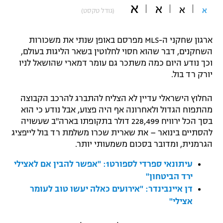
א
א
א
א
(גודל טקסט)
"מחצית בשכונה" – פודקאסט
אופניים
ארגון שחקני ה-MLS מפרסם באופן שנתי את משכורות
ספורט מוטורי
משתתפים וזוכים בפרסים
השחקנים, דבר שהוא חסוי לחלוטין בשאר הליגות בעולם,
וכך נודע היום כמה משתכר גם עומר דמארי שהושאל לניו
כדורמים
יורק רד בול.
תקנון משתתפים וזוכים בפרסים
טניס
פוטבול אמריקאי NFL
החלוץ הישראלי עדיין לא הצליח להתברג להרכב הקבוצה
תקנון עבור פעילות אלקטרה
מהתפוח הגדול ולאחרונה אף היה פצוע, אבל נודע כי הוא
גיימינג E-Sports
בייסבול MLB
בסך הכל ירוויח 228,499 דולר בתקופתו בארה"ב שעשויה
תקנון עבור פעילות ספורט 1 – "מרלן"
להסתיים בינואר – את שארית שכרו משלמת רד בול לייפציג
ספורט אתגרי ואקסטרים
הגרמנית, ומדובר בסכום משמעותי יותר.
תנאי שימוש
אומנויות לחימה
עיתונאי ספרדי לספורט1: "אפשר להבין אם לאצילי
ירד הביטחון"
מדיניות פרטיות
גיימינג E-Sports
דן איינבינדר: "אירועים כאלה יעשו טוב לעומר
אצילי"
תקנון פעילות ספורט 1