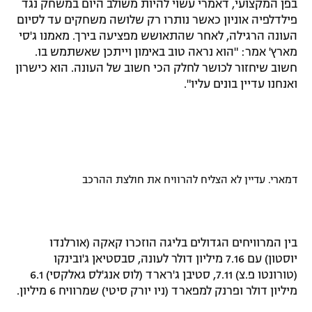
בפן המקצועי, דאמרי עשוי להיות משולב היום במשחק נגד
רשיון להקרנה פומבית לבית עסק
פילדלפיה אוניון כאשר נותרו רק שלושה משחקים עד לסיום
העונה הרגילה, לאחר שהתאושש מפציעה בירך. מאמנו ג'סי
הצטרפות לחבילת הערוצים
מארץ' אמר: "הוא נראה טוב באימון וייתכן שאשתמש בו.
חשוב שיחזור לכושר לחלק הכי חשוב של העונה. הוא כישרון
ואנחנו עדיין בונים עליו".
לוח דרושים – ג'ובנט
תגיות
המגזין
דמארי. עדיין לא הצליח להרוויח את חולצת ההרכב
בין המרוויחים הגדולים בליגה הוזכרו קאקה (אורלנדו
יוסטון) עם 7.16 מיליון דולר לעונה, סבסטיאן ג'ובינקו
(טורונטו פ.צ) 7.11, סטיבן ג'רארד (לוס אנג'לס גאלקסי) 6.1
מיליון דולר ופרנק למפארד (ניו יורק סיטי) שמרוויח 6 מיליון.