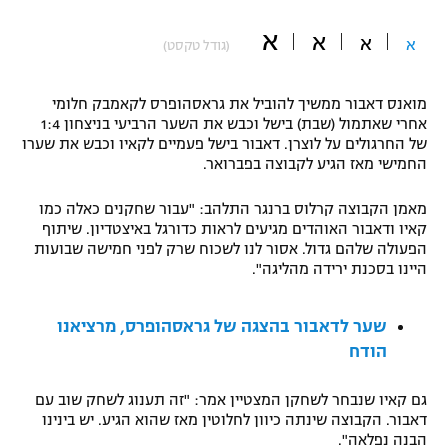
"מחצית בשכונה" – פודקאסט
א
א
אופניים
א
א
(גודל טקסט)
ספורט מוטורי
משתתפים וזוכים בפרסים
מואנס דאבור ממשיך להוביל את גראסהופרס לקאמבק חלומי
אחרי שאתמול (שבת) בישל וכבש את השער הרביעי בניצחון 1:4
כדורמים
של החרגולים על לוצרן. דאבור בישל פעמיים לקאיו וכבש את שערו
תקנון משתתפים וזוכים בפרסים
טניס
החמישי מאז הגיע לקבוצה בפברואר.
פוטבול אמריקאי NFL
תקנון עבור פעילות אלקטרה
מאמן הקבוצה קרלוס ברנגר התלהב: "עבור שחקנים כאלה כמו
גיימינג E-Sports
קאיו ודאבור האוהדים מגיעים לראות כדורגל באיצטדיון. שיתוף
בייסבול MLB
תקנון עבור פעילות ספורט 1 – "מרלן"
הפעולה שלהם גדול. אסור לנו לשכוח שרק לפני חמישה שבועות
היינו בסכנת ירידה מהליגה".
ספורט אתגרי ואקסטרים
תנאי שימוש
שער לדאבור בהצגה של גראסהופרס, מרציאנו
אומנויות לחימה
הודח
מדיניות פרטיות
גיימינג E-Sports
גם קאיו שנבחר לשחקן המצטיין אמר: "זה תענוג לשחק שוב עם
דאבור. הקבוצה שינתה כיוון לחלוטין מאז שהוא הגיע. יש בינינו
תקנון פעילות ספורט 1
הבנה נפלאה".