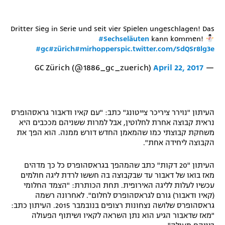
רשיון להקרנה פומבית לבית עסק
Dritter Sieg in Serie und seit vier Spielen ungeschlagen! Das
הצטרפות לחבילת הערוצים
#Sechseläuten
kann kommen!
#gc
#zürich
#mirhoppers
pic.twitter.com/5dQSr8lg3e
לוח דרושים – ג'ובנט
April 22, 2017
— GC Zürich (@1886_gc_zuerich)
תגיות
המגזין
העיתון "נוירר ציריכר צייטונג" כתב: "עם קאיו ודאבור גראסהופרס
נראית קבוצה אחרת לחלוטין, אבל למרות ששניהם מככבים היא
משחקת קבוצתי כמו שהמאמן החדש דורש ממנה. הוא הפך את
הקבוצה ליחידה אחת".
העיתון "20 דקות" כתב שהמהפך בגראסהופרס כל כך מדהים
מאז בואו של דאבור עד שבקבוצה בה חששו לרדת ליגה חולמים
עכשיו לעלות לליגה האירופית. תחת הכותרת: "הצמד החלומי
(קאיו ודאבור) גורם לגראסהופרס לחלום". לאחרונה רשמה
גראסהופרס שלושה נצחונות רצופים בנובמבר 2015. העיתון כתב:
"מאז שדאבור הגיע הוא נתן השראה לקאיו ושיתוף הפעולה