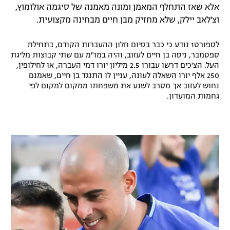
אלא שאז התחלף המאמן ומונה מאמנה של סיגמה אולומוץ,
רשיון להקרנה פומבית לבית עסק
וצ'לאב יילק, שלא מחזיק מבן חיים מבחינה מקצועית.
הצטרפות לחבילת הערוצים
לספורט1 נודע כי כבר בסיום חלון ההעברות הקודם, בתחילת
ספטמבר, ניסה בן חיים לעזוב, והיה במו"מ עם שתי קבוצות מליגת
לוח דרושים – ג'ובנט
העל. הצ'כים דרשו עבורו 2.5 מיליון יורו דמי העברה, או לחילופין,
250 אלף יורו השאלה לעונה, עניין לו התנגד בן חיים, שאמנם
נחוש לעזוב אך מסרב לשנע את משפחתו ממקום למקום לפי
תגיות
גחמות המועדון.
המגזין