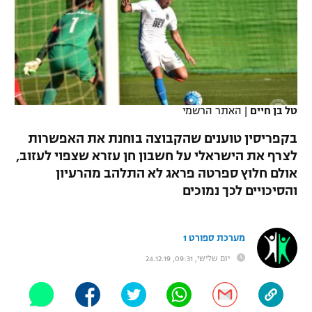
כדורסל נשים
נבחרת ישראל
יורוליג
ליגה ספרדית
טניס
VOD
מכבי תל אביב
מכבי חיפה
יורוקאפ
ליגה איטלקית
כדוריד
הפועל חולון
בית"ר ירושלים
רץ ברשת
ליגה צרפתית
כדורעף
טל בן חיים
|
האתר הרשמי
הפועל ירושלים
מכבי תל אביב
ליגה הולנדית
בקפריסין טוענים שהקבוצה בוחנת את האפשרות
שחייה
תוצאות
דני אבדיה
הפועל תל אביב
לצרף את הישראלי על חשבון חן עזרא שצפוי לעזוב,
ליגה טורקית
אולם חלוץ ספרטה פראג לא התלהב מהרעיון
ג'ודו
הפועל חיפה
לוח שידורים
והסיכויים לכך נמוכים
ליגה סינית
אגרוף
הפועל באר שבע
ליגה ברזילאית
ברחבה
מערכת ספורט 1
ספורט אולימפי
מכבי נתניה
יום שלישי, 09:31, 24.12.19
ליגות נוספות
UFC
"מעל הליגה" – פודקאסט
בני יהודה
היאבקות WWE