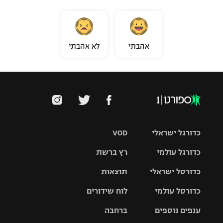
אהבתי
לא אהבתי
כדורגל ישראלי
VOD
כדורגל עולמי
רץ ברשת
ליגת העל
כדורסל ישראלי
תוצאות
ליגת
ליגה לאומית
האלופות
כדורסל עולמי
לוח שידורים
ליגת ווינר
סל
גביע הטוטו
ענפים נוספים
ברחבה
ליגה
NBA
אירופית