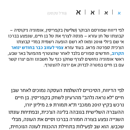
"מחצית בשכונה" – פודקאסט
א
א
אופניים
א
א
(גודל טקסט)
ספורט מוטורי
משתתפים וזוכים בפרסים
לפי דיווח שפורסם הבוקר (שלישי) בקפריסין, אומוניה ניקוסיה –
קבוצתו של חן עזרא – מנסה לצרף את טל בן חיים, שנפצע בברכו
כדורמים
אי שם ביולי 2018 ומאז לא רשם הופעה רשמית במדי קבוצתו
תקנון משתתפים וזוכים בפרסים
טניס
הצ'כית ספרטה פראג. בעוד עזרא
צפוי לעזוב כבר בחודש ינואר
הקרוב
, חודשים ספורים בלבד לאחר שהצטרף מהפועל באר שבע,
פוטבול אמריקאי NFL
תקנון עבור פעילות אלקטרה
ראשי אומוניה נחושים לצרף שחקן כנף על חשבונו והם יצרו קשר
עם בן חיים במטרה לבדוק אם ירצה להצטרף.
גיימינג E-Sports
בייסבול MLB
תקנון עבור פעילות ספורט 1 – "מרלן"
ספורט אתגרי ואקסטרים
תנאי שימוש
לפי הדיווח, הסיכויים להשלמת העסקה נמוכים לאחר שבן
אומנויות לחימה
חיים "לא נראה נלהב" מהרעיון לשחק בקפריסין. בן חיים
נרכש בקיץ 2017 ממכבי ת"א תמורת 2.9 מיליון יורו,
מדיניות פרטיות
גיימינג E-Sports
ההעברה השלישית בגובהה בליגה הצ'כית, ובפתיחת עונתו
השנייה נפצע בצורה חמורה בברכו וסיים את העונה, מבלי
תקנון פעילות ספורט 1
שכבש. הוא שב לפעילות בתחילת ההכנות לעונה הנוכחית,