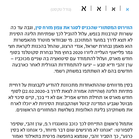
א
א
"מחצית בשכונה" – פודקאסט
א
א
(גודל טקסט)
אופניים
ספורט מוטורי
הווירוס המסתורי שהכניס לסגר את צפון מזרח סין
, וגבה עד כה
משתתפים וזוכים בפרסים
עשרות קורבנות בנפש, עלול להוביל לכך שפתיחת הליגה הסינית
לא תצא לדרך במועד המתוכנן. מי שבוודאי מוטרד מהאפשרות
כדורמים
הוא מאמן נבחרת ישראל, אנדי הרצוג, שהחל בהכנות לקראת חצי
תקנון משתתפים וזוכים בפרסים
טניס
גמר פלייאוף העלייה ליורו 2020 בחוץ מול נבחרת סקוטלנד בסוף
פוטבול אמריקאי NFL
חודש מארס, ועלול להתמודד עם סיטואציה בה שניים מכוכביו –
תקנון עבור פעילות אלקטרה
ערן זהבי ודיא סבע – יגיעו להתמודדות הגורלית לאחר כארבעה
גיימינג E-Sports
חודשים בהם לא השתתפו במשחק רשמי.
בייסבול MLB
תקנון עבור פעילות ספורט 1 – "מרלן"
בסין מדווחים שההתאחדות מתכוונת להודיע לקבוצות על דחיית
ספורט אתגרי ואקסטרים
פתיחת הליגה (שהייתה אמורה לצאת לדרך ב-22.02.2020) לסוף
תנאי שימוש
חודש מארס או תחילת חודש אפריל. אם לא די בכך, קיים סיכוי לא
אומנויות לחימה
מבוטל שגביע המדינה יבוטל ושהקבוצות הסיניות לא יוכלו לארח
את משחקיהן בליגת האלופות בשלושת המחזורים הראשונים.
מדיניות פרטיות
גיימינג E-Sports
אתמול (ראשון) התייחס לכך כוכב גוואנגז'ו ר.פ, ערן זהבי, שסיפר
לספורט1: "אנחנו לא מרגישים שום דבר מיוחד, כי אנחנו לא בסין
תקנון פעילות ספורט 1
כרגע", כך הסביר זהבי, שנמצא בחופשה פרטית בתאילנד ואמור