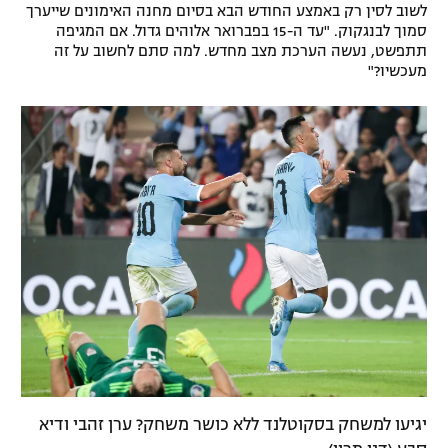
לשוב לסין רק באמצע החודש הבא בסיום מחנה האימונים שייערך
רשיון להקרנה פומבית לבית עסק
סמוך לבנגקוק. "עד ה-15 בפברואר אלוהים גדול. אם המגיפה
תתפשט, נעשה הערכת מצב מחדש. למה סתם לחשוב על זה
מעכשיו?"
הצטרפות לחבילת הערוצים
לוח דרושים – ג'ובנט
תגיות
המגזין
יגיעו למשחק בסקוטלנד ללא כושר משחק? ערן זהבי ודיא