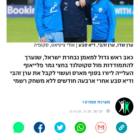
כדורסל נשים
נבחרת ישראל
יורוליג
ליגה ספרדית
טניס
VOD
מכבי תל אביב
מכבי חיפה
יורוקאפ
ליגה איטלקית
כדוריד
הפועל חולון
בית"ר ירושלים
רץ ברשת
ליגה צרפתית
ערן שדו, ערן זהבי, דיא סבע
|
אודי ציטיאט, סקופיה
כדורעף
הפועל ירושלים
מכבי תל אביב
כאב ראש גדול למאמן נבחרת ישראל, שנערך
ליגה הולנדית
שחייה
תוצאות
להתמודדות מול סקוטלנד בחצי גמר פלייאוף
דני אבדיה
הפועל תל אביב
העלייה ליורו בסוף מארס ועשוי לקבל את ערן זהבי
ליגה טורקית
ג'ודו
ודיא סבע אחרי ארבעה חודשים ללא משחק רשמי
הפועל חיפה
לוח שידורים
ליגה סינית
אגרוף
הפועל באר שבע
מערכת ספורט 1
ליגה ברזילאית
ברחבה
ספורט אולימפי
יום שני, 17:29, 27.01.20
מכבי נתניה
ליגות נוספות
UFC
"מעל הליגה" – פודקאסט
בני יהודה
היאבקות WWE