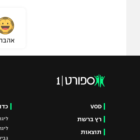
אהבת
VOD
כדו
רץ ברשת
ליגת
ליגה
תוצאות
גביע