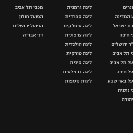
ונרים
ליגה גרמנית
מכבי תל אביב
 המדינה
ליגה ספרדית
הפועל חולון
ת ישראל
ליגה איטלקית
הפועל ירושלים
 חיפה
ליגה צרפתית
דני אבדיה
ר ירושלים
ליגה הולנדית
 תל אביב
ליגה טורקית
ל תל אביב
ליגה סינית
ל חיפה
ליגה ברזילאית
ל באר שבע
ליגות נוספות
 נתניה
יהודה