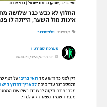
תאי בריבו, שחקן נבחרת ישראל
|
ברני ארדוב
המגזין
החלוץ לא כבש כבר שלושה מחזור
איכות מול השער, הייתה לו פג
קבוצות:
וולפסברגר
מערכת ספורט 1
יום חמישי, 13:58, 06.04.23
רק לפני כחודש עמד
תאי בריבו
על רצף של
וולפסברגר עוד סיבה
להאריך לחלוץ הישר
מכבי פתח תקוה לבצורת בשלושת המחזורי
מנפרד שמיד נשאר רגוע למדי.