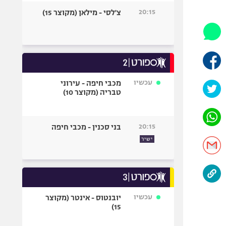
היאבקות WWE
20:15
צ'לסי - מילאן (מקוצר 15)
אופניים
ספורט מוטורי
כדורמים
פוטבול אמריקאי NFL
בייסבול MLB
עכשיו
מכבי חיפה - עירוני
טבריה (מקוצר 10)
ספורט אתגרי
ואקסטרים
אומנויות לחימה
20:15
בני סכנין - מכבי חיפה
גיימינג E-Sports
ישיר
עכשיו
יובנטוס - אינטר (מקוצר
15)