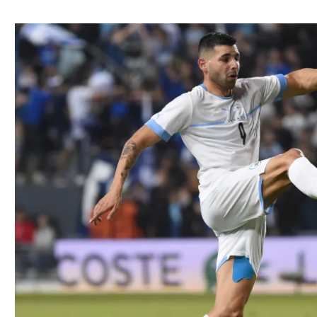
ל אביב
ליגה טורקית
תל אביב
ליגה סינית
חיפה
ליגה ברזילאית
באר שבע
ליגות נוספות
תניה
דה