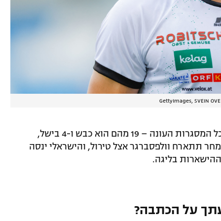
בריבו מעורב ב-23 שערים ב-31 הופעות בכל המסגרות העונה – 19 מהם הוא כבש ו-4 בישל,
ומד על 12 ו-2 בהתאמה. מחר תתארח וולפסברגר אצל טירול, והישראלי ינסה
ההישארות בליגה.
תך על הכתבה?