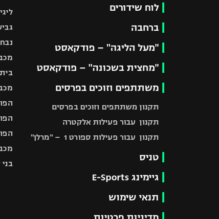
לוח שידורים
ליגי
ברחבה
גביע
נבחר
"מעל הליגה" – פודקאסט
מכבי
"מחצית בשכונה" – פודקאסט
בית"
משתתפים וזוכים בפרסים
מכבי
הפוע
תקנון משתתפים וזוכים בפרסים
הפוע
תקנון עבור פעילות אלקטרה
הפוע
תקנון עבור פעילות ספורט 1 – "מרלן"
מכבי
טניס
בני 
גיימינג E-Sports
תנאי שימוש
מדיניות פרטיות