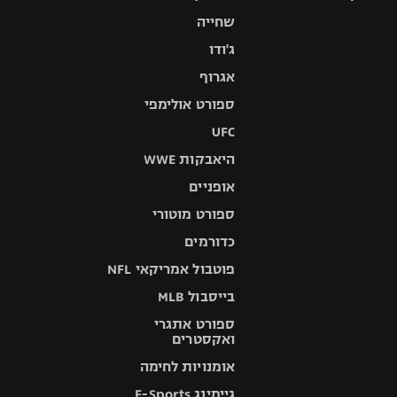
שחייה
ג'ודו
אגרוף
ספורט אולימפי
UFC
היאבקות WWE
אופניים
ספורט מוטורי
כדורמים
פוטבול אמריקאי NFL
בייסבול MLB
ספורט אתגרי
ואקסטרים
אומנויות לחימה
גיימינג E-Sports