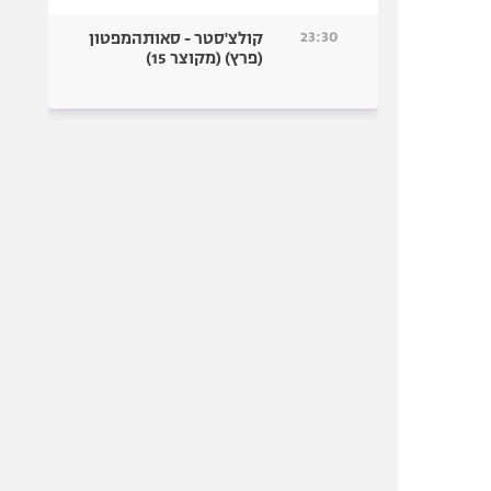
23:30
קולצ'סטר - סאותהמפטון
(פרץ) (מקוצר 15)