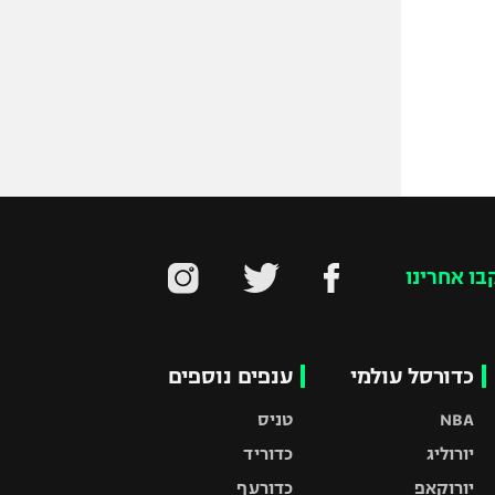
בו אחרינו
כדורסל עולמי
ענפים נוספים
NBA
טניס
יורוליג
כדוריד
יורוקאפ
כדורעף