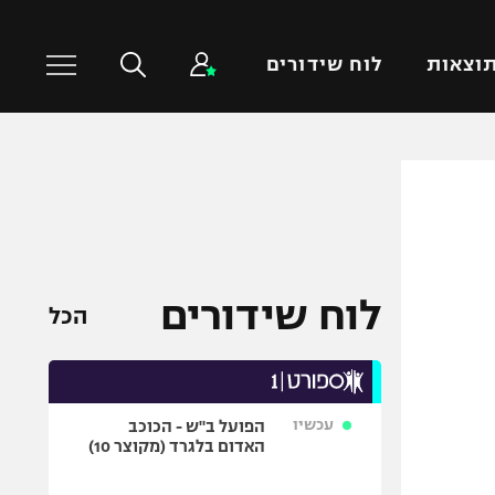
וצאות
לוח שידורים
כדורסל עולמי
ענפים נוספים
NBA
טניס
יורוליג
כדוריד
יורוקאפ
כדורעף
לוח שידורים
הכל
שחייה
ג'ודו
אגרוף
עכשיו
הפועל ב"ש - הכוכב
ספורט אולימפי
האדום בלגרד (מקוצר 10)
UFC