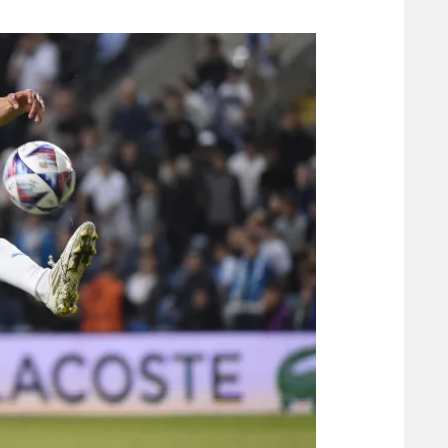
משתתפים וזוכים בפרסים
מכבי ת
הפועל 
תקנון משתתפים וזוכים בפרסים
הפועל 
תקנון עבור פעילות אלקטרה
הפועל 
תקנון עבור פעילות ספורט 1 – "מרלן"
מכבי נ
טניס
בני יהו
גיימינג E-Sports
תנאי שימוש
מדיניות פרטיות
תקנון פעילות ספורט 1
רשיון להקרנה פומבית לבית עסק
הצטרפות לחבילת הערוצים
לוח דרושים – ג'ובנט
תגיות