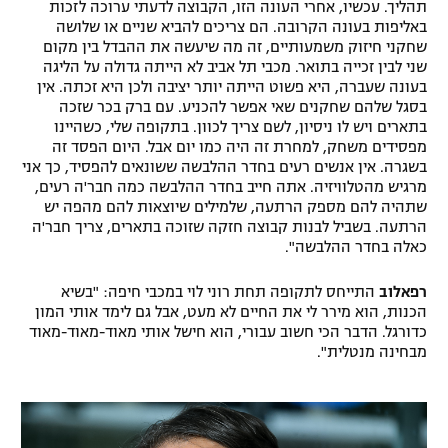
תהליך. עכשיו, אחרי העונה הזו, הקבוצה לדעתי ערוכה לזכות
באליפות בעונה הקרובה. הם צריכים להביא שניים או שלושה
שחקני חיזוק משמעותיים, זה מה שיעשה את ההבדל בין מקום
שני לבין זכייה בתואר. מכבי תל אביב לא הייתה גדולה על הליגה
בעונה שעברה, היא פשוט הייתה יותר יציבה ולכן היא זכתה. אין
בסגל שלהם שחקנים שאי אפשר להכניע. עם ברק בכר שזכה
בתארים ויש לו ניסיון, לשם צריך לכוון. בתקופה שלי, כשהיינו
מפסידים משחק, למחרת זה היה כמו יום אבל. היום הפסד זה
בשגרה. אין אנשים רעים בחדר ההלבשה ששונאים להפסיד, כך אני
מרגיש מהטלוויזיה. אתה חייב בחדר ההלבשה כמה חבר'ה רעים,
שתהיה להם מספק הרתעה, שלמילים שיוצאות להם מהפה יש
הרתעה. בשביל לבנות קבוצה חזקה שזוכה בתארים, צריך חבר'ה
כאלה בחדר ההלבשה".
רפאלוב
התייחס לתקופה תחת רוני לוי במכבי חיפה: "בשיא
הכנות, הוא מירר לי את החיים לא מעט, אבל גם לימד אותי המון
כדורגל. הדבר הכי חשוב עבורי, הוא חישל אותי מאוד-מאוד-מאוד
מבחינה מנטלית".