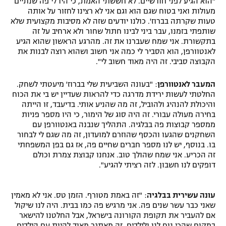
"הוא הגיע לפני חודשיים. לא חששתי האמת, כי היו לי פה שנתיים
מעולות ואני בטוח שגם הוא וגם אני לא רצינו לחזור על אותה
טעות שקרתה בברוז'. כולנו יודעים שזה לא מסיבות מקצועית שלא
שותפתי בזמנו, עבר ביני לבינו חתול שחור ולא ארחיב על זה
בתקשורת. אני שמח שעברנו את זה. מהרגע הראשון שהוא הגיע
לאנטוורפן, הוא הסביר לי כמה אני חשוב ושהוא רוצה לבנות את
הקבוצה סביבי. זה היה מאוד חשוב לי".
המעבר לאנטוורפן
: "בעונה השביעית שלי בברוז' מיעטתי לשחק.
החלטתי לעשות ירידת מדרגה כדי להראות שעדיין יש בי את הכוח
והיכולת להנהיג ולהוביל, זה מה שהניע אותי. בדיעבד, זו הייתה
בחירה מעולה עבורי. זה היה סוג של הימור, כי היו מספר פניות
ממספר קבוצות פה בבלגיה. התהליך שנבנה באנטוורפן עם
השחקנים שהגעו והכסף שהוזרם למועדון, זה מה שגם לי לבחור
בו. בנוסף, יש לנו מספר חברים שחיים פה, אז גם בפן המשפחתי
זה הכריע. אני שמח שהולך טוב. אנחנו קבוצת צמרת וכולם
דופקים לנו חשבון. לזה רציתי להגיע".
עונה עשירית בבלגיה
: "זה באמת מטורף. הזמן טס. אני לא מאמין
שאני כבר עשר שנים פה. אני מרגיש פה כמו בבית. היה לנו שיקול
אם להעביר את תקופת הקורונה בישראל, אבל החלטנו להישאר
במקום שהכי נוח לנו ולילדים. זה מאתגר מאוד להיות עם הילדים