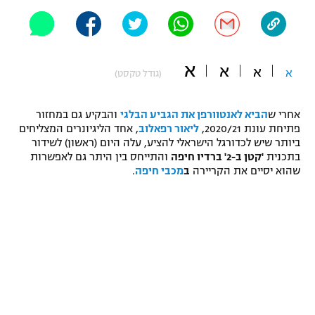
"מחצית בשכונה" – פודקאסט
אופניים
ספורט מוטורי
משתתפים וזוכים בפרסים
א
א
א
א
(גודל טקסט)
כדורמים
תקנון משתתפים וזוכים בפרסים
טניס
אחרי ש
הביא לאנטוורפן את הגביע הבלגי
והבקיע גם במחזור
פתיחת עונת 2020/21,
ליאור רפאלוב
, אחד הליגיונרים המצליחים
פוטבול אמריקאי NFL
תקנון עבור פעילות אלקטרה
ביותר שיש לכדורגל הישראלי להציע, עלה היום (ראשון) לשידור
בתכנית
'קטן ב-2' ברדיו חיפה
והתייחס בין היתר גם לאפשרות
גיימינג E-Sports
בייסבול MLB
שהוא יסיים את הקריירה
ב
מכבי חיפה
.
תקנון עבור פעילות ספורט 1 – "מרלן"
ספורט אתגרי ואקסטרים
תנאי שימוש
אומנויות לחימה
מדיניות פרטיות
גיימינג E-Sports
תקנון פעילות ספורט 1