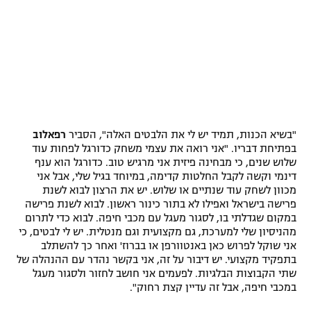
רשיון להקרנה פומבית לבית עסק
הצטרפות לחבילת הערוצים
לוח דרושים – ג'ובנט
תגיות
"בשיא הכנות, תמיד יש לי את הלבטים האלה", הסביר
רפאלוב
בפתיחת דבריו. "אני רואה את עצמי משחק כדורגל לפחות עוד
המגזין
שלוש שנים, כי מבחינה פיזית אני מרגיש טוב. כדורגל הוא ענף
דינמי וקשה לקבל החלטות קדימה, במיוחד בגיל שלי, אבל אני
מכוון לשחק עוד שנתיים או שלוש. יש את הרצון לבוא לשנת
פרישה בישראל ואפילו לא בתור כינור ראשון. לבוא לשנת פרישה
במקום שגדלתי בו, לסגור מעגל עם מכבי חיפה. לבוא כדי לתרום
מהניסיון שלי למערכת, גם מקצועית וגם מנטלית. יש לי לבטים, כי
אני שוקל לפרוש כאן באנטוורפן או בברוז' ואחר כך להשתלב
בתפקיד מקצועי. יש דיבור על זה, אני בקשר נהדר עם ההנהלה של
שתי הקבוצות הבלגיות. לפעמים אני חושב לחזור ולסגור מעגל
במכבי חיפה, אבל זה עדיין קצת רחוק".