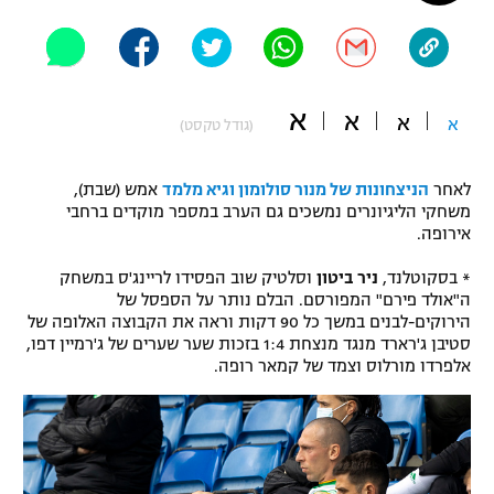
"מחצית בשכונה" – פודקאסט
אופניים
ספורט מוטורי
משתתפים וזוכים בפרסים
א
א
א
א
(גודל טקסט)
כדורמים
תקנון משתתפים וזוכים בפרסים
טניס
לאחר
הניצחונות של מנור סולומון וגיא מלמד
אמש (שבת),
פוטבול אמריקאי NFL
משחקי הליגיונרים נמשכים גם הערב במספר מוקדים ברחבי
תקנון עבור פעילות אלקטרה
אירופה.
גיימינג E-Sports
בייסבול MLB
תקנון עבור פעילות ספורט 1 – "מרלן"
* בסקוטלנד,
ניר ביטון
וסלטיק שוב הפסידו לריינג'ס במשחק
ה"אולד פירם" המפורסם. הבלם נותר על הספסל של
ספורט אתגרי ואקסטרים
הירוקים-לבנים במשך כל 90 דקות וראה את הקבוצה האלופה של
תנאי שימוש
סטיבן ג'רארד מנגד מנצחת 1:4 בזכות שער שערים של ג'רמיין דפו,
אומנויות לחימה
אלפרדו מורלוס וצמד של קמאר רופה.
מדיניות פרטיות
גיימינג E-Sports
תקנון פעילות ספורט 1