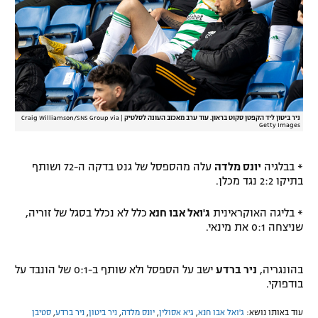
רשיון להקרנה פומבית לבית עסק
הצטרפות לחבילת הערוצים
לוח דרושים – ג'ובנט
ניר ביטון ליד הקפטן סקוט בראון. עוד ערב מאכזב העונה לסלטיק
|
Craig Williamson/SNS Group via
תגיות
Getty Images
המגזין
* בבלגיה
יונס מלדה
עלה מהספסל של גנט בדקה ה-72 ושותף
בתיקו 2:2 נגד מכלן.
* בליגה האוקראינית
ג'ואל אבו חנא
כלל לא נכלל בסגל של זוריה,
שניצחה 0:1 את מינאי.
בהונגריה,
ניר ברדע
ישב על הספסל ולא שותף ב-0:1 של הונבד על
בודפוקי.
עוד באותו נושא:
ג'ואל אבו חנא
,
גיא אסולין
,
יונס מלדה
,
ניר ביטון
,
ניר ברדע
,
סטיבן