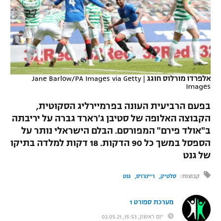
כדורסל נשים
נבחרת ישראל
יורוליג
ליגה ספרדית
טניס
VOD
מכבי תל אביב
מכבי חיפה
יורוקאפ
ליגה איטלקית
כדוריד
הפועל חולון
בית"ר ירושלים
רץ ברשת
ליגה צרפתית
כדורעף
אלפרדו מורלוס חוגג
|
Jane Barlow/PA Images via Getty
הפועל ירושלים
מכבי תל אביב
Images
ליגה הולנדית
שחייה
תוצאות
דני אבדיה
בפעם הרביעית העונה בפרמיירליג הסקוטית,
הפועל תל אביב
ליגה טורקית
הקבוצה האלופה של סטיבן ג'רארד גברה על יריבתה
ג'ודו
ב"אולד פירם" המפורסם. הבלם הישראלי נותר על
הפועל חיפה
לוח שידורים
ליגה סינית
הספסל במשך כל 90 הדקות. 18 דקות למלדה בתיקו
אגרוף
של גנט
הפועל באר שבע
ליגה ברזילאית
ברחבה
ספורט אולימפי
קבוצות:
סלטיק
ריינג'רס
גנט
מכבי נתניה
ליגות נוספות
UFC
"מעל הליגה" – פודקאסט
בני יהודה
מערכת ספורט 1
היאבקות WWE
יום ראשון, 15:53, 02.05.21