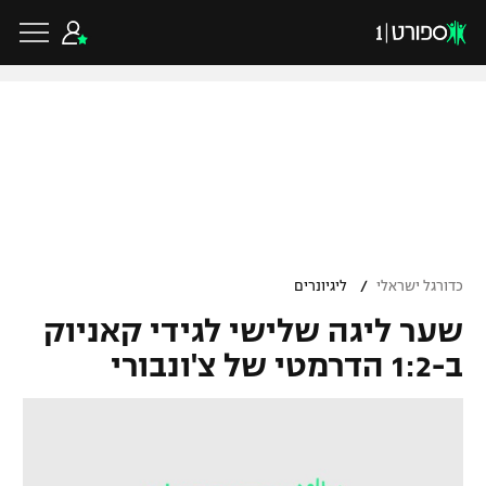
כדורגל ישראלי
ליגת העל
כדורגל עולמי
/
כדורגל ישראלי
ליגיונרים
ליגה לאומית
שער ליגה שלישי לגידי קאניוק
ליגת האלופות
כדורסל ישראלי
ב-1:2 הדרמטי של צ'ונבורי
גביע הטוטו
ליגה אירופית
ליגת ווינר סל
ליגיונרים
כדורסל עולמי
ליגה אנגלית
ליגה לאומית
גביע המדינה
NBA
ליגה גרמנית
ענפים נוספים