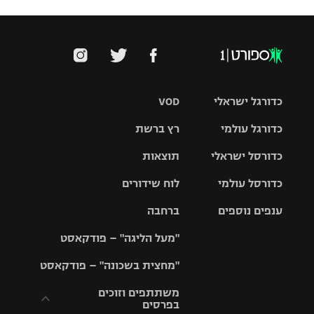
כדורגל ישראלי
VOD
כדורגל עולמי
רץ ברשת
ליגת העל
כדורסל ישראלי
תוצאות
ליגת
ליגה לאומית
האלופות
כדורסל עולמי
לוח שידורים
ליגת ווינר
סל
גביע הטוטו
ענפים נוספים
ברחבה
ליגה
NBA
אירופית
"מעל הליגה" – פודקאסט
ליגה לאומית
ליגיונרים
טניס
יורוליג
ליגה אנגלית
"מחצית בשכונה" – פודקאסט
כדורסל נשים
גביע המדינה
כדוריד
יורוקאפ
ליגה גרמנית
משתתפים וזוכים
בפרסים
מכבי תל
נבחרת