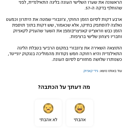
הראשונה את שערו השלישי העונה בליגה התאילנדית, לפני
רשיון להקרנה פומבית לבית עסק
שהוחלף בדקה ה-57.
ארבע דקות לסיום הזמן החוקי, צ'ונבורי שמטה את היתרון וכמעט
הצטרפות לחבילת הערוצים
נאלצה להסתפק בתיקו, אלא שכאמור, שש דקות בתוך תוספת
הזמן כבש ווראצ'יט קאניצריבומפן את השער שהעניק לקאניוק
לוח דרושים – ג'ובנט
וחבריו ניצחון שלישי ברציפות.
התוצאה השאירה את צ'ונבורי במקום הרביעי בטבלת הליגה
תגיות
התאילנדית והיא רחוקה חמש נקודות מהמוליכה בנגקוק יונייטד,
כשנותרו שלושה מחזורים לסיום העונה.
המגזין
עוד באותו נושא:
גידי קאניוק
מה דעתך על הכתבה?
אהבתי
לא אהבתי