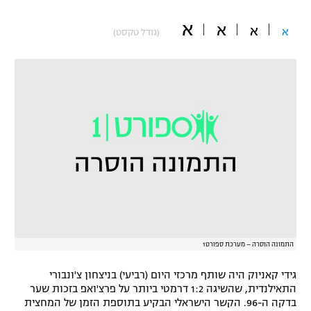
"מחצית בשכונה" – פודקאסט
א
א
אופניים
א
א
(גודל טקסט)
ספורט מוטורי
משתתפים וזוכים בפרסים
כדורמים
תקנון משתתפים וזוכים בפרסים
טניס
פוטבול אמריקאי NFL
תקנון עבור פעילות אלקטרה
גיימינג E-Sports
בייסבול MLB
תקנון עבור פעילות ספורט 1 – "מרלן"
ספורט אתגרי ואקסטרים
תנאי שימוש
אומנויות לחימה
התמונה הוסרה – מערכת ספורט1
מדיניות פרטיות
גיימינג E-Sports
גידי קאניוק היה שותף מרכזי היום (רביעי) בניצחון צ'ונבורי
התאילנדית, שהשיגה 1:2 דרמטי ביותר על פרצ'ואפ בזכות שער
תקנון פעילות ספורט 1
בדקה ה-96. הקשר הישראלי הבקיע בתוספת הזמן של המחצית