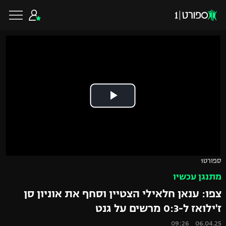
כדורגל ישראלי
ליגת העל
כדורגל עולמי
ליגה לאומית
ליגת האלופות
כדורסל ישראלי
ספורט1
גביע הטוטו
מתנגן עכשיו
ליגה אירופית
ליגת ווינר סל
ליגיונרים
כדורסל עולמי
צפו: ענאן חלאילי הצטיין וסחף את אוניון סן
ליגה אנגלית
ז'ילואז ל-0:3 מרשים על גנט
ליגה לאומית
גביע המדינה
NBA
06.04.25 09:26
ליגה גרמנית
ענפים נוספים