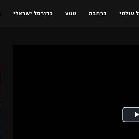
 עולמי
ברחבה
VOD
כדורסל ישראלי
ת
ל ישראלי
כדורגל עולמי
כדורסל ישראלי
ה
על
ליגת האלופות
ליגת ווינר סל
אומית
ליגה אירופית
ליגה לאומית
וטו
ליגה אנגלית
כדורסל נשים
ים
ליגה גרמנית
מכבי תל אביב
מדינה
ליגה ספרדית
הפועל חולון
ישראל
ליגה איטלקית
הפועל ירושלים
יפה
ליגה צרפתית
דני אבדיה
רושלים
ליגה הולנדית
ל אביב
ליגה טורקית