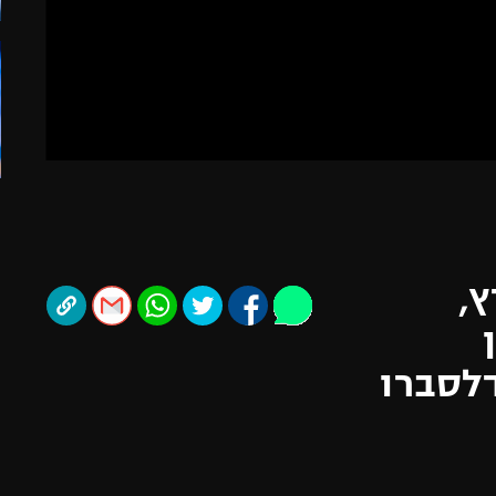
תל אביב
ליגה סינית
חיפה
ליגה ברזילאית
באר שבע
ליגות נוספות
תניה
דה
ץ,
לסברו