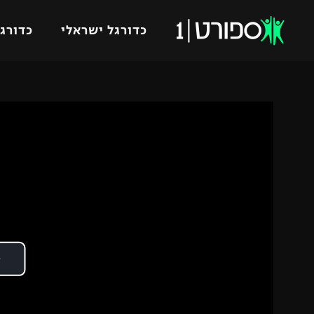
כדורגל ישראלי
כדורגל
VOD
כדורג
רץ ברשת
ליגת ה
ליגה ל
תוצאות
גביע הט
לוח שידורים
ליגיונר
ברחבה
גביע ה
נבחרת 
"מעל הליגה" – פודקאסט
מכבי ח
"מחצית בשכונה" – פודקאסט
בית"ר י
משתתפים וזוכים בפרסים
מכבי ת