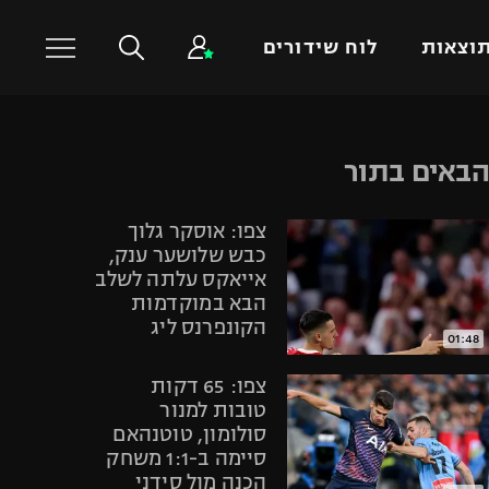
וצאות
לוח שידורים
כדורסל עולמי
ענפים נוספים
באים בתור
NBA
טניס
צפו: אוסקר גלוך
יורוליג
כדוריד
כבש שלושער ענק,
יורוקאפ
כדורעף
אייאקס עלתה לשלב
הבא במוקדמות
שחייה
הקונפרנס ליג
ג'ודו
01:48
אגרוף
צפו: 65 דקות
ספורט אולימפי
טובות למנור
סולומון, טוטנהאם
UFC
סיימה ב-1:1 משחק
היאבקות WWE
הכנה מול סידני