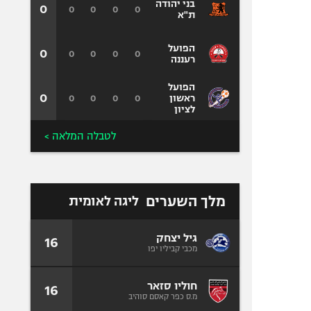
בני יהודה
0
0
0
0
0
ת"א
הפועל
0
0
0
0
0
רעננה
הפועל
0
0
0
0
0
ראשון
לציון
לטבלה המלאה >
מלך השערים
ליגה לאומית
גיל יצחק
16
מכבי קביליו יפו
חוליו סזאר
16
מ.ס כפר קאסם סוהיב