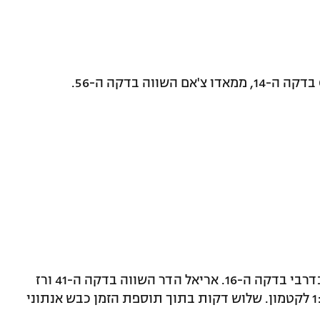
אמיר בן שמעון קבע 0:1 להפועל ירושלים בדרבי בדקה ה-16. אריאל הדר השווה בדקה ה-41 ורז
שטיין השלים את המהפך בדקה ה-54 – 1:2 לקטמון. שלוש דקות בתוך תוספת הזמן כבש אנתוני