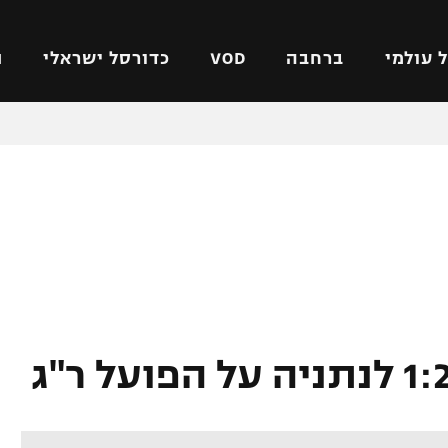
 עולמי
ברחבה
VOD
כדורסל ישראלי
ת
ל ישראלי
כדורגל עולמי
כדורסל ישראלי
על
ליגת האלופות
ליגת ווינר סל
אומית
ליגה אירופית
ליגה לאומית
וטו
ליגה אנגלית
כדורסל נשים
ים
ליגה גרמנית
מכבי תל אביב
מדינה
ליגה ספרדית
הפועל חולון
ישראל
ליגה איטלקית
הפועל ירושלים
יפה
ליגה צרפתית
דני אבדיה
רושלים
ליגה הולנדית