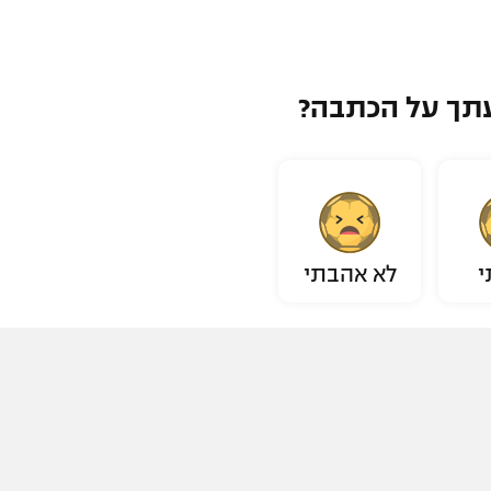
תך על הכתבה?
י
לא אהבתי