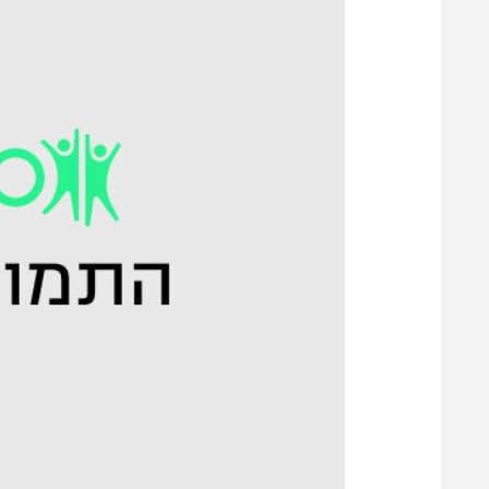
משתתפים וזוכים בפרסים
מכבי ת
הפועל 
תקנון משתתפים וזוכים בפרסים
הפועל 
תקנון עבור פעילות אלקטרה
הפועל 
תקנון עבור פעילות ספורט 1 – "מרלן"
מכבי נ
טניס
בני יהו
גיימינג E-Sports
תנאי שימוש
מדיניות פרטיות
תקנון פעילות ספורט 1
רשיון להקרנה פומבית לבית עסק
הצטרפות לחבילת הערוצים
לוח דרושים – ג'ובנט
תגיות