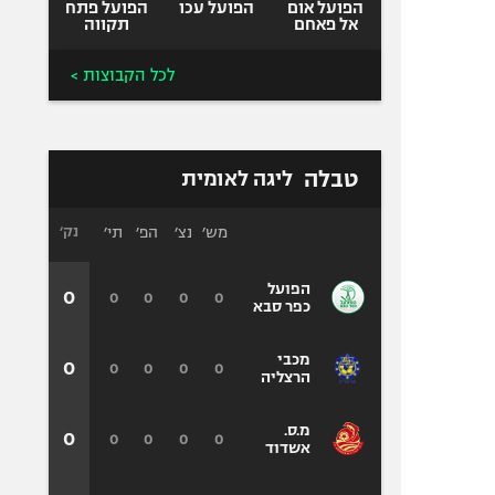
הפועל אום
הפועל עכו
הפועל פתח
אל פאחם
תקווה
לכל הקבוצות >
טבלה
ליגה לאומית
מש׳
נצ׳
הפ׳
תי׳
נק׳
הפועל
0
0
0
0
0
כפר סבא
מכבי
0
0
0
0
0
הרצליה
מ.ס.
0
0
0
0
0
אשדוד