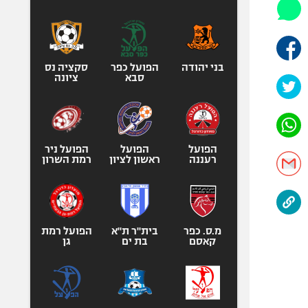
היאבקות WWE
אופניים
ספורט מוטורי
כדורמים
בני יהודה
הפועל כפר
סקציה נס
סבא
ציונה
פוטבול אמריקאי NFL
בייסבול MLB
ספורט אתגרי
ואקסטרים
הפועל
הפועל
הפועל ניר
רעננה
ראשון לציון
רמת השרון
אומנויות לחימה
גיימינג E-Sports
מ.ס. כפר
בית"ר ת"א
הפועל רמת
קאסם
בת ים
גן