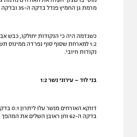
מרמת גן החמיץ פנדל בדקה ה-35 ובדקה ה-77 הורחק ויקי כחלון מנתניה.
כשנדמה היה כי הנקודות יחולקו, כבש אב
1:2 למארחת שסוף סוף נפרדה ממינוס ת
נקודות חיובי.
בני לוד – עירוני נשר 1:2
בדקה ה-62 וחן ראובן השלים את המהפך בדקה ה-75 – 1:2 ללוד.