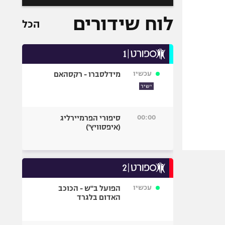
לוח שידורים
הכל
עכשיו
מידלסברו - רקסהאם
ישיר
00:00
סיפורי הפרמיירליג
(איפסוויץ')
עכשיו
הפועל ב"ש - הכוכב
האדום בלגרד