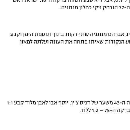
מוטי ברשצקי העלה את האורחים מרמת גן ל-0:1, אבל דיא סבע השווה בדקה ה-18. ישראל ראש
יב אברהם מנתניה שתי דקות בתוך תוספת הזמן וקבע
שע הנקודות שאיתו פתחה את העונה ועלתה למאזן
דווקא האורחים מנשר עלו ליתרון 0:1 בדקה ה-43 משער של דניס צ'ין. יוסף אבו לאבן מלוד קבע 1:1