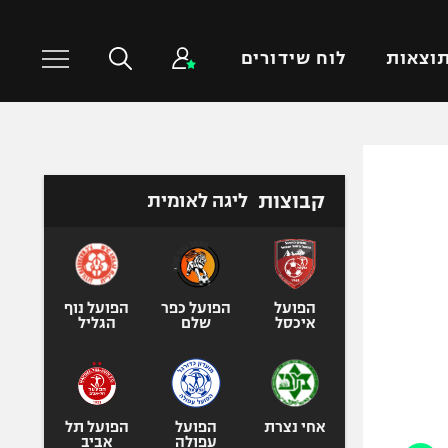
וצאות
לוח שידורים
כדורסל עולמי
ענפים נוספים
קבוצות
ליגה לאומית
NBA
טניס
יורוליג
כדוריד
יורוקאפ
כדורעף
שחייה
הפועל
הפועל כפר
הפועל נוף
איכסל
שלם
הגליל
ג'ודו
אגרוף
ספורט אולימפי
UFC
אחי נצרת
הפועל
הפועל תל
עפולה
אביב