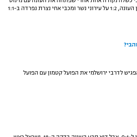
בי כשלה נקודה אחת אחרי שפתחה את העונה עם מינוס
תשע נקודות. בני לוד זכתה בניצחון ראשון העונה, 1:2 על עירוני נשר ומכבי אחי נצרת נפרדה ב-1:1
הבי?
גיש לדרבי ירושלמי את הפועל קטמון עם הפועל