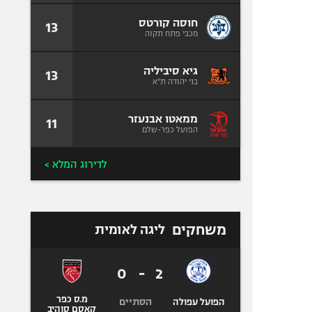
חוסה קורטס
13
מכבי פתח תקוה
גיא סיביליה
13
בני יהודה ת"א
ממאטו אבנעזר
11
הפועל כפר-שלם
לדירוג המלא >
משחקים
ליגה לאומית
0
-
2
מ.ס כפר
הסתיים
הפועל עפולה
קאסם סוהיב