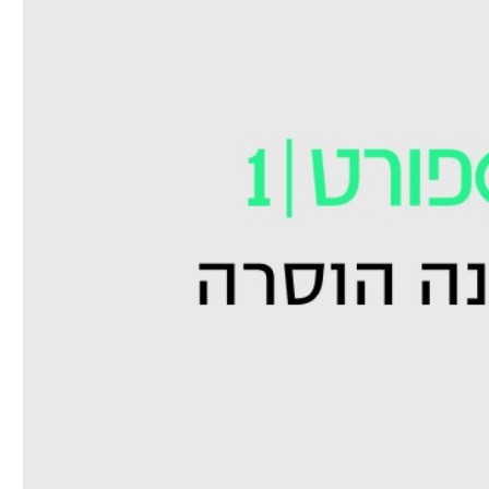
ל אביב
ליגה טורקית
תל אביב
ליגה סינית
חיפה
ליגה ברזילאית
באר שבע
ליגות נוספות
תניה
דה