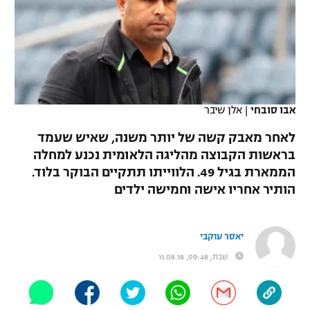
כדורסל נשים
נבחרת ישראל
יורוליג
ליגה ספרדית
טניס
VOD
מכבי תל אביב
מכבי חיפה
יורוקאפ
ליגה איטלקית
כדוריד
הפועל חולון
בית"ר ירושלים
רץ ברשת
ליגה צרפתית
כדורעף
אבו סובחי
|
אלן שיבר
הפועל ירושלים
מכבי תל אביב
ליגה הולנדית
לאחר מאבק קשה של יותר משנה, שאיש שעמד
שחייה
תוצאות
דני אבדיה
הפועל תל אביב
בראשות הקבוצה מהליגה הלאומית נכנע למחלה
ליגה טורקית
הממארת בגיל 49. הלווייתו תתקיים הבוקר בלוד.
ג'ודו
הפועל חיפה
לוח שידורים
הותיר אחריו אישה וחמישה ילדים
ליגה סינית
אגרוף
הפועל באר שבע
ליגה ברזילאית
ברחבה
יאסר עוקבי
ספורט אולימפי
מכבי נתניה
שבת, 09:48, 11.08.18
ליגות נוספות
UFC
"מעל הליגה" – פודקאסט
בני יהודה
היאבקות WWE