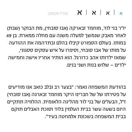
"מחצית בשכונה" – פודקאסט
א
א
אופניים
א
א
(גודל טקסט)
ספורט מוטורי
משתתפים וזוכים בפרסים
יו"ר בני לוד, מוחמד זבארקה (אבו סובחי), מת הבוקר (שבת)
לאחר מאבק שנמשך למעלה משנה עם מחלה ממארת. בן 49
כדורמים
במותו. בעולם הספורט קיבלו בהלם ובתדהמה את ההודעה
תקנון משתתפים וזוכים בפרסים
טניס
על מותו של אבו סובחי, וסיפרו על איש עסקים ססגוני,
פוטבול אמריקאי NFL
שמאז ילדותו אהב כדורגל. הוא הותיר אחריו אישה וחמישה
תקנון עבור פעילות אלקטרה
ילדים – שלוש בנות ושני בנים.
גיימינג E-Sports
בייסבול MLB
תקנון עבור פעילות ספורט 1 – "מרלן"
ספורט אתגרי ואקסטרים
בהודעת המשפחה נאמר: "בצער רב ובלב כואב אנו מודיעים
תנאי שימוש
על פטירתו של של חברינו היקר מוחמד זבארגה (אבו סובחי)
אומנויות לחימה
ז"ל, הבעלים של בני לוד מהליגה הלאומית. ההלוויה תתקיים
מדיניות פרטיות
היום בשעה עשר בבית העלמין בלוד וסוכת האבלים תוקם
גיימינג E-Sports
בבית המשפחה בשכונת אלמחטה בעיר".
תקנון פעילות ספורט 1