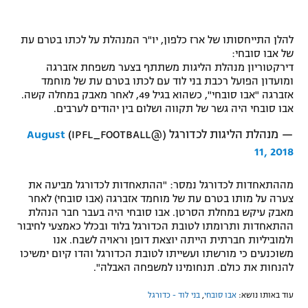
להלן התייחסותו של ארז כלפון, יו"ר המנהלת על לכתו בטרם עת
של אבו סובחי:
דירקטוריון מנהלת הליגות משתתף בצער משפחת אזברגה
ומועדון הפועל רכבת בני לוד עם לכתו בטרם עת של מוחמד
אזברגה "אבו סובחי", כשהוא בגיל 49, לאחר מאבק במחלה קשה.
אבו סובחי היה גשר של תקווה ושלום בין יהודים לערבים.
— מנהלת הליגות לכדורגל (@IPFL_FOOTBALL)
August
11, 2018
מההתאחדות לכדורגל נמסר: "ההתאחדות לכדורגל מביעה את
צערה על מותו בטרם עת של מוחמד אזברגה (אבו סובחי) לאחר
מאבק עיקש במחלת הסרטן. אבו סובחי היה בעבר חבר הנהלת
ההתאחדות ותרומתו לטובת הכדורגל בלוד ובכלל כאמצעי לחיבור
ולמוביליות חברתית הייתה יוצאת דופן וראויה לשבח. אנו
משוכנעים כי מורשתו ועשייתו לטובת הכדורגל והדו קיום ימשיכו
להנחות את כולם. תנחומינו למשפחה האבלה".
עוד באותו נושא:
אבו סובחי
,
בני לוד - כדורגל