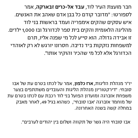
חבר מועצת העיר לוד,
עבד אל-כרים זבארקה
, אמר
רשיון להקרנה פומבית לבית עסק
לספורט1: "מדובר קודם כל בבן אדם שאהב את האנשים.
איש עסקים שהקים אימפריה ועמד בראשות בני לוד
הצטרפות לחבילת הערוצים
מהליגה הלאומית והקים בית ספר לכדורגל ובו 1,000 ילדים.
לוח דרושים – ג'ובנט
זו אבידה גדולה. הוא סייע לכל מי שפנה אליו, תרם
למשפחות נזקקות ביד נדיבה. חסרונו יורגש לא רק לאוהדי
תגיות
הכדורגל אלא לכל מי שהכיר והוקיר אותו".
המגזין
יו"ר מנהלת הליגות,
ארז כלפון
, אמר על לכתו בטרם עת של אבו
סובחי: "דירקטוריון מנהלת הליגות והעובדים משתתפים בצער
משפחת אזברגה ומועדון הפועל בני לוד רכבת עם לכתו בטרם עת
של מוחמד אזברגה 'אבו סובחי', כשהוא בגיל 49, לאחר מאבק
במחלה קשה בשנה האחרונה.
אבו סובחי היה גשר של תקווה ושלום בין יהודים לערבים".