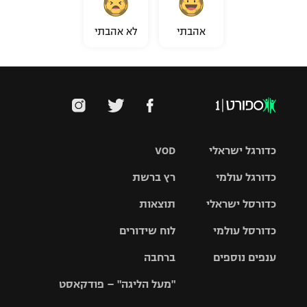
אהבתי
לא אהבתי
כדורגל ישראלי
VOD
כדורגל עולמי
רץ ברשת
ליגת העל
כדורסל ישראלי
תוצאות
ליגת
ליגה לאומית
האלופות
כדורסל עולמי
לוח שידורים
ליגת ווינר
סל
גביע הטוטו
ענפים נוספים
ברחבה
ליגה
NBA
אירופית
"מעל הליגה" – פודקאסט
ליגה לאומית
ליגיונרים
טניס
יורוליג
ליגה אנגלית