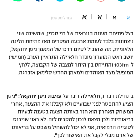
"מחצית בשכונה" – פודקאסט
אופניים
א
א
א
א
(גודל טקסט)
ספורט מוטורי
משתתפים וזוכים בפרסים
בצל פתיחת העונה הנוראית של בני סכנין, שהשיגה שני
ניצחונות בלבד לעומת ארבעה הפסדים מאז פתיחת הליגה
כדורמים
תקנון משתתפים וזוכים בפרסים
הלאומית, מה שהוביל לסיום דרכו של המאמן ניסן יחזקאל,
טניס
יושב ראש המועדון מונדר חלאיילה התראיין הערב (חמישי)
פוטבול אמריקאי NFL
תקנון עבור פעילות אלקטרה
ל-103fm והתייחס בין היתר למצבה של הקבוצה, ללחץ
גיימינג E-Sports
המופעל מצד האוהדים ולמאמן החדש סלימאן אזברגה.
בייסבול MLB
תקנון עבור פעילות ספורט 1 – "מרלן"
ספורט אתגרי ואקסטרים
תנאי שימוש
בתחילת דבריו,
חלאיילה
דיבר על
עזיבת ניסן יחזקאל:
"ניסן
אומנויות לחימה
הציע להתפטר לפני שבועיים ולא קיבלנו את ההצעה, אחרי
המשחק האחרון הוא חזר באותה הצעה בטענה לבעיות
מדיניות פרטיות
גיימינג E-Sports
בריאותיות ולכן מצאנו לנכון להסכים לזה. לא ראוי שניכנס
לסוגייה הרפואית, אני לא יכול להשחיל משפט על בריאותו
תקנון פעילות ספורט 1
של אדם מבלי לקבל את האישור לכך".