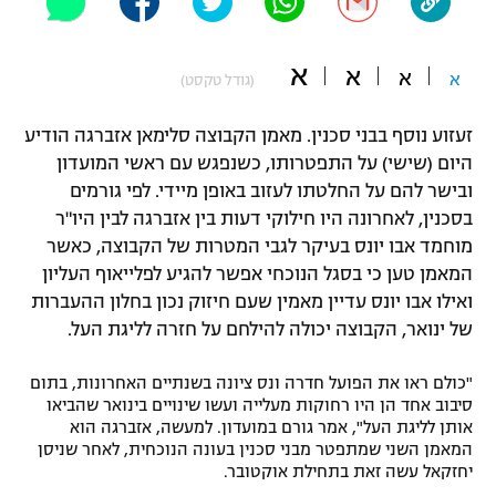
"מחצית בשכונה" – פודקאסט
אופניים
א
א
א
א
(גודל טקסט)
ספורט מוטורי
משתתפים וזוכים בפרסים
זעזוע נוסף בבני סכנין. מאמן הקבוצה סלימאן אזברגה הודיע
כדורמים
היום (שישי) על התפטרותו, כשנפגש עם ראשי המועדון
תקנון משתתפים וזוכים בפרסים
טניס
ובישר להם על החלטתו לעזוב באופן מיידי. לפי גורמים
פוטבול אמריקאי NFL
בסכנין, לאחרונה היו חילוקי דעות בין אזברגה לבין היו"ר
תקנון עבור פעילות אלקטרה
מוחמד אבו יונס בעיקר לגבי המטרות של הקבוצה, כאשר
גיימינג E-Sports
בייסבול MLB
המאמן טען כי בסגל הנוכחי אפשר להגיע לפלייאוף העליון
תקנון עבור פעילות ספורט 1 – "מרלן"
ואילו אבו יונס עדיין מאמין שעם חיזוק נכון בחלון ההעברות
ספורט אתגרי ואקסטרים
תנאי שימוש
של ינואר, הקבוצה יכולה להילחם על חזרה לליגת העל.
אומנויות לחימה
"כולם ראו את הפועל חדרה ונס ציונה בשנתיים האחרונות, בתום
מדיניות פרטיות
סיבוב אחד הן היו רחוקות מעלייה ועשו שינויים בינואר שהביאו
גיימינג E-Sports
אותן לליגת העל", אמר גורם במועדון. למעשה, אזברגה הוא
המאמן השני שמתפטר מבני סכנין בעונה הנוכחית, לאחר שניסן
תקנון פעילות ספורט 1
יחזקאל עשה זאת בתחילת אוקטובר.