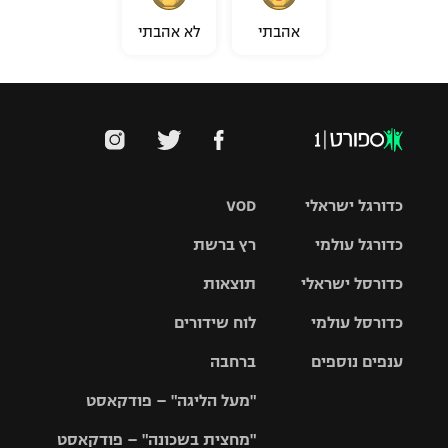
אהבתי
לא אהבתי
כדורגל ישראלי
VOD
כדורגל עולמי
רץ ברשת
ליגת העל
כדורסל ישראלי
תוצאות
ליגת
ליגה לאומית
האלופות
כדורסל עולמי
לוח שידורים
ליגת ווינר
סל
גביע הטוטו
ענפים נוספים
ברחבה
ליגה
NBA
אירופית
"מעל הליגה" – פודקאסט
ליגה לאומית
ליגיונרים
טניס
יורוליג
ליגה אנגלית
"מחצית בשכונה" – פודקאסט