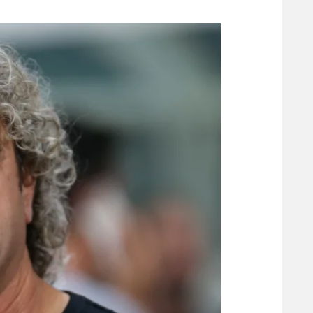
משתתפים וזוכים בפרסים
מכבי ת
הפועל 
תקנון משתתפים וזוכים בפרסים
הפועל 
תקנון עבור פעילות אלקטרה
הפועל 
תקנון עבור פעילות ספורט 1 – "מרלן"
מכבי נ
טניס
בני יהו
גיימינג E-Sports
תנאי שימוש
מדיניות פרטיות
תקנון פעילות ספורט 1
רשיון להקרנה פומבית לבית עסק
הצטרפות לחבילת הערוצים
לוח דרושים – ג'ובנט
תגיות