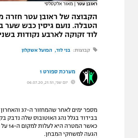
ראובן עטר
|
מאור אלקסלסי
המגזין
הקבוצה של ראובן עטר חזרה מה
לוד זקוקה לארבע נקודות בשנ
קבוצות:
בני לוד
הפועל אשקלון
מערכת ספורט 1
יום שני, 21:51, 06.07.20
מספר ימים לאח
בבידוד בגלל נהג האוטובוס שלה נדבק בק
כאשר ה
הגעה למשחקי המבחן.