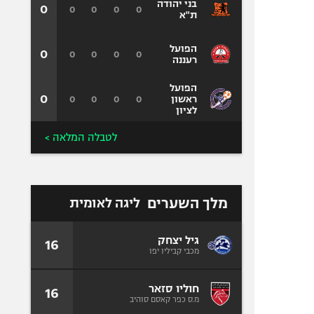
בני יהודה
0
0
0
0
0
ת"א
הפועל
0
0
0
0
0
רעננה
הפועל
0
0
0
0
0
ראשון
לציון
לטבלה המלאה >
מלך השערים
ליגה לאומית
גיל יצחק
16
מכבי קביליו יפו
חוליו סזאר
16
מ.ס כפר קאסם סוהיב