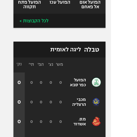
הפועל אום
הפועל עכו
הפועל פתח
אל פאחם
תקווה
לכל הקבוצות >
טבלה
ליגה לאומית
מש׳
נצ׳
הפ׳
תי׳
נק׳
הפועל
0
0
0
0
0
כפר סבא
מכבי
0
0
0
0
0
הרצליה
מ.ס.
0
0
0
0
0
אשדוד