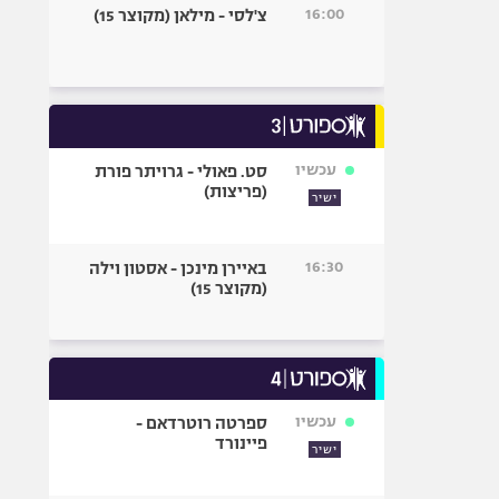
16:00
צ'לסי - מילאן (מקוצר 15)
עכשיו
סט. פאולי - גרויתר פורת
(פריצות)
ישיר
16:30
באיירן מינכן - אסטון וילה
(מקוצר 15)
עכשיו
ספרטה רוטרדאם -
פיינורד
ישיר