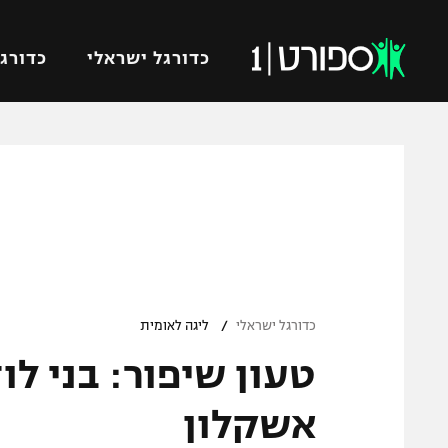
כדורגל ישראלי
כדורגל
VOD
כדורג
רץ ברשת
ליגת ה
ליגה ל
תוצאות
גביע הט
לוח שידורים
ליגיונר
ברחבה
/
גביע ה
כדורגל ישראלי
ליגה לאומית
נבחרת 
"מעל הליגה" – פודקאסט
מכבי ח
"מחצית בשכונה" – פודקאסט
אשקלון
בית"ר י