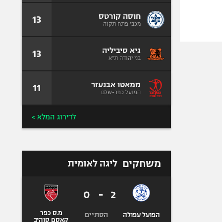
חוסה קורטס
13
מכבי פתח תקוה
גיא סיביליה
13
בני יהודה ת"א
ממאטו אבנעזר
11
הפועל כפר-שלם
לדירוג המלא >
משחקים
ליגה לאומית
0
-
2
מ.ס כפר
הסתיים
הפועל עפולה
קאסם סוהיב