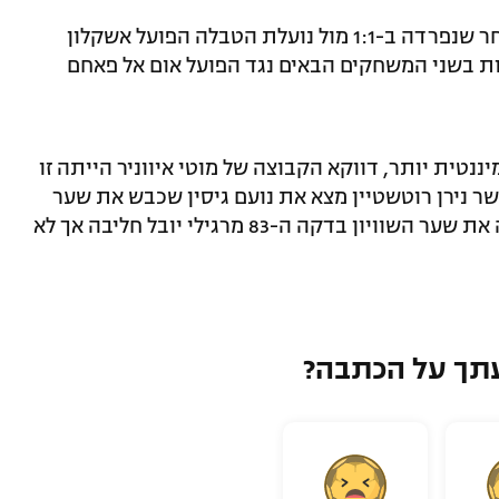
אבל היום היא חזרה לליגה ברגל שמאל לאחר שנפרדה ב-1:1 מול נועלת הטבלה הפועל אשקלון
ת בשני המשחקים הבאים נגד הפועל אום אל פאחם
נטית יותר, דווקא הקבוצה של מוטי איווניר הייתה זו
על לוח התוצאות בדקה ה-65. כאשר נירן רוטשטיין מצא את נועם גיסין שכבש את שער
הבכורה שלו בלאומית בגיל 20. לוד השיגה את שער השוויון בדקה ה-83 מרגילי יובל חליבה אך לא
תך על הכתבה?