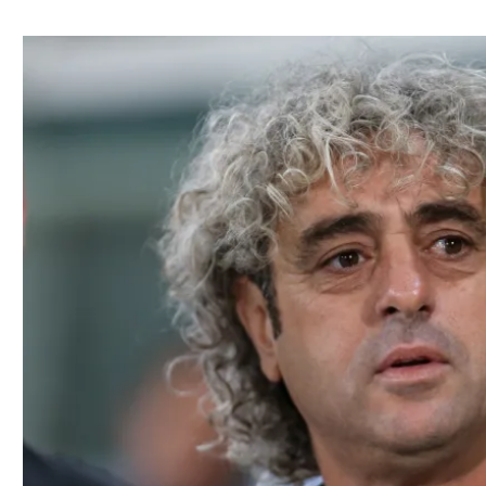
ל אביב
ליגה טורקית
תל אביב
ליגה סינית
חיפה
ליגה ברזילאית
באר שבע
ליגות נוספות
תניה
דה