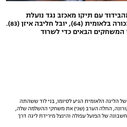
בידוד עם תיקו מאכזב נגד נועלת
הטבלה. נועם גיסין כבש שער בכורה בלאומית (64), יובל חליבה איזן (83).
י המשחקים הבאים כדי לשרוד
ר שהמחזור ה-37 והאחרון של הליגה הלאומית הגיע לסיומו, בני לוד ששהתה
ורונה, החלה הערב (שני) את משחקי ההשלמה שלה,
מטרה היא לעלות למקום ה-14 על חשבונה של הפועל עפולה והינצל מירידת ליגה דרך