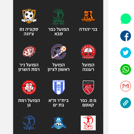
היאבקות WWE
אופניים
ספורט מוטורי
כדורמים
בני יהודה
הפועל כפר
סקציה נס
סבא
ציונה
פוטבול אמריקאי NFL
בייסבול MLB
ספורט אתגרי
ואקסטרים
הפועל
הפועל
הפועל ניר
רעננה
ראשון לציון
רמת השרון
אומנויות לחימה
גיימינג E-Sports
מ.ס. כפר
בית"ר ת"א
הפועל רמת
קאסם
בת ים
גן