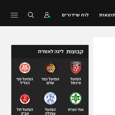
וצאות
לוח שידורים
כדורסל עולמי
ענפים נוספים
קבוצות
ליגה לאומית
NBA
טניס
יורוליג
כדוריד
יורוקאפ
כדורעף
שחייה
הפועל
הפועל כפר
הפועל נוף
איכסל
שלם
הגליל
ג'ודו
אגרוף
ספורט אולימפי
UFC
אחי נצרת
הפועל
הפועל תל
עפולה
אביב