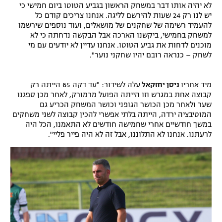
לא יהיה אותו דבר במשחק הראשון בגביע הטוטו ביום חמישי כי
יש לנו רק 24 שעות להירשם לליגה. אנחנו צריכים קודם כל
להעמיד רשימה של שחקנים של מושאלים, ועוד נוספים שירשמו
למשחק בחמישי, ביקשנו הארכה אבל הבקשה נדחתה כי לא
מוכנים לדחות את גביע הטוטו. אנחנו עדיין לא יודעים עם מי
לשחק – כנראה רובם יהיו שחקני נוער".
מיד אחריו
ניסן יחזקאל
עלה לשידור: "עד דקה 65 הייתה רק
קבוצה אחת במגרש וזו הייתה הפועל מרמורק, לאחר מכן ספגנו
שער ולאחר מכן הכושר הגופני וכושר המשחק הכריע גם
המוטיבציה ירדה, הייתה בלתי אפשרי להכין קבוצה לשני משחקים
במשך חודשיים אחרי שחמישה חודשים לא התאמנו, הכל היה
לרעתנו. אנחנו לא התלוננו, אבל זה לא היה פייר פליי".