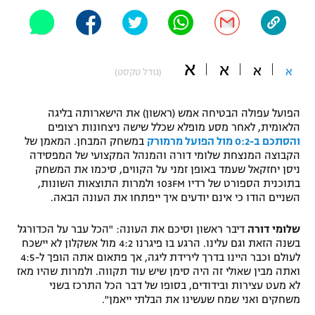
"מחצית בשכונה" – פודקאסט
אופניים
ספורט מוטורי
א
משתתפים וזוכים בפרסים
א
א
א
(גודל טקסט)
כדורמים
תקנון משתתפים וזוכים בפרסים
טניס
הפועל עפולה הבטיחה אמש (ראשון) את הישארותה בליגה
הלאומית, לאחר מסע מופלא שכלל שישה ניצחונות רצופים
פוטבול אמריקאי NFL
תקנון עבור פעילות אלקטרה
והסתכם ב-0:2 מול הפועל מרמורק
במשחק המבחן. המאמן של
הקבוצה המנצחת שלומי דורה והמנהל המקצועי של המפסידה
גיימינג E-Sports
בייסבול MLB
ניסן יחזקאל שעמד באופן זמני על הקווים, סיכמו את המשחק
תקנון עבור פעילות ספורט 1 – "מרלן"
בתוכנית הספורט של רדיו 103FM ולמרות התוצאות השונות,
ספורט אתגרי ואקסטרים
השניים הודו כי אינם יודעים איך ייפתחו את העונה הבאה.
תנאי שימוש
שלומי דורה
דיבר ראשון וסיכם את העונה: "הכל עבר על הכדורגל
אומנויות לחימה
בשנה הזאת וגם עלינו. הרגע בו פיגרנו 4:2 מול אשקלון לא יישכח
מדיניות פרטיות
לעולם וכבר היינו בדרך לירידת ליגה, אך פתאום אתה הופך ל-4:5
גיימינג E-Sports
ואתה מבין שאולי זה היה סימן שיש עוד תקווה. ולמרות שהיו מאז
לא מעט עצירות ובידודים, בסופו של דבר הכל התרכז בשני
תקנון פעילות ספורט 1
משחקים ואני שמח שעשינו את הבלתי ייאמן".