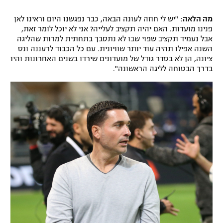
רשיון להקרנה פומבית לבית עסק
מה הלאה
: "יש לי חוזה לעונה הבאה, כבר נפגשנו היום וראינו לאן
פנינו מועדות. האם יהיה תקציב לעלייה? אני לא יוכל לומר זאת,
הצטרפות לחבילת הערוצים
אבל נעמיד תקציב שפוי שבו לא נתסבך בתחתית למרות שהליגה
השנה אפילו תהיה עוד יותר שוויונית. עם כל הכבוד לרעננה ונס
ציונה, הן לא בסדר גודל של מועדונים שירדו בשנים האחרונות והיו
לוח דרושים – ג'ובנט
בדרך הבטוחה לליגה הראשונה".
תגיות
המגזין