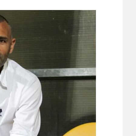
משתתפים וזוכים בפרסים
מכבי ת
הפועל 
תקנון משתתפים וזוכים בפרסים
הפועל 
תקנון עבור פעילות אלקטרה
הפועל 
תקנון עבור פעילות ספורט 1 – "מרלן"
מכבי נ
טניס
בני יהו
גיימינג E-Sports
תנאי שימוש
מדיניות פרטיות
תקנון פעילות ספורט 1
רשיון להקרנה פומבית לבית עסק
הצטרפות לחבילת הערוצים
לוח דרושים – ג'ובנט
תגיות