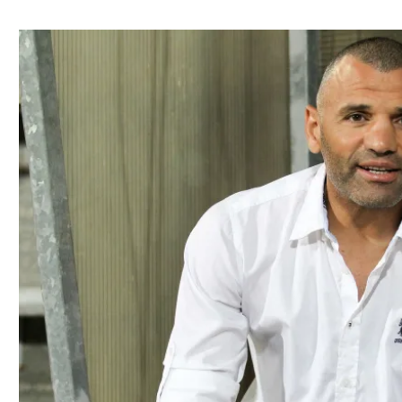
ל אביב
ליגה טורקית
תל אביב
ליגה סינית
חיפה
ליגה ברזילאית
באר שבע
ליגות נוספות
תניה
דה