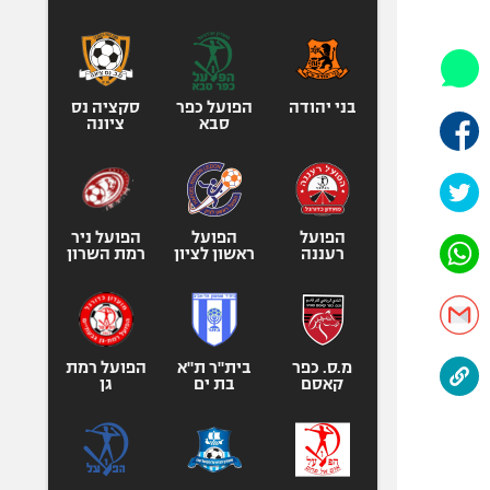
היאבקות WWE
אופניים
ספורט מוטורי
כדורמים
בני יהודה
הפועל כפר
סקציה נס
סבא
ציונה
פוטבול אמריקאי NFL
בייסבול MLB
ספורט אתגרי
ואקסטרים
הפועל
הפועל
הפועל ניר
רעננה
ראשון לציון
רמת השרון
אומנויות לחימה
גיימינג E-Sports
מ.ס. כפר
בית"ר ת"א
הפועל רמת
קאסם
בת ים
גן