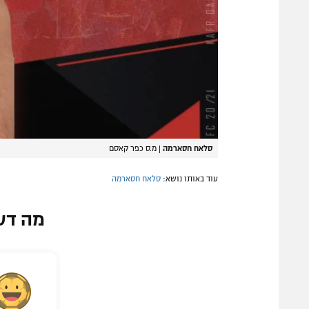
סלאח חסארמה
|
מ.ס כפר קאסם
עוד באותו נושא:
סלאח חסארמה
מה דע