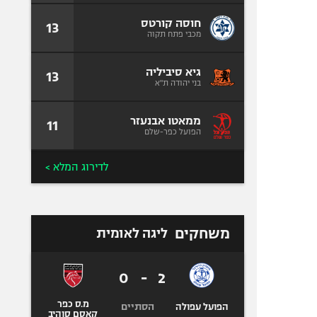
חוסה קורטס
13
מכבי פתח תקוה
גיא סיביליה
13
בני יהודה ת"א
ממאטו אבנעזר
11
הפועל כפר-שלם
לדירוג המלא >
משחקים
ליגה לאומית
0
-
2
מ.ס כפר
הסתיים
הפועל עפולה
קאסם סוהיב