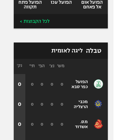
הפועל אום
הפועל עכו
הפועל פתח
אל פאחם
תקווה
לכל הקבוצות >
טבלה
ליגה לאומית
מש׳
נצ׳
הפ׳
תי׳
נק׳
הפועל
0
0
0
0
0
כפר סבא
מכבי
0
0
0
0
0
הרצליה
מ.ס.
0
0
0
0
0
אשדוד