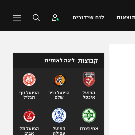
וצאות
לוח שידורים
כדורסל עולמי
ענפים נוספים
קבוצות
ליגה לאומית
NBA
טניס
יורוליג
כדוריד
יורוקאפ
כדורעף
שחייה
הפועל
הפועל כפר
הפועל נוף
איכסל
שלם
הגליל
ג'ודו
אגרוף
ספורט אולימפי
UFC
אחי נצרת
הפועל
הפועל תל
עפולה
אביב