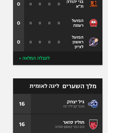
בני יהודה
0
0
0
0
0
ת"א
הפועל
0
0
0
0
0
רעננה
הפועל
0
0
0
0
0
ראשון
לציון
לטבלה המלאה >
מלך השערים
ליגה לאומית
גיל יצחק
16
מכבי קביליו יפו
חוליו סזאר
16
מ.ס כפר קאסם סוהיב