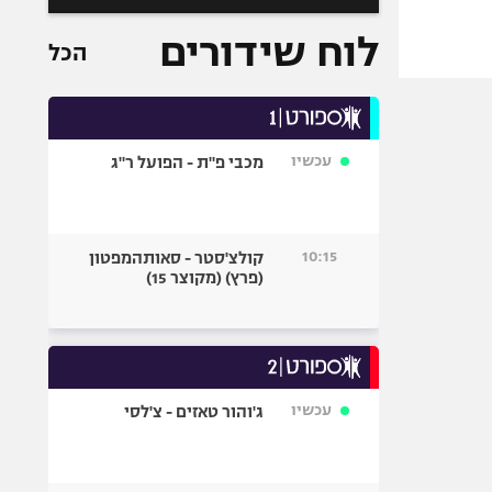
לוח שידורים
הכל
עכשיו
מכבי פ"ת - הפועל ר"ג
10:15
קולצ'סטר - סאותהמפטון
(פרץ) (מקוצר 15)
עכשיו
ג'והור טאזים - צ'לסי