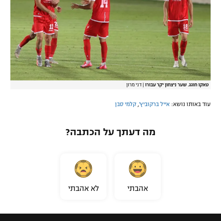
טאקו חוגג. שער ניצחון יקר עבורו
|
דני מרון‎
עוד באותו נושא:
אייל ברקוביץ'
,
קלמי סבן
מה דעתך על הכתבה?
אהבתי
לא אהבתי