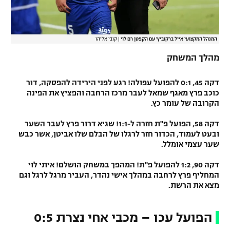
המנהל המקצועי אייל ברקוביץ' עם הקפטן רם לוי
|
קובי אליהו
מהלך המשחק
דקה 45, 0:1 להפועל עפולה! רגע לפני הירידה להפסקה, דור
כוכב פרץ מאגף שמאל לעבר מרכז הרחבה והפציץ את הפינה
הקרובה של עומר כץ.
דקה 58, הפועל פ"ת חזרה ל-1:1! שגיא דרור פרץ לעבר השער
ובעט לעמוד, הכדור חזר לרגלו של הבלם שלו אביטן, אשר כבש
שער עצמי אומלל.
דקה 90, 1:2 להפועל פ"ת! המהפך במשחק הושלם! איתי לוי
המחליף פרץ לרחבה במהלך אישי נהדר, העביר מרגל לרגל וגם
מצא את הרשת.
הפועל עכו – מכבי אחי נצרת 0:5