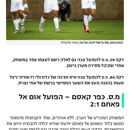
בוארון חוגג. צמד ובישול לכוכב של עכו
|
מאור אלקסלסי
דקה 59, 0:4 להפועל עכו! גם לאלה רשם לעצמו צמד במשחק,
אחרי שקיבל מסירה מערן ביטון.
דקה 84, 0:5 להפועל עכו! איזו חגיגה של כדורגל! רז טוויזר ניצל
טעות בהגנה ונעץ את השער החמישי ברשת של אחי נצרת.
מ.ס. כפר קאסם – הפועל אום אל
פאחם 2:1
המשחק המכריע של הערב. ללא אוהדים, שתי הקבוצות מהמגזר
נפגשו בלוד כשאום אל פאחם יודעת שהיא יכולה להבטיח היום את
ההישארות. בדקה ה-30 הבלם יעקב אבבה נגח לרשת שער יתרון