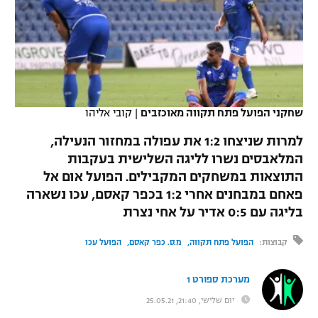
כדורסל נשים
נבחרת ישראל
יורוליג
ליגה ספרדית
טניס
VOD
מכבי תל אביב
מכבי חיפה
יורוקאפ
ליגה איטלקית
כדוריד
הפועל חולון
בית"ר ירושלים
רץ ברשת
ליגה צרפתית
כדורעף
שחקני הפועל פתח תקווה מאוכזבים
|
קובי אליהו
הפועל ירושלים
מכבי תל אביב
ליגה הולנדית
למרות שניצחו 1:2 את עפולה במחזור הנעילה,
שחייה
תוצאות
דני אבדיה
הפועל תל אביב
המלאבסים נשרו לליגה השלישית בעקבות
ליגה טורקית
התוצאות במשחקים המקבילים. הפועל אום אל
ג'ודו
הפועל חיפה
לוח שידורים
פאחם במבחנים אחרי 1:2 בכפר קאסם, עכו נשארה
ליגה סינית
אגרוף
בליגה עם 0:5 אדיר על אחי נצרת
הפועל באר שבע
ליגה ברזילאית
ברחבה
קבוצות:
הפועל פתח תקווה
מ.ס. כפר קאסם
הפועל עכו
ספורט אולימפי
מכבי נתניה
ליגות נוספות
UFC
מערכת ספורט 1
"מעל הליגה" – פודקאסט
בני יהודה
יום שלישי, 21:40, 25.05.21
היאבקות WWE