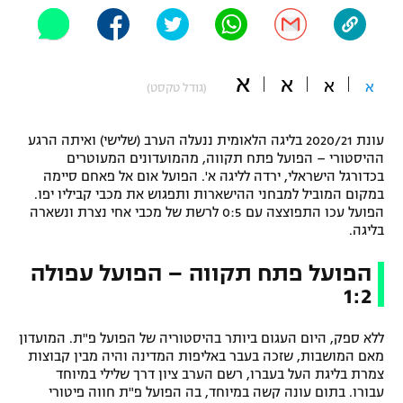
"מחצית בשכונה" – פודקאסט
אופניים
א
ספורט מוטורי
א
משתתפים וזוכים בפרסים
א
א
(גודל טקסט)
כדורמים
תקנון משתתפים וזוכים בפרסים
עונת 2020/21 בליגה הלאומית ננעלה הערב (שלישי) ואיתה הרגע
טניס
ההיסטורי – הפועל פתח תקווה, מהמועדונים המעוטרים
פוטבול אמריקאי NFL
בכדורגל הישראלי, ירדה לליגה א'. הפועל אום אל פאחם סיימה
תקנון עבור פעילות אלקטרה
במקום המוביל למבחני ההישארות ותפגוש את מכבי קביליו יפו.
גיימינג E-Sports
בייסבול MLB
הפועל עכו התפוצצה עם 0:5 לרשת של מכבי אחי נצרת ונשארה
תקנון עבור פעילות ספורט 1 – "מרלן"
בליגה.
ספורט אתגרי ואקסטרים
תנאי שימוש
הפועל פתח תקווה – הפועל עפולה
1:2
אומנויות לחימה
מדיניות פרטיות
ללא ספק, היום העגום ביותר בהיסטוריה של הפועל פ"ת. המועדון
גיימינג E-Sports
מאם המושבות, שזכה בעבר באליפות המדינה והיה מבין קבוצות
צמרת בליגת העל בעברו, רשם הערב ציון דרך שלילי במיוחד
תקנון פעילות ספורט 1
עבורו. בתום עונה קשה במיוחד, בה הפועל פ"ת חווה פיטורי