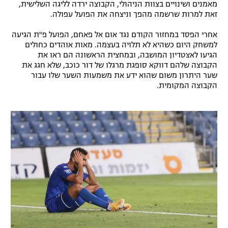
מאמנים ושינויים בצוות הניהולי, הקבוצה ירדה לליגה השלישית,
רשיון להקרנה פומבית לבית עסק
זאת למרות שרשמה מהפך וניצחה את הפועל עפולה.
אחרי הפסד במחזור הקודם נגד אום אל פאחם, הפועל פ"ת הגיעה
הצטרפות לחבילת הערוצים
למשחק היום כשהיא לא תלויה בעצמה. מאות אוהדים כחולים
הגיעו לאצטדיון המושבה, ובמחצית הראשונה הם ראו את
לוח דרושים – ג'ובנט
הקבוצה שלהם דווקא סופגת מרגלו של דור כוכב, שלא חגג את
שער היתרון משום שהוא ידע את משמעות השער שלו עבור
הקבוצה המקומית.
תגיות
המגזין