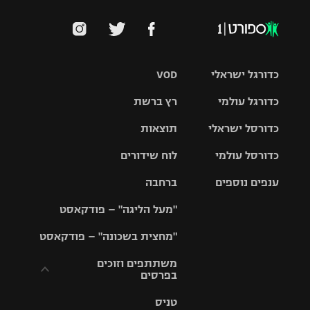
כדורגל ישראלי
VOD
כדורגל עולמי
רץ ברשת
ליגת העל
כדורסל ישראלי
תוצאות
ליגת
ליגה לאומית
האלופות
כדורסל עולמי
לוח שידורים
ליגת ווינר
סל
גביע הטוטו
ענפים נוספים
ברחבה
ליגה
NBA
אירופית
"מעל הליגה" – פודקאסט
ליגה לאומית
ליגיונרים
טניס
יורוליג
ליגה אנגלית
"מחצית בשכונה" – פודקאסט
כדורסל נשים
גביע המדינה
כדוריד
יורוקאפ
ליגה גרמנית
משתתפים וזוכים
בפרסים
מכבי תל
נבחרת
כדורעף
אביב
ישראל
ליגה
טניס
ספרדית