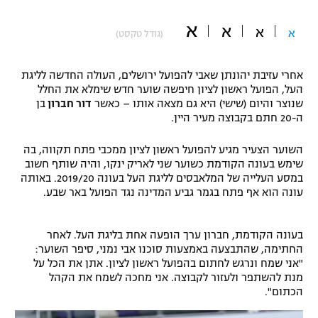
"מחצית בשכונה" – פודקאסט
א
א
אופניים
א
א
(גודל טקסט)
ספורט מוטורי
משתתפים וזוכים בפרסים
אחרי עזיבת יהונתן שאבי להפועל ירושלים, העולה החדשה לליגת
העל, הפועל ראשון לציון חיפשה שוער חדש שימלא את החלל
כדורמים
שנוצר והיום (שישי) היא גם מצאה אותו – כאשר
דור חברון
בן
תקנון משתתפים וזוכים בפרסים
טניס
ה-20 חתם בקבוצה מעיר היין.
פוטבול אמריקאי NFL
תקנון עבור פעילות אלקטרה
השוער הצעיר מגיע להפועל ראשון לציון ממכבי פתח תקווה, בה
גיימינג E-Sports
שימש בעונה הקודמת כשוער שני לאריק ינקו, והיה שותף חשוב
בייסבול MLB
תקנון עבור פעילות ספורט 1 – "מרלן"
במסע העלייה של המלאבסים לליגת העל בעונה 2019/20. באותה
עונה הוא אף פתח בגמר גביע המדינה נגד הפועל באר שבע.
ספורט אתגרי ואקסטרים
תנאי שימוש
אומנויות לחימה
בעונה הקודמת, חברון ערך הופעה אחת בליגת העל. לאחר
החתימה, שהתבצעה באמצעות סוכנו אבי נמני, סיפר השוער:
מדיניות פרטיות
"אני שמח ונרגש לחתום בהפועל ראשון לציון. אתן את הכל על
גיימינג E-Sports
מנת להשתפר ולעזור לקבוצה. אני מחכה לשמח את הקהל
הכתום".
תקנון פעילות ספורט 1