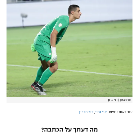
רשיון להקרנה פומבית לבית עסק
הצטרפות לחבילת הערוצים
לוח דרושים – ג'ובנט
תגיות
המגזין
דור חברון
|
דני מרון
עוד באותו נושא:
אבי נמני
,
דור חברון
מה דעתך על הכתבה?