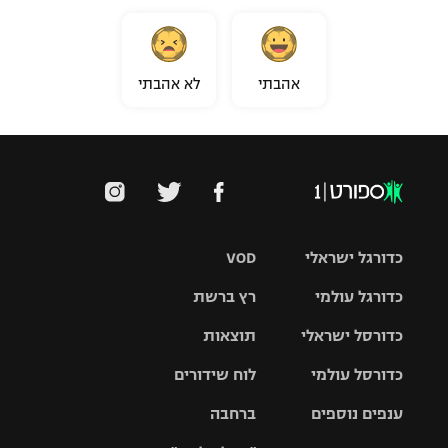
אהבתי
לא אהבתי
כדורגל ישראלי
VOD
כדורגל עולמי
רץ ברשת
ליגת העל
כדורסל ישראלי
תוצאות
ליגת
ליגה לאומית
האלופות
כדורסל עולמי
לוח שידורים
ליגת ווינר
סל
גביע הטוטו
ענפים נוספים
ברחבה
ליגה
NBA
אירופית