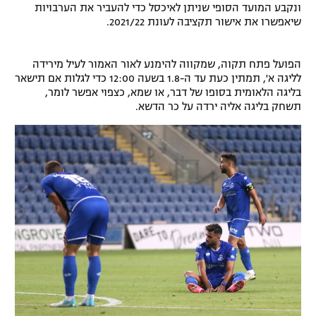
ונקבע המועד הסופי שניתן לאיכסל כדי להעביר את הערבויות
רשיון להקרנה פומבית לבית עסק
שיאפשרו את אישור תקציבה לעונת 2021/22.
הצטרפות לחבילת הערוצים
הפועל פתח תקוה, שמקווה להימנע לאור האמור לעיל מירידה
לליגה א', תמתין כעת עד ה-1.8 בשעה 12:00 כדי לגלות אם תישאר
לוח דרושים – ג'ובנט
בליגה הלאומית בסופו של דבר, או שמא, כצפוי אפשר לומר,
תשחק בליגה אליה ירדה על כר הדשא.
תגיות
המגזין