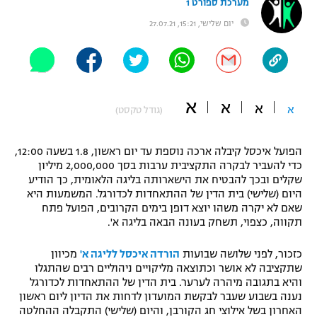
מערכת ספורט 1
"מחצית בשכונה" – פודקאסט
יום שלישי, 15:21, 27.07.21
אופניים
ספורט מוטורי
משתתפים וזוכים בפרסים
כדורמים
א
א
א
תקנון משתתפים וזוכים בפרסים
א
(גודל טקסט)
טניס
פוטבול אמריקאי NFL
תקנון עבור פעילות אלקטרה
הפועל איכסל קיבלה ארכה נוספת עד יום ראשון, 1.8 בשעה 12:00,
גיימינג E-Sports
בייסבול MLB
כדי להעביר לבקרה התקציבית ערבות בסך 2,000,000 מיליון
תקנון עבור פעילות ספורט 1 – "מרלן"
שקלים ובכך להבטיח את הישארותה בליגה הלאומית, כך הודיע
היום (שלישי) בית הדין של ההתאחדות לכדורגל. המשמעות היא
ספורט אתגרי ואקסטרים
שאם לא יקרה משהו יוצא דופן בימים הקרובים, הפועל פתח
תנאי שימוש
תקווה, כצפוי, תשחק בעונה הבאה בליגה א'.
אומנויות לחימה
כזכור, לפני שלושה שבועות
הורדה איכסל לליגה א'
מכיוון
מדיניות פרטיות
גיימינג E-Sports
שתקציבה לא אושר וכתוצאה מליקויים ניהוליים רבים שהתגלו
והיא בתגובה מיהרה לערער. בית הדין של ההתאחדות לכדורגל
נענה בשבוע שעבר לבקשת המועדון לדחות את הדיון ליום ראשון
תקנון פעילות ספורט 1
האחרון בשל אילוצי חג הקורבן, והיום (שלישי) התקבלה ההחלטה