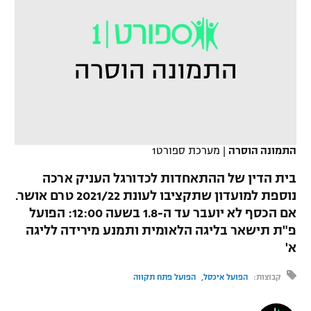
כדורסל נשים
נבחרת ישראל
יורוליג
ליגה ספרדית
טניס
VOD
מכבי תל אביב
מכבי חיפה
יורוקאפ
ליגה איטלקית
כדוריד
הפועל חולון
בית"ר ירושלים
רץ ברשת
ליגה צרפתית
כדורעף
הפועל ירושלים
מכבי תל אביב
ליגה הולנדית
שחייה
תוצאות
דני אבדיה
התמונה הוסרה
|
מערכת ספורט1
הפועל תל אביב
ליגה טורקית
ג'ודו
בית הדין של ההתאחדות לכדורגל העניק ארכה
הפועל חיפה
לוח שידורים
נוספת למועדון שתקציבו לעונת 2021/22 טרם אושר.
ליגה סינית
אגרוף
אם הכסף לא יועבר עד ה-1.8 בשעה 12:00: הפועל
הפועל באר שבע
פ"ת תישאר בליגה הלאומית ותמנע מירידה לליגה
ליגה ברזילאית
ברחבה
ספורט אולימפי
א'
מכבי נתניה
ליגות נוספות
UFC
קבוצות:
הפועל איכסל
הפועל פתח תקווה
"מעל הליגה" – פודקאסט
בני יהודה
היאבקות WWE