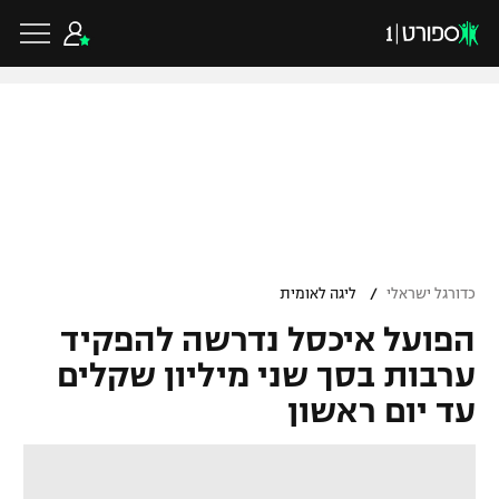
כדורגל ישראלי
ליגת העל
כדורגל עולמי
/
כדורגל ישראלי
ליגה לאומית
ליגה לאומית
הפועל איכסל נדרשה להפקיד
ליגת האלופות
כדורסל ישראלי
גביע הטוטו
ערבות בסך שני מיליון שקלים
ליגה אירופית
עד יום ראשון
ליגת ווינר סל
ליגיונרים
כדורסל עולמי
ליגה אנגלית
ליגה לאומית
גביע המדינה
NBA
ליגה גרמנית
ענפים נוספים