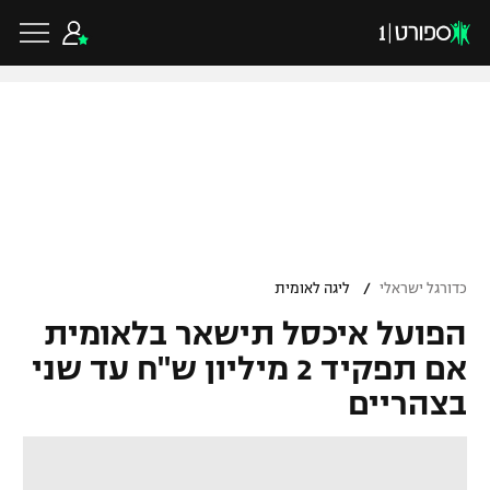
כדורגל ישראלי
ליגת העל
כדורגל עולמי
/
כדורגל ישראלי
ליגה לאומית
ליגה לאומית
הפועל איכסל תישאר בלאומית
ליגת האלופות
כדורסל ישראלי
גביע הטוטו
אם תפקיד 2 מיליון ש"ח עד שני
ליגה אירופית
בצהריים
ליגת ווינר סל
ליגיונרים
כדורסל עולמי
ליגה אנגלית
ליגה לאומית
גביע המדינה
NBA
ליגה גרמנית
ענפים נוספים