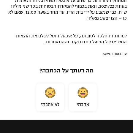
המחוזי) המורה על כך שהפועל איכסל תשחק בליגה הלאומית
בעונת 2021/22, וזאת בכפוף להפקדת הבטוחות בסך שני מיליון
רשיון להקרנה פומבית לבית עסק
ש"ח, כפי שנקבע על ידי בית הדין, עד מחר בשעה 12:00, שאם לא
כן – הצו יפקע מאליו".
הצטרפות לחבילת הערוצים
לוח דרושים – ג'ובנט
למרות ההחלטה לטובתה, על איכסל הוטל לשלם את הוצאות
המשפט של הפועל פתח תקוה וההתאחדות.
תגיות
עוד באותו נושא:
המגזין
מה דעתך על הכתבה?
אהבתי
לא אהבתי