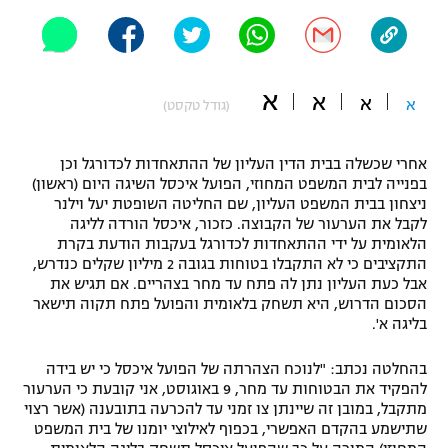
"מחצית בשכונה" – פודקאסט
אופניים
ספורט מוטורי
משתתפים וזוכים בפרסים
א
א
א
א
(גודל טקסט)
כדורמים
תקנון משתתפים וזוכים בפרסים
טניס
אחרי שכשלה בבית הדין העליון של ההתאחדות לכדורגל וכן
בפנייה לבית המשפט המחוזי, הפועל איכסל השיגה היום (ראשון)
פוטבול אמריקאי NFL
תקנון עבור פעילות אלקטרה
ניצחון בבית המשפט העליון, שם החליטה השופטת יעל וילנר
לקבל את הערעור של הקבוצה. כזכור, איכסל הורדה לליגה
גיימינג E-Sports
בייסבול MLB
הלאומית על ידי ההתאחדות לכדורגל בעקבות הודעת בקרת
תקנון עבור פעילות ספורט 1 – "מרלן"
התקציבים כי לא התקבלו בטוחות בגובה 2 מיליון שקלים כנדרש,
ספורט אתגרי ואקסטרים
אבל כעת העליון נתן לה פתח עד מחר בצהריים. אם תגיש את
תנאי שימוש
הסכום הדרוש, היא תשחק בלאומית והפועל פתח תקוה תישאר
בליגה א'.
אומנויות לחימה
מדיניות פרטיות
בהחלטה נכתב: "לנוכח הצהרתה של הפועל איכסל כי יש בידה
גיימינג E-Sports
להפקיד את הבטוחות עד מחר, 9 באוגוסט, אני קובעת כי הערעור
מתקבל, במובן זה שיינתן צו זמני עד להכרעה בתובענה (אשר רצוי
תקנון פעילות ספורט 1
שתישמע בהקדם האפשרי, בכפוף לאילוצי יומנו של בית המשפט