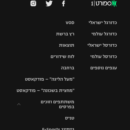
כדורגל ישראלי
VOD
כדורגל עולמי
רץ ברשת
ליגת העל
כדורסל ישראלי
תוצאות
ליגת
ליגה לאומית
האלופות
כדורסל עולמי
לוח שידורים
ליגת ווינר
סל
גביע הטוטו
ענפים נוספים
ברחבה
ליגה
NBA
אירופית
"מעל הליגה" – פודקאסט
ליגה לאומית
ליגיונרים
טניס
יורוליג
ליגה אנגלית
"מחצית בשכונה" – פודקאסט
כדורסל נשים
גביע המדינה
כדוריד
יורוקאפ
ליגה גרמנית
משתתפים וזוכים
בפרסים
מכבי תל
נבחרת
כדורעף
אביב
ישראל
ליגה
טניס
ספרדית
תקנון משתתפים
שחייה
הפועל חולון
מכבי חיפה
וזוכים בפרסים
גיימינג E-Sports