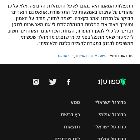
התנצלות המאמן היא כמובן לא על התנהלות הקבוצה, אלא על כך
רשיון להקרנה פומבית לבית עסק
שהודיע על עזיבתו באמצעות כלי התקשורת. אוואט גם הוא דיבר
הבוקר על חזרתו ואמר בקצרה: "שמח לחזור, מודה על האמון
הצטרפות לחבילת הערוצים
ומעריך מאוד את החלטת ההנהלה לתת לי את האפשרות לתקן
דברים. כל כולי למען המועדון, הצוות, השחקנים והאוהדים. חשוב
לי למסור שאני מתנצל בפני כל מי שנפגע מהמהלך שעשיתי,
לוח דרושים – ג'ובנט
ממשיכים לדבוק במטרה להצליח בליגה הלאומית".
תגיות
עוד באותו נושא:
הפועל אדומים אשדוד
,
רוני אוואט
המגזין
כדורגל ישראלי
VOD
כדורגל עולמי
רץ ברשת
ליגת העל
כדורסל ישראלי
תוצאות
ליגת
ליגה לאומית
האלופות
כדורסל עולמי
לוח שידורים