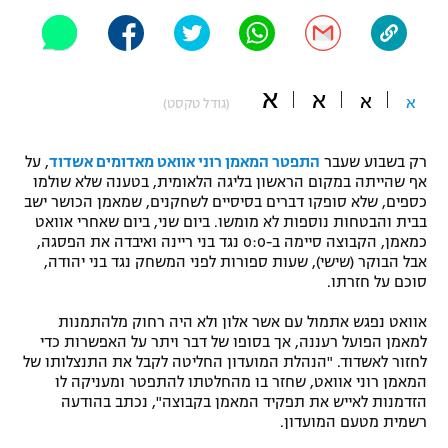
"מחצית בשכונה" – פודקאסט
אופניים
ספורט מוטורי
משתתפים וזוכים בפרסים
א
א
א
א
(גודל טקסט)
כדורמים
תקנון משתתפים וזוכים בפרסים
טניס
רק בשבוע שעבר
התפטר המאמן רוני אוואט מאדומים אשדוד
, על
אף שהייתה במקום הראשון בליגה הלאומית, בטענה שלא שולמו
פוטבול אמריקאי NFL
תקנון עבור פעילות אלקטרה
כספים, שלא סופקו דברים בסיסיים לשחקנים, שמאמן הכושר ישב
בבית והבטחות נוספות לא מומשו. ביום שני, ביום שאחרי אוואט
גיימינג E-Sports
בייסבול MLB
כמאמן, הקבוצה סיימה ב-0:0 נגד בני ריינה ואיבדה את הפסגה,
תקנון עבור פעילות ספורט 1 – "מרלן"
אבל הבוקר (שישי), שעות ספורות לפני המשחק נגד בני יהודה,
ספורט אתגרי ואקסטרים
סוכם על חזרתו.
תנאי שימוש
אוואט נפגש אתמול עם אשר אלון ולא היה רחוק מלהתמנות
אומנויות לחימה
למאמן הפועל רעננה, אך בסופו של דבר ויתר על האפשרות כדי
לחזור לאשדוד. "הנהלת המועדון החליטה לקבל את התנצלותו של
מדיניות פרטיות
גיימינג E-Sports
המאמן רוני אוואט, שחזר בו מהחלטתו להתפטר ומעניקה לו
הזדמנות לאייש את תפקיד המאמן בקבוצה", נכתב בהודעה
רשמית מטעם המועדון.
תקנון פעילות ספורט 1