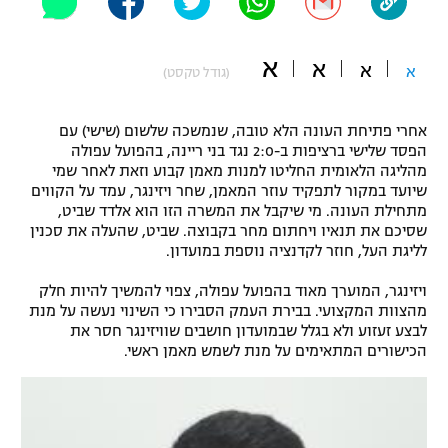
"מחצית בשכונה" – פודקאסט
אופניים
א
א
א
א
(גודל טקסט)
ספורט מוטורי
משתתפים וזוכים בפרסים
אחרי פתיחת העונה הלא טובה, שנמשכה שלשום (שישי) עם
כדורמים
הפסד שלישי ברציפות ב-2:0 נגד בני ריינה, בהפועל עפולה
תקנון משתתפים וזוכים בפרסים
טניס
מהליגה הלאומית החליטו למנות מאמן קבוע וזאת לאחר שמי
פוטבול אמריקאי NFL
שיועד במקור לתפקיד עוזר המאמן, שחר ויזינגר, עמד על הקווים
תקנון עבור פעילות אלקטרה
מתחילת העונה. מי שיקבל את המשרה הזו הוא אלדד שביט,
גיימינג E-Sports
שסיכם את תנאיו ויחתום מחר בקבוצה. שביט, שהעלה את סכנין
בייסבול MLB
תקנון עבור פעילות ספורט 1 – "מרלן"
לליגת העל, חוזר לקדנציה נוספת במועדון.
ספורט אתגרי ואקסטרים
ויזינגר, המוערך מאוד בהפועל עפולה, צפוי להמשיך להיות חלק
תנאי שימוש
מהצוות המקצועי. בבירת העמק הסבירו כי השינוי נעשה על מנת
אומנויות לחימה
לבצע זעזוע ולא בגלל שבמועדון חושבים שוויזינגר חסר את
הכישורים המתאימים על מנת לשמש מאמן ראשי.
מדיניות פרטיות
גיימינג E-Sports
תקנון פעילות ספורט 1