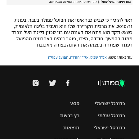
שחר ויזינגר הפועל עפולה
|
אתר רשמי, האתר הרשמי של מכבי חיפה
ראוי להזכיר כי שביט כבר אימן את הפועל עפולה בעבר, בעונת
2010/11. את מרבית הקריירה שלו הוא העביר בליגה הלאומית,
כשאשתקד הוא פתח את העונה עם בני סכנין בליגת העל ונפרד
ממנה בהמשך. חודדה, מצדו, פוטר בימים האחרונים מהפועל
רעננה שפתחה בעצמה את העונה בצורה מאכזבת.
עוד באותו נושא:
אלדד שביט
,
אלירן חודדה
,
הפועל עפולה
כדורגל ישראלי
VOD
כדורגל עולמי
רץ ברשת
ליגת העל
כדורסל ישראלי
תוצאות
ליגת
ליגה לאומית
האלופות