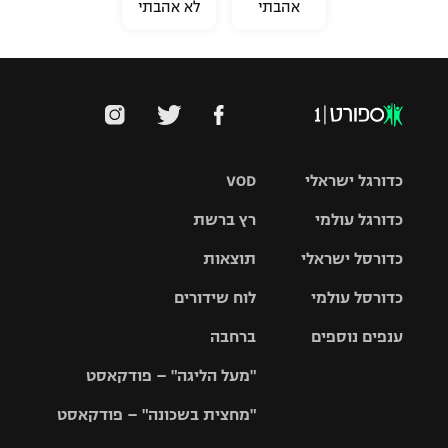
אהבתי
לא אהבתי
כדורגל ישראלי
VOD
כדורגל עולמי
רץ ברשת
ליגת העל
כדורסל ישראלי
תוצאות
ליגת
ליגה לאומית
האלופות
כדורסל עולמי
לוח שידורים
ליגת ווינר
סל
גביע הטוטו
ענפים נוספים
ברחבה
ליגה
NBA
אירופית
"מעל הליגה" – פודקאסט
ליגה לאומית
ליגיונרים
טניס
יורוליג
ליגה אנגלית
"מחצית בשכונה" – פודקאסט
כדורסל נשים
גביע המדינה
כדוריד
יורוקאפ