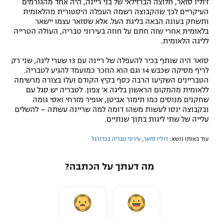
ז'וליו סזאר, חלוצה הברזילאי של בני ריינה, היה אחד מהגורמים
העיקריים לכך שהקבוצה רשמה העפלה היסטורית מהלאומית
רשיון להקרנה פומבית לבית עסק
ותשחק בעונה הבאה בליגת העל. אלא שסזאר עצמו יישאר
בלאומית אחרי שזה חתם על חוזה בעירוני טבריה, העולה הטרייה
הצטרפות לחבילת הערוצים
לליגה הלאומית.
לוח דרושים – ג'ובנט
סזאר היה שותף בכיר להעפלה של ריינה עם 13 שערי ליגה, שני רק
לריף מסיקה שכבש 14 וגם הוא הוזכר כמועמד להגיע לטבריה.
הטבריינים השקיעו הרבה כסף בקיץ הקודם ועלו בצורה מרשימה
תגיות
ללאומית מהמקום הראשון בליגה א' צפון. לטבריה יש סגל עם
שחקנים מנוסים כמו תימור אביטן, אופיר מזרחי ואסי גומה
המגזין
ובקבוצה ינסו לעשות משהו דומה למה שריינה עשתה – להשלים
עלייה של שתי ליגות בתוך שנתיים.
עוד באותו נושא:
ז'וליו סזאר
,
עירוני טבריה בכדורגל
מה דעתך על הכתבה?