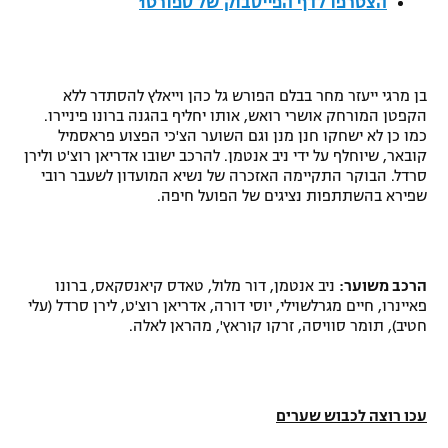
הצטרפו לדף הפייסבוק של ספורט1
רשיון להקרנה פומבית לבית עסק
הצטרפות לחבילת הערוצים
בן מרגי ייעזר מחר בבלם הפורש גל כהן וייאלץ להסתדר ללא
הקפטן המורחק אושרי רואש, אותו יחליף בהגנה ברונו פיניירו.
לוח דרושים – ג'ובנט
כמו כן לא ישחקו חנן מנן וגם השוער הצ'כי הפצוע פראסמיל
קובאר, שיוחלף על ידי ניב אנטמן. להרכב ישובו אדריאן רוצ'ט ולירן
תגיות
סרדל. הבוקר התקיימה האזכרה של נשיא המועדון לשעבר רובי
שפירא בהשתתפות נציגים של הפועל חיפה.
המגזין
הרכב משוער:
ניב אנטמן, דור מלול, טאדס קיאנסקאס, ברונו
פאיינרו, חיים מגרלשוילי, יוסי דורה, אדריאן רוצ'ט, לירן סרדל (עלי
חטיב), תומר סוויסה, זרקו קוראץ', מהראן לאלה.
עכו רוצה לכבוש שערים