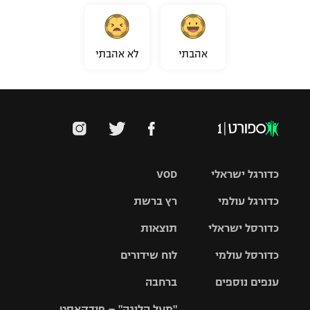
אהבתי
לא אהבתי
כדורגל ישראלי
VOD
כדורגל עולמי
רץ ברשת
ליגת העל
כדורסל ישראלי
תוצאות
ליגת
ליגה לאומית
האלופות
כדורסל עולמי
לוח שידורים
ליגת ווינר
סל
גביע הטוטו
ענפים נוספים
ברחבה
ליגה
NBA
אירופית
"מעל הליגה" – פודקאסט