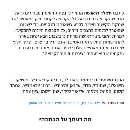
כתבנו
ח'אלד דראושה
מוסיף כי בצוות האימון מבהירים כי על
מנת שהקבוצה תכבוש על כל הקבוצה לקחת חלק במאמץ: "גם
שחקני הקישור חייבים לסייע כשאנחנו תוקפים, בלי לשכוח
שנצטרך לבלמים במצבים נייחים, כל הקבוצה חייבים להבקיע".
למרות הקביעה, דראושה מדווח כי בשבוע הבא ינחת בארץ
להתרשמות החלוץ הקרואטי בן ה-24 דריו פריצרפ. "צריך חלוץ
שיתרגם את המאמצים שלנו לשער. אנחנו אופטימיים עבורו
ומקווים שהוא יעמוד בציפיות ויעזור לקבוצה".
הרכב משוער:
דני עמוס, ליאור לוי, בוריס קופיטוביץ', מושיקו
מישאלוב, שמוליק מלול, עדנאן זהירוביץ', ברונו יובאנוביץ', אחמד
קסום, סמואל גילמור, אליאור סיידר, שון וייסמן (ציון צמח).
עוד באותו נושא:
אדריאן רוצ'ט
,
ירון הוכנבוים
,
מאיר בן מרגי
,
ניב אנטמן
מה דעתך על הכתבה?