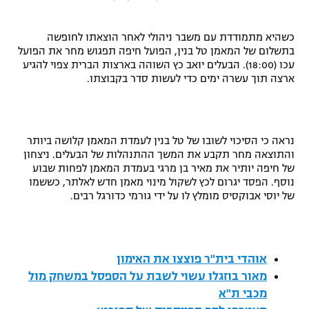
"מחצית בשכונה" – פודקאסט
אופניים
כשהיא מתמודדת עם משבר ניהולי לאחר הוצאתו לחופשה
בתשלום של המאמן טל בנין, הפועל חיפה תפגוש מחר את הפועל
ספורט מוטורי
משתתפים וזוכים בפרסים
עכו (18:00). הבעלים יואב כץ השוהה בארצות הברית צפוי להגיע
ארצה תוך עשרה ימים כדי לעשות סדר בקבוצתו.
כדורמים
תקנון משתתפים וזוכים בפרסים
טניס
פוטבול אמריקאי NFL
תקנון עבור פעילות אלקטרה
נראה כי הסיכוי לשובו של טל בנין לעמדת המאמן קלושה ביותר
והתוצאה מחר תקבע את המשך ההתנהלות של הבעלים. ניצחון
גיימינג E-Sports
בייסבול MLB
של חיפה יותיר את מאיר בן מרגי בעמדת המאמן לפחות שבוע
תקנון עבור פעילות ספורט 1 – "מרלן"
נוסף. הפסד יגרום לכץ לשקול מינוי מאמן חדש לאלתר, כששמו
ספורט אתגרי ואקסטרים
של יוסי אבוקסיס מומלץ לו על ידי גורמי כדורגל רבים.
תנאי שימוש
אומנויות לחימה
מדיניות פרטיות
אוהדי בית"ר פוצצו את האימון
גיימינג E-Sports
מאור בוזגלו עשוי לשבת על הספסל במשחק מול
תקנון פעילות ספורט 1
מכבי ת"א