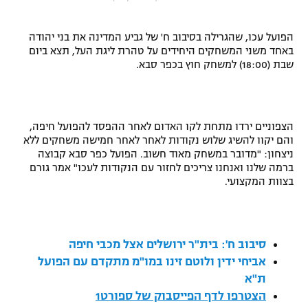
"מחצית בשכונה" – פודקאסט
אופניים
הפועל עכו, שהגרילה בסיבוב ח' של גביע המדינה את בני יהודה
באחד משני המשחקים היחידים על טהרת ליגת העל, תצא ביום
ספורט מוטורי
משתתפים וזוכים בפרסים
שבת (18:00) למשחק חוץ בכפר סבא.
כדורמים
תקנון משתתפים וזוכים בפרסים
טניס
הצפוניים ירדו מתחת לקו האדום לאחר ההפסד להפועל חיפה,
פוטבול אמריקאי NFL
תקנון עבור פעילות אלקטרה
והם יקוו להשיג שלוש נקודות לאחר לאחר חמישה משחקים ללא
ניצחון: "מדובר במשחק מאוד חשוב. הפועל כפר סבא קבוצה
גיימינג E-Sports
בייסבול MLB
ברמה שלנו ואנחנו צריכים לחזור עם הנקודות לעכו" אמר גורם
תקנון עבור פעילות ספורט 1 – "מרלן"
בצוות המקצועי.
ספורט אתגרי ואקסטרים
תנאי שימוש
אומנויות לחימה
סיבוב ח': בית"ר ירושלים אצל מכבי חיפה
מדיניות פרטיות
גיימינג E-Sports
אביחי ידין ולוטם זינו במו"מ מתקדם עם הפועל
ת"א
תקנון פעילות ספורט 1
הצטרפו לדף הפייסבוק של ספורט1