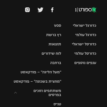
כדורגל ישראלי
VOD
כדורגל עולמי
רץ ברשת
ליגת העל
כדורסל ישראלי
תוצאות
ליגת
ליגה לאומית
האלופות
כדורסל עולמי
לוח שידורים
ליגת ווינר
סל
גביע הטוטו
ענפים נוספים
ברחבה
ליגה
NBA
אירופית
"מעל הליגה" – פודקאסט
ליגה לאומית
ליגיונרים
טניס
יורוליג
ליגה אנגלית
"מחצית בשכונה" – פודקאסט
כדורסל נשים
גביע המדינה
כדוריד
יורוקאפ
ליגה גרמנית
משתתפים וזוכים
בפרסים
מכבי תל
נבחרת
כדורעף
אביב
ישראל
ליגה
טניס
ספרדית