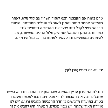
רשיון להקרנה פומבית לבית עסק
הצטרפות לחבילת הערוצים
טרם בטוח אם הקבוצה תצא לאזור השרון עם סגל מלא, לאחר
שהקשר אחמד קסום והמגן ליאור לוי סובלים ממתיחה. הצוות
הרפואי צפוי לקבל ביום שישי את ההחלטה הסופית לגבי
לוח דרושים – ג'ובנט
כשירותם. המגן השמאלי שמוליק מלול החלים מפציעתו, שב
לאימונים מקצועיים והוא כשיר לפתוח בהרכב מול הירוקים.
תגיות
המגזין
יגיע לעכו? הירש (ערן לוף)
הנהלת המועדון עדיין מאמינה שהמאמן ירון הוכנבוים הוא האיש
שיוכל להוביל את הקבוצה לחוף מבטחים, ונכון לעכשיו מעמדו
בטוח. במועדון מדגישים כי חדר ההלבשה מגובש ורגוע: "יש לנו
אווירה מאוד שקטה ויש גיבוי מכולם. המטרה היא להביא את זה