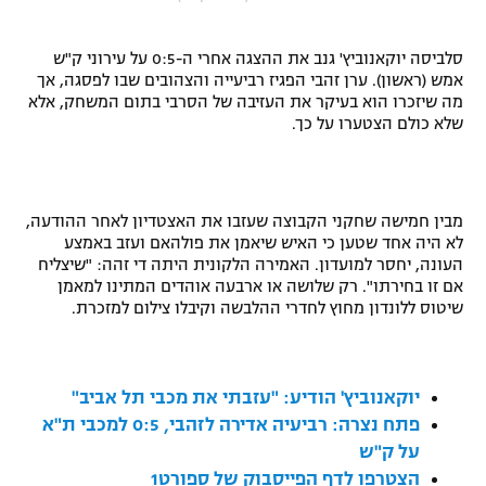
"מחצית בשכונה" – פודקאסט
אופניים
סלביסה יוקאנוביץ' גנב את ההצגה אחרי ה-0:5 על עירוני ק"ש
אמש (ראשון). ערן זהבי הפגיז רביעייה והצהובים שבו לפסגה, אך
ספורט מוטורי
משתתפים וזוכים בפרסים
מה שיזכרו הוא בעיקר את העזיבה של הסרבי בתום המשחק, אלא
שלא כולם הצטערו על כך.
כדורמים
תקנון משתתפים וזוכים בפרסים
טניס
פוטבול אמריקאי NFL
תקנון עבור פעילות אלקטרה
מבין חמישה שחקני הקבוצה שעזבו את האצטדיון לאחר ההודעה,
לא היה אחד שטען כי האיש שיאמן את פולהאם ועזב באמצע
גיימינג E-Sports
בייסבול MLB
העונה, יחסר למועדון. האמירה הלקונית היתה די זהה: "שיצליח
תקנון עבור פעילות ספורט 1 – "מרלן"
אם זו בחירתו". רק שלושה או ארבעה אוהדים המתינו למאמן
ספורט אתגרי ואקסטרים
שיטוס ללונדון מחוץ לחדרי ההלבשה וקיבלו צילום למזכרת.
תנאי שימוש
אומנויות לחימה
מדיניות פרטיות
יוקאנוביץ' הודיע: "עזבתי את מכבי תל אביב"
גיימינג E-Sports
פתח נצרה: רביעיה אדירה לזהבי, 0:5 למכבי ת"א
על ק"ש
תקנון פעילות ספורט 1
הצטרפו לדף הפייסבוק של ספורט1