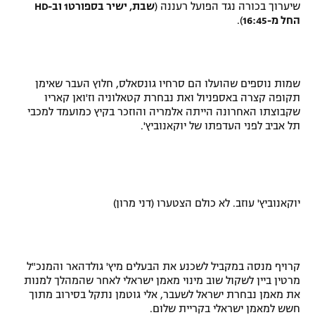
שיערוך בכורה נגד הפועל רעננה (
שבת, ישיר בספורט1 וב-
HD
החל מ-16:45
).
שמות נוספים שהועלו הם סרחיו גונסאלס, חלוץ העבר שאימן
תקופה קצרה באספניול ואת נבחרת קטאלוניה וז'ואן קאריו
שקבוצתו האחרונה הייתה אלמריה והוזכר בקיץ כמועמד למכבי
תל אביב לפני העדפתו של יוקאנוביץ'.
יוקאנוביץ' עוזב. לא כולם הצטערו (דני מרון)
קרויף מנסה במקביל לשכנע את הבעלים מיץ' גולדהאר והמנכ"ל
מרטין ביין לשקול שוב מינוי מאמן ישראלי לאחר שהמהלך למנות
את מאמן נבחרת ישראל לשעבר, אלי גוטמן נתקל בסירוב מתוך
חשש למאמן ישראלי בקריית שלום.