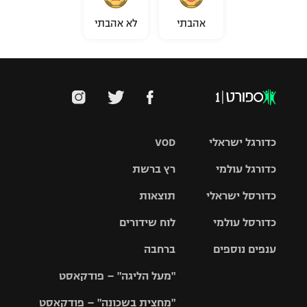
אהבתי
לא אהבתי
כדורגל ישראלי
VOD
כדורגל עולמי
רץ ברשת
ליגת העל
כדורסל ישראלי
תוצאות
ליגת
ליגה לאומית
האלופות
כדורסל עולמי
לוח שידורים
ליגת ווינר
סל
גביע הטוטו
ענפים נוספים
ברחבה
ליגה
NBA
אירופית
"מעל הליגה" – פודקאסט
ליגה לאומית
ליגיונרים
טניס
יורוליג
ליגה אנגלית
"מחצית בשכונה" – פודקאסט