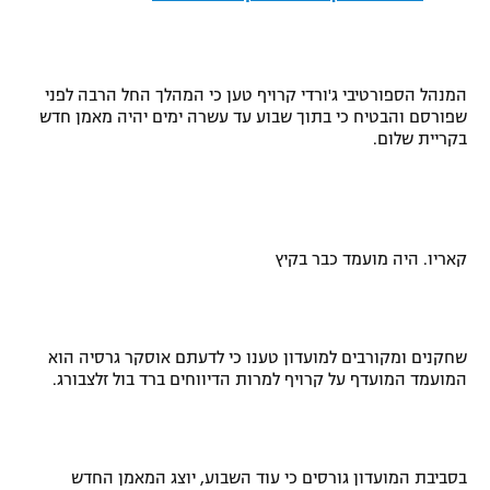
רשיון להקרנה פומבית לבית עסק
הצטרפות לחבילת הערוצים
המנהל הספורטיבי ג'ורדי קרויף טען כי המהלך החל הרבה לפני
שפורסם והבטיח כי בתוך שבוע עד עשרה ימים יהיה מאמן חדש
לוח דרושים – ג'ובנט
בקריית שלום.
תגיות
המגזין
קאריו. היה מועמד כבר בקיץ
שחקנים ומקורבים למועדון טענו כי לדעתם אוסקר גרסיה הוא
המועמד המועדף על קרויף למרות הדיווחים ברד בול זלצבורג.
בסביבת המועדון גורסים כי עוד השבוע, יוצג המאמן החדש