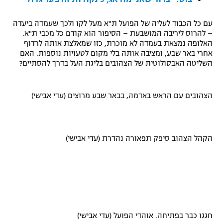
רשיון להקרנה פומבית לבית עסק
עם כל הכבוד לעליה של הפועל ת"א מעל לקו ולכך שעמדה ביעדה
– להרוס ליריבה המושבעת – הסיפור הוא קודם כל מכבי ת"א.
הצטרפות לחבילת הערוצים
האלופה נמצאת בעמדה לא מוכרת, כזו שמאלצת אותה לרדוף
אחרי באר שבע, ומציבה אותה בלי מקום לטעויות נוספות. האם
לוח דרושים – ג'ובנט
השליטה האבסולוטית של הצהובים בליגת העל בדרך להסתיים?
תגיות
הצהובים עם הראש באדמה, בבאר שבע מרוצים (עדי אבישי)
המגזין
הקהל הצהוב סיפק תפאורה נהדרת (עדי אבישי)
חגגו כבר בפתיחה. אוהדי הפועל (עדי אבישי)