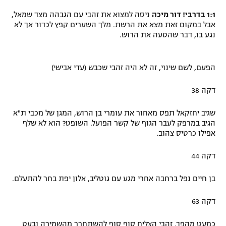
1:1 בדרבי!
דור מיכה
ניסה למצוא את זהבי עם הגבהה מצד שמאל,
אבל במקום זאת מצא את הרשת. מלך השערים קפץ לכדור אך לא
נגע בו, דבר שהטעה את הרוש.
הפעם, לשם שינוי, זה לא היה זהבי שכבש (עדי אבישי)
דקה 38
שגיב יחזקאל תפס מאחור את עומרי בן הרוש, המגן של מכבי ת"א
הגיב במרפק לעבר הגוף של קשר הפועל. השופט? הוא לא שלף
אפילו כרטיס צהוב.
דקה 44
בן חיים נפל ברחבה אחרי מגע עם גוטליב, אלון יפת בחר להתעלם.
דקה 63
כמעט מהפך. זהבי הצליח סוף סוף להשתחרר מהשמירה ובעט