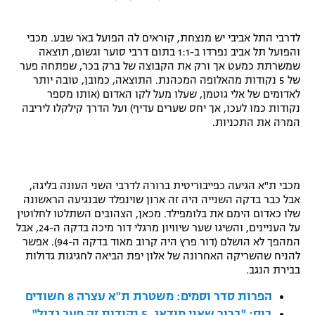
"מחצית בשכונה" – פודקאסט
אופניים
לדרבי התל אביבי יש מנצחת, קוראים לה הפועל באר שבע. מכבי
והפועל תל אביב נפרדו ב-1:1 בתום דרבי סוער וגשום, תוצאה
ספורט מוטורי
משתתפים וזוכים בפרסים
שמשרתת כמעט אך ורק את הקבוצה של ברק בכר, שפתחה פער
של 5 נקודות מהאלופה המכהנת. התוצאה, כמובן, טובה יותר
לאדומים של אלי גוטמן, שעלו מעל לקו האדום (אותו מספר
כדורמים
תקנון משתתפים וזוכים בפרסים
נקודות כמו לעכו, אך יחס שערים עדיף) ועל הדרך קילקלו ליריבה
טניס
המרה את התכניות.
פוטבול אמריקאי NFL
תקנון עבור פעילות אלקטרה
גיימינג E-Sports
בייסבול MLB
תקנון עבור פעילות ספורט 1 – "מרלן"
מכבי ת"א הגיעה כפייבוריטית ברורה לדרבי השני העונה בליגה,
ספורט אתגרי ואקסטרים
אבל כבר בדקה השנייה היה זה ארון שוינפלד שבנגיעה הראשונה
תנאי שימוש
שלו כאדום הימם את בלומפילד. מכאן, הצהובים השתלטו לחלוטין
על העניינים, והשיגו שער שיוויון מרגלי דור מיכה בדקה ה-24, אבל
אומנויות לחימה
המהפך לא הושלם (דור פרץ היה קרוב מאוד בדקה ה-94). אפשר
להניח שהשריקה האחרונה של אלון יפת הביאה לחגיגות גדולות
מדיניות פרטיות
גיימינג E-Sports
בבירת הנגב.
הפרות סדר וסמים: משטרת ת"א עצרה 8 חשודים
תקנון פעילות ספורט 1
בוס: "ברור שאני מודאג, 5 נקודות זה פער גדול"