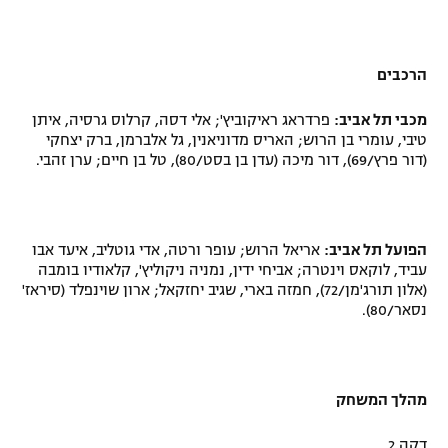
הרכבים
מכבי תל אביב:
פרדראג ראיקוביץ'; אלי דסה, קרלוס גרסיה, איתן
טיבי, עומרי בן הרוש; האריס מדוניאנין, גל אלברמן, ברק יצחקי
(דור פרץ/69), דור מיכה (עדן בן בסט/80), טל בן חיים; ערן זהבי.
הפועל תל אביב:
אריאל הרוש; עופר ורטה, אדי גוטליב, איעד אבו
עביד, לוקאס וינטרה; אביחי ידין, נמניה ניקוליץ', קלאודיו בומבה
(אלון תורג'מן/72), חמזה בארי, שגיב יחזקאל; ארון שוינפלד (סיראז'
נסאר/80).
מהלך המשחק
דקה 2