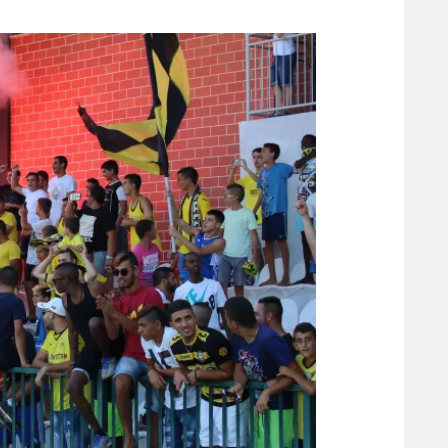
משתתפים וזוכים בפרסים
מכבי ת
הפועל 
תקנון משתתפים וזוכים בפרסים
הפועל 
תקנון עבור פעילות אלקטרה
הפועל 
תקנון עבור פעילות ספורט 1 – "מרלן"
מכבי נ
טניס
בני יהו
גיימינג E-Sports
תנאי שימוש
מדיניות פרטיות
תקנון פעילות ספורט 1
רשיון להקרנה פומבית לבית עסק
הצטרפות לחבילת הערוצים
לוח דרושים – ג'ובנט
תגיות