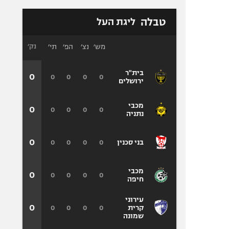
טבלה
ליגת העל
מש׳
נצ׳
הפ׳
תי׳
נק׳
בית"ר
0
0
0
0
0
ירושלים
מכבי
0
0
0
0
0
נתניה
0
0
0
0
0
בני סכנין
מכבי
0
0
0
0
0
חיפה
עירוני
0
0
0
0
0
קרית
שמונה