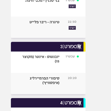
עכשיו
בני סכנין - מכבי חיפה
ישיר
22:50
טיגרה - ריבר פלייט
ישיר
עכשיו
יובנטוס - אינטר (מקוצר
15)
20:20
סיפורי הפרמיירליג
(איפסוויץ')