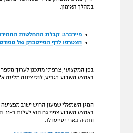
במהלך האימון.
פיירברג: קבלת ההחלטות החמירה
הצטרפו לדף הפייסבוק של ספורט1
בפן המקצועי, צרפתי מתכנן לערוך מספר
באמצע השבוע בגביע, לנס ציונה מליגה א'.
המגן השמאלי שמעון הרוש ישוב מפציעה 
באמצ
וחמזה בארי יסייעו לו.
עוד באותו נושא:
גיא צרפתי
,
סער בנבנישתי
,
שמעון הרוש