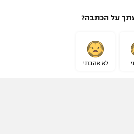
תך על הכתבה?
י
לא אהבתי