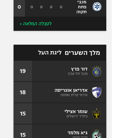
מכבי
0
0
0
0
0
פתח
תקוה
לטבלה המלאה >
מלך השערים
ליגת העל
דור פרץ
19
מכבי תל אביב
אדריאן אוגריסה
18
עירוני קרית שמונה
עומר אצילי
15
בית"ר ירושלים
גיא מלמד
15
מכבי חיפה