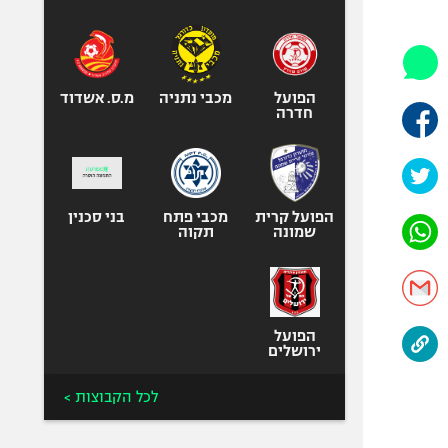
היאבקות WWE
אופניים
ספורט מוטורי
כדורמים
הפועל
מכבי נתניה
מ.ס. אשדוד
חדרה
פוטבול אמריקאי NFL
בייסבול MLB
ספורט אתגרי
ואקסטרים
הפועל קרית
מכבי פתח
בני סכנין
שמונה
תקוה
אומנויות לחימה
גיימינג E-Sports
הפועל
ירושלים
לכל הקבוצות >