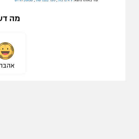
מה דע
אהבת