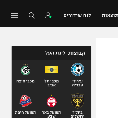
וצאות
לוח שידורים
כדורסל עולמי
ענפים נוספים
קבוצות
ליגת העל
NBA
טניס
יורוליג
כדוריד
יורוקאפ
כדורעף
שחייה
עירוני
מכבי תל
מכבי חיפה
טבריה
אביב
ג'ודו
אגרוף
ספורט אולימפי
UFC
בית"ר
הפועל באר
הפועל חיפה
ירושלים
שבע