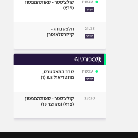
עכשיו
קולצ'סטר - סאותהמפטון
(פרץ)
ישיר
21:25
וולפסבורג -
קייזרסלאוטרן
ישיר
עכשיו
סבב המאסטרס,
מונטריאול 8.8 (1)
ישיר
23:30
קולצ'סטר - סאותהמפטון
(פרץ) (מקוצר 15)