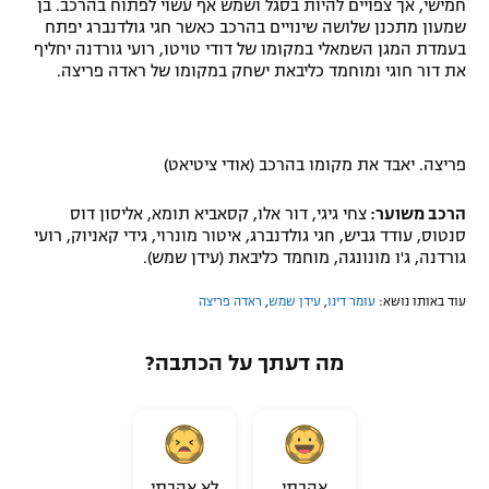
חמישי, אך צפויים להיות בסגל ושמש אף עשוי לפתוח בהרכב. בן
שמעון מתכנן שלושה שינויים בהרכב כאשר חגי גולדנברג יפתח
בעמדת המגן השמאלי במקומו של דודי טויטו, רועי גורדנה יחליף
את דור חוגי ומוחמד כליבאת ישחק במקומו של ראדה פריצה.
פריצה. יאבד את מקומו בהרכב (אודי ציטיאט)
הרכב משוער:
צחי גיגי, דור אלו, קסאביא תומא, אליסון דוס
סנטוס, עודד גביש, חגי גולדנברג, איטור מונרוי, גידי קאניוק, רועי
גורדנה, ג'ו מונונגה, מוחמד כליבאת (עידן שמש).
עוד באותו נושא:
עומר דינו
,
עידן שמש
,
ראדה פריצה
מה דעתך על הכתבה?
אהבתי
לא אהבתי