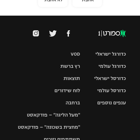
כדורגל ישראלי
VOD
כדורגל עולמי
רץ ברשת
ליגת העל
כדורסל ישראלי
תוצאות
ליגת
ליגה לאומית
האלופות
כדורסל עולמי
לוח שידורים
ליגת ווינר
סל
גביע הטוטו
ענפים נוספים
ברחבה
ליגה
NBA
אירופית
"מעל הליגה" – פודקאסט
ליגה לאומית
ליגיונרים
טניס
יורוליג
ליגה אנגלית
"מחצית בשכונה" – פודקאסט
כדורסל נשים
גביע המדינה
כדוריד
יורוקאפ
ליגה גרמנית
משתתפים וזוכים