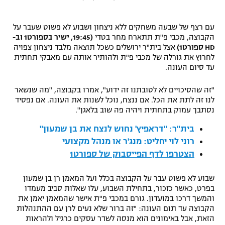
"מחצית בשכונה" – פודקאסט
אופניים
עם רצף של שבעה משחקים ללא ניצחון ושבוע לא פשוט שעבר על
הקבוצה, מכבי פ"ת תתארח מחר בטדי
(19:45, ישיר בספורט1 וב-
ספורט מוטורי
משתתפים וזוכים בפרסים
HD ספורט1)
אצל בית"ר ירושלים כשכל תוצאה מלבד ניצחון צפויה
לחרוץ את גורלה של מכבי פ"ת ולהותיר אותה עם מאבקי תחתית
עד סיום העונה.
כדורמים
תקנון משתתפים וזוכים בפרסים
טניס
"זה שהסיכויים לא לטובתנו זה ידוע", אמרו בקבוצה, "מה שנשאר
פוטבול אמריקאי NFL
לנו זה לתת את הכל. אם ננצח, נוכל לשנות את העונה. אם נפסיד
תקנון עבור פעילות אלקטרה
נסתבך עמוק בתחתית ויהיה פה שוב בלאגן".
גיימינג E-Sports
בייסבול MLB
תקנון עבור פעילות ספורט 1 – "מרלן"
בית"ר: "דראפיץ' נחוש לנצח את בן שמעון"
ספורט אתגרי ואקסטרים
רוני לוי יחליט: מנג'ר או מנהל מקצועי
תנאי שימוש
הצטרפו לדף הפייסבוק של ספורט1
אומנויות לחימה
שבוע לא פשוט עבר על הקבוצה בכלל ועל המאמן רן בן שמעון
מדיניות פרטיות
בפרט, כאשר כזכור, בתחילת השבוע, עלו שאלות סביב מעמדו
גיימינג E-Sports
והמשך דרכו במועדון. גורם במכבי פ"ת אישר שהמאמן יאמן את
הקבוצה עד תום העונה: "זה ברור שלא נעים לרן עם ההתנהלות
תקנון פעילות ספורט 1
הזאת, אבל באימונים הוא מנסה לשדר עסקים כרגיל ולהראות