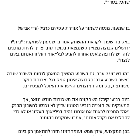
שהכל בסדר".
רשיון להקרנה פומבית לבית עסק
הצטרפות לחבילת הערוצים
בן שמעון. מנסה לשמור על אווירת עסקים כרגיל (עדי אבישי)
לוח דרושים – ג'ובנט
באסיפה שערך לקראת המשחק אמר בן שמעון לשחקניו: "בית"ר
ירושלים קבוצה מצויינת שנמצאת בכושר טוב וצריך להיות מוכנים
תגיות
לזה. יש לנו פה צ'אנס אחרון להגיע לפלייאוף העליון ואנחנו באים
לנצח".
המגזין
כמו בשבוע שעבר, גם השבוע המשיך המאמן לנסות ולשבור שגרה
כאשר השבוע ערכו בקבוצה אימון טניס רגל וארוחת בוקר
משותפת, בסיומה המנצחים הגישו את האוכל למפסידים.
ביום רביעי קיבלו השחקנים את משכורות חודש ינואר, אך
המענקים על הזכייה בגביע הטוטו עדיין לא נכנסו לחשבון הבנק.
"אולי מחכים לראות אם אנחנו נהיה בפלייאוף העליון או לא כדי
להחליט אם נקבל אותם", אמרו שחקנים בהומור.
בפן המקצועי, עידן שמש ועומר דנינו חזרו להתאמן רק ביום