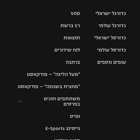
כדורגל ישראלי
VOD
כדורגל עולמי
רץ ברשת
ליגת העל
כדורסל ישראלי
תוצאות
ליגת
ליגה לאומית
האלופות
כדורסל עולמי
לוח שידורים
ליגת ווינר
סל
גביע הטוטו
ענפים נוספים
ברחבה
ליגה
NBA
אירופית
"מעל הליגה" – פודקאסט
ליגה לאומית
ליגיונרים
טניס
יורוליג
ליגה אנגלית
"מחצית בשכונה" – פודקאסט
כדורסל נשים
גביע המדינה
כדוריד
יורוקאפ
ליגה גרמנית
משתתפים וזוכים
בפרסים
מכבי תל
נבחרת
כדורעף
אביב
ישראל
ליגה
טניס
ספרדית
תקנון משתתפים
שחייה
הפועל חולון
מכבי חיפה
וזוכים בפרסים
גיימינג E-Sports
ליגה
איטלקית
ג'ודו