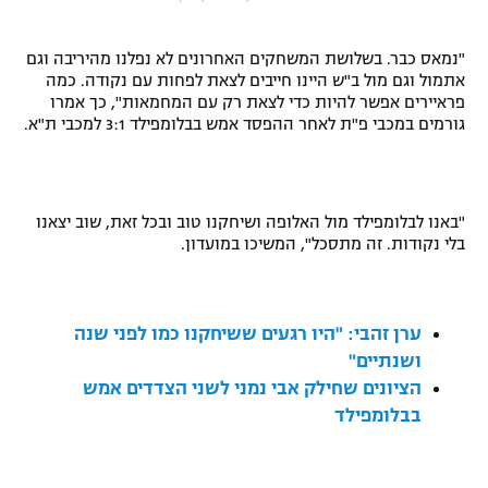
"מחצית בשכונה" – פודקאסט
אופניים
"נמאס כבר. בשלושת המשחקים האחרונים לא נפלנו מהיריבה וגם
אתמול וגם מול ב"ש היינו חייבים לצאת לפחות עם נקודה. כמה
ספורט מוטורי
משתתפים וזוכים בפרסים
פראיירים אפשר להיות כדי לצאת רק עם המחמאות", כך אמרו
גורמים במכבי פ"ת לאחר ההפסד אמש בבלומפילד 3:1 למכבי ת"א.
כדורמים
תקנון משתתפים וזוכים בפרסים
טניס
פוטבול אמריקאי NFL
תקנון עבור פעילות אלקטרה
"באנו לבלומפילד מול האלופה ושיחקנו טוב ובכל זאת, שוב יצאנו
בלי נקודות. זה מתסכל", המשיכו במועדון.
גיימינג E-Sports
בייסבול MLB
תקנון עבור פעילות ספורט 1 – "מרלן"
ספורט אתגרי ואקסטרים
תנאי שימוש
ערן זהבי: "היו רגעים ששיחקנו כמו לפני שנה
אומנויות לחימה
ושנתיים"
הציונים שחילק אבי נמני לשני הצדדים אמש
מדיניות פרטיות
גיימינג E-Sports
בבלומפילד
תקנון פעילות ספורט 1