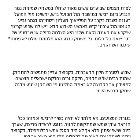
רשיון להקרנה פומבית לבית עסק
לפ"ת מצפים שבועיים קשים מאוד שיחלו במשחק שמינית גמר
הגביע ביום רביעי במושבה מול הפועל ב"ש, ימשיכו מול הפועל
רעננה בשבת בקרב על הפלייאוף העליון ויסתיימו בגמר גביע
הצטרפות לחבילת הערוצים
הטוטו מול עירוני ק"ש באמצע השבוע הבא. "יש לנו שבוע קריטי
שיקבע אם העונה הזאת שלנו היא הצלחה גדולה או שבסופו של
לוח דרושים – ג'ובנט
דבר יצאנו בלי כלום. כל משחק כרגע הוא מלחמת עולם לא פחות"
סיכמו השחקנים.
תגיות
המגזין
שבוע לסגירת חלון ההעברות, בקבוצה עדיין מחפשים להתחזק.
שמות רבים של שחקנים, חלקם זרים וחלקם ישראלים מוצעים
למועדון אך בקבוצה לא באמת החליטו מי השחקן שיגיע ויהיה
שחקן הרכש השני.
בגזרת הפצועים, גיא מלמד לא יהיה כשיר לרביעי וכמוהו ככל
הנראה עידן שמש שמתקשה לחזור. בנוגע לראדה פריצה, שערך
ביום שישי אימון מלא אך לא היה בסגל אמש בבלומפילד, בקבוצה
ייתנו לשחקן את האופציה להחליט מתי הוא כשיר אך לפי