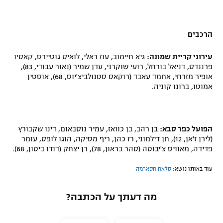
הרכבים
עירוני קריית שמונה:
גיא חיימוב, עוז ראלי, לואיס גוטיירס, קאסיו
פרננדס, דניאל בורחל, רועי שוקרני, עדן שמיר (נאור עבודי, 83),
אופיר מזרחי, אחמד עאבד (רוקאס סטנולביצ'יוס, 68), אוסטין
אמוטו, ברונו קוניה
.
הפועל כפר סבא:
בן רהב, בן כוואז, עמיר נוסבאום, דינו שקבורץ
(לירן ז'אן, 12), חן דילמוני, רז כהן, ריף מסיקה, הוגו לופס, עומר
פדידה, מאוויס צ'יבוטה (סהר בראון, 78), רן יצחק (דודו ביטון, 68).
עוד באותו נושא:
סלאח חסארמה
מה דעתך על הכתבה?