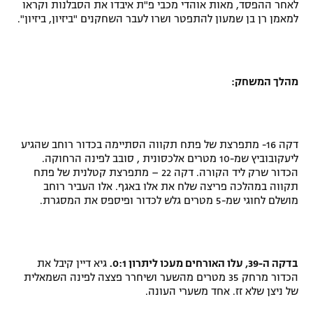
לאחר ההפסד, מאות אוהדי מכבי פ"ת איבדו את הסבלנות וקראו
רשיון להקרנה פומבית לבית עסק
למאמן רן בן שמעון להתפטר ושרו לעבר השחקנים "ביזיון, ביזיון".
הצטרפות לחבילת הערוצים
מהלך המשחק:
לוח דרושים – ג'ובנט
תגיות
דקה 16- מתפרצת של פתח תקווה הסתיימה בכדור רוחב שהגיע
המגזין
ליעקובוביץ שמ-10 מטרים אלכסונית , סובב לפינה הרחוקה.
הכדור שרק ליד הקורה. דקה 22 – מתפרצת קטלנית של פתח
תקווה במהלכה פריצה שלח את אלו באגף. אלו העביר רוחב
מושלם לחוגי שמ-5 מטרים גלש לכדור ופיספס את המסגרת.
בדקה ה-39, עלו האורחים מעכו ליתרון 0:1.
גיא דיין קיבל את
הכדור מרחק 35 מטרים מהשער ושיחרר פצצה לפינה השמאלית
של ניצן שלא זז. אחד משערי העונה.