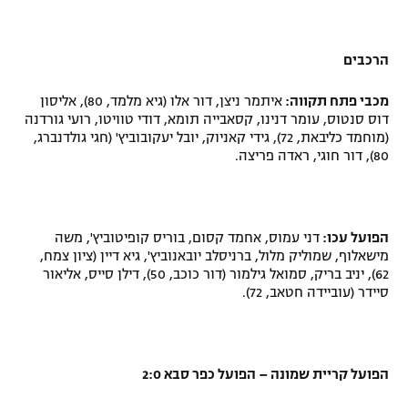
הרכבים
מכבי פתח תקווה:
איתמר ניצן, דור אלו (גיא מלמד, 80), אליסון
דוס סנטוס, עומר דנינו, קסאבייה תומא, דודי טוויטו, רועי גורדנה
(מוחמד כליבאת, 72), גידי קאניוק, יובל יעקובוביץ' (חגי גולדנברג,
80), דור חוגי, ראדה פריצה
.
הפועל עכו:
דני עמוס, אחמד קסום, בוריס קופיטוביץ', משה
מישאלוף, שמוליק מלול, ברניסלב יובאנוביץ', גיא דיין (ציון צמח,
62), יניב בריק, סמואל גילמור (דור כוכב, 50), דילן סייס, אליאור
סיידר (עוביידה חטאב, 72).
הפועל קריית שמונה – הפועל כפר סבא 2:0