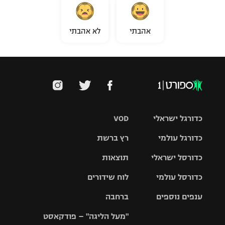
אהבתי
לא אהבתי
כדורגל ישראלי
VOD
כדורגל עולמי
רץ ברשת
ליגת העל
כדורסל ישראלי
תוצאות
ליגת
ליגה לאומית
האלופות
כדורסל עולמי
לוח שידורים
ליגת ווינר
סל
גביע הטוטו
ענפים נוספים
ברחבה
ליגה
NBA
אירופית
"מעל הליגה" – פודקאסט
ליגה לאומית
ליגיונרים
טניס