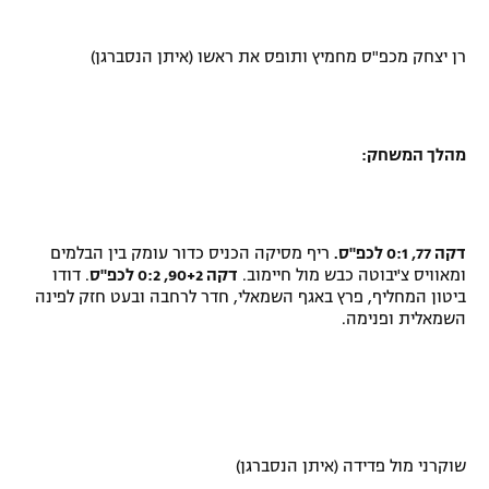
רן יצחק מכפ"ס מחמיץ ותופס את ראשו (איתן הנסברגן)
מהלך המשחק:
דקה 77, 0:1 לכפ"ס.
ריף מסיקה הכניס כדור עומק בין הבלמים
ומאוויס צ'יבוטה כבש מול חיימוב.
דקה 90+2, 0:2 לכפ"ס
. דודו
ביטון המחליף, פרץ באגף השמאלי, חדר לרחבה ובעט חזק לפינה
השמאלית ופנימה.
שוקרני מול פדידה (איתן הנסברגן)