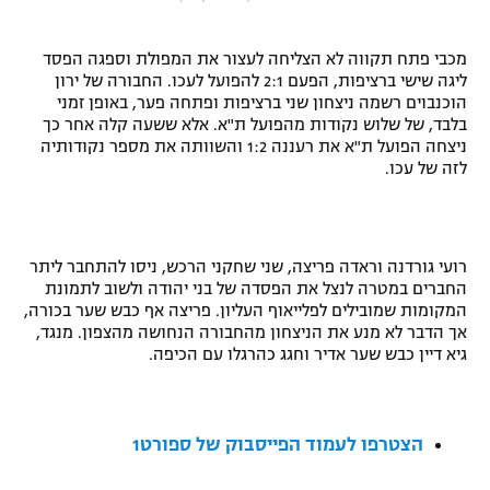
"מחצית בשכונה" – פודקאסט
אופניים
מכבי פתח תקווה לא הצליחה לעצור את המפולת וספגה הפסד
ליגה שישי ברציפות, הפעם 2:1 להפועל לעכו. החבורה של ירון
ספורט מוטורי
משתתפים וזוכים בפרסים
הוכנבוים רשמה ניצחון שני ברציפות ופתחה פער, באופן זמני
בלבד, של שלוש נקודות מהפועל ת"א. אלא ששעה קלה אחר כך
ניצחה הפועל ת"א את רעננה 1:2 והשוותה את מספר נקודותיה
כדורמים
תקנון משתתפים וזוכים בפרסים
לזה של עכו.
טניס
פוטבול אמריקאי NFL
תקנון עבור פעילות אלקטרה
גיימינג E-Sports
בייסבול MLB
רועי גורדנה וראדה פריצה, שני שחקני הרכש, ניסו להתחבר ליתר
תקנון עבור פעילות ספורט 1 – "מרלן"
החברים במטרה לנצל את הפסדה של בני יהודה ולשוב לתמונת
ספורט אתגרי ואקסטרים
המקומות שמובילים לפלייאוף העליון. פריצה אף כבש שער בכורה,
תנאי שימוש
אך הדבר לא מנע את הניצחון מהחבורה הנחושה מהצפון. מנגד,
גיא דיין כבש שער אדיר וחגג כהרגלו עם הכיפה.
אומנויות לחימה
מדיניות פרטיות
גיימינג E-Sports
הצטרפו לעמוד הפייסבוק של ספורט1
תקנון פעילות ספורט 1