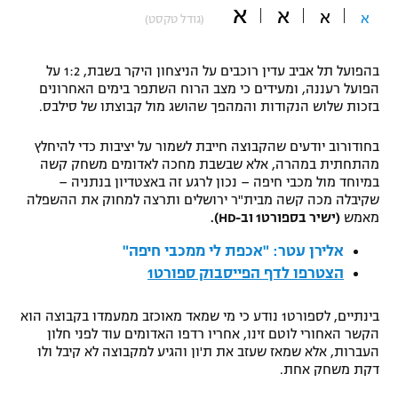
א
א
א
א
(גודל טקסט)
"מחצית בשכונה" – פודקאסט
אופניים
בהפועל תל אביב עדין רוכבים על הניצחון היקר בשבת, 1:2 על
ספורט מוטורי
משתתפים וזוכים בפרסים
הפועל רעננה, ומעידים כי מצב הרוח השתפר בימים האחרונים
בזכות שלוש הנקודות והמהפך שהושג מול קבוצתו של סילבס.
כדורמים
תקנון משתתפים וזוכים בפרסים
טניס
בחודורוב יודעים שהקבוצה חייבת לשמור על יציבות כדי להיחלץ
פוטבול אמריקאי NFL
מהתחתית במהרה, אלא שבשבת מחכה לאדומים משחק קשה
תקנון עבור פעילות אלקטרה
במיוחד מול מכבי חיפה – נכון לרגע זה באצטדיון בנתניה –
שקיבלה מכה קשה מבית"ר ירושלים ותרצה למחוק את ההשפלה
גיימינג E-Sports
בייסבול MLB
מאמש
(ישיר בספורט1 וב-HD).
תקנון עבור פעילות ספורט 1 – "מרלן"
ספורט אתגרי ואקסטרים
אלירן עטר: "אכפת לי ממכבי חיפה"
תנאי שימוש
הצטרפו לדף הפייסבוק ספורט1
אומנויות לחימה
בינתיים, לספורט1 נודע כי מי שמאד מאוכזב ממעמדו בקבוצה הוא
מדיניות פרטיות
הקשר האחורי לוטם זינו, אחריו רדפו האדומים עוד לפני חלון
גיימינג E-Sports
העברות, אלא שמאז שעזב את ת'ון והגיע למקבוצה לא קיבל ולו
דקת משחק אחת.
תקנון פעילות ספורט 1