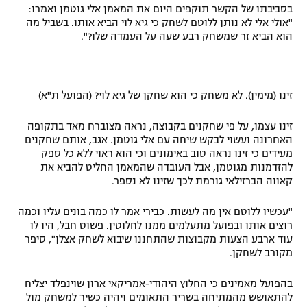
בסביבתו של הקשר תוקפים היום את המאמן אלי גוטמן ואמרו:
רשיון להקרנה פומבית לבית עסק
"אולי אלי לא נותן ללוטם לשחק כי גיא לוי הביא אותו. בשביל מה
הוא הביא זר שמשחק רבע שעה על העמדה שלו?".
הצטרפות לחבילת הערוצים
לוח דרושים – ג'ובנט
זינו (מימין). לא משחק כי הוא שחקן של גיא לוי? (הפועל ת"א)
תגיות
זינו עצמו, על פי שחקנים בקבוצה, נראה מצוברח מאד בתקופה
האחרונה ועשוי לבקש שיחה עם אלי גוטמן. אגב, אותם שחקנים
המגזין
מעידים כי זינו נראה טוב באימונים וכי הוא ראוי ללא כל ספק
להזדמנות מגוטמן, אבל העובדה שהמאמן החליט להביא את
קאווה הברזילאי גורמת לכך שזינו לא נספר.
"עכשיו ללוטם אין מה לעשות. כבירי אמר לו כמה בונים עליו וכמה
רוצים אותו ובפועל מתעלמים ממנו לחלוטין. פשוט חבל, היו לו
עוד ארבע הצעות מקבוצות שהתחננו שיבוא לשחק אצלן", סיפר
מקורב לשחקן.
בהפועל מאמינים כי החלוץ היהודי-אמריקאי ארון שוינפלד יצליח
להתאושש מהמתיחה בשריר התאומים ויהיה כשיר למשחק מול