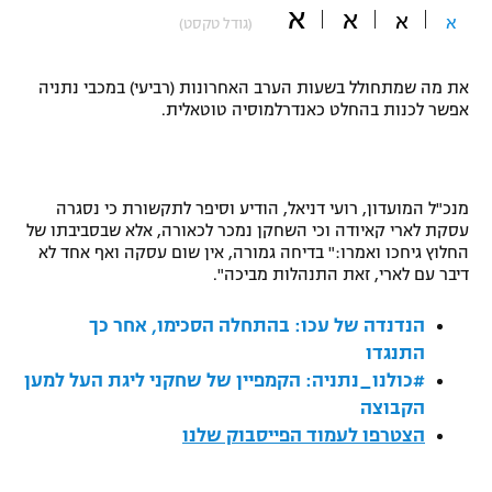
א
א
א
א
(גודל טקסט)
"מחצית בשכונה" – פודקאסט
אופניים
את מה שמתחולל בשעות הערב האחרונות (רביעי) במכבי נתניה
ספורט מוטורי
משתתפים וזוכים בפרסים
אפשר לכנות בהחלט כאנדרלמוסיה טוטאלית.
כדורמים
תקנון משתתפים וזוכים בפרסים
טניס
פוטבול אמריקאי NFL
מנכ"ל המועדון, רועי דניאל, הודיע וסיפר לתקשורת כי נסגרה
תקנון עבור פעילות אלקטרה
עסקת לארי קאיודה וכי השחקן נמכר לכאורה, אלא שבסביבתו של
גיימינג E-Sports
החלוץ גיחכו ואמרו:" בדיחה גמורה, אין שום עסקה ואף אחד לא
בייסבול MLB
תקנון עבור פעילות ספורט 1 – "מרלן"
דיבר עם לארי, זאת התנהלות מביכה".
ספורט אתגרי ואקסטרים
הנדנדה של עכו: בהתחלה הסכימו, אחר כך
תנאי שימוש
התנגדו
אומנויות לחימה
#כולנו_נתניה: הקמפיין של שחקני ליגת העל למען
מדיניות פרטיות
הקבוצה
גיימינג E-Sports
הצטרפו לעמוד הפייסבוק שלנו
תקנון פעילות ספורט 1