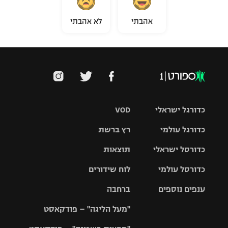
אהבתי
לא אהבתי
כדורגל ישראלי
VOD
כדורגל עולמי
רץ ברשת
ליגת העל
כדורסל ישראלי
תוצאות
ליגת
ליגה לאומית
האלופות
כדורסל עולמי
לוח שידורים
ליגת ווינר
סל
גביע הטוטו
ענפים נוספים
ברחבה
ליגה
NBA
אירופית
"מעל הליגה" – פודקאסט
ליגה לאומית
ליגיונרים
טניס
יורוליג
ליגה אנגלית