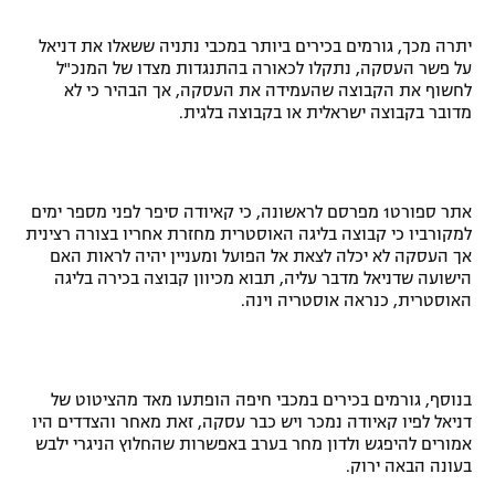
רשיון להקרנה פומבית לבית עסק
יתרה מכך, גורמים בכירים ביותר במכבי נתניה ששאלו את דניאל
על פשר העסקה, נתקלו לכאורה בהתנגדות מצדו של המנכ"ל
הצטרפות לחבילת הערוצים
לחשוף את הקבוצה שהעמידה את העסקה, אך הבהיר כי לא
מדובר בקבוצה ישראלית או בקבוצה בלגית.
לוח דרושים – ג'ובנט
תגיות
אתר ספורט1 מפרסם לראשונה, כי קאיודה סיפר לפני מספר ימים
למקורביו כי קבוצה בליגה האוסטרית מחזרת אחריו בצורה רצינית
המגזין
אך העסקה לא יכלה לצאת אל הפועל ומעניין יהיה לראות האם
הישועה שדניאל מדבר עליה, תבוא מכיוון קבוצה בכירה בליגה
האוסטרית, כנראה אוסטריה וינה.
בנוסף, גורמים בכירים במכבי חיפה הופתעו מאד מהציטוט של
דניאל לפיו קאיודה נמכר ויש כבר עסקה, זאת מאחר והצדדים היו
אמורים להיפגש ולדון מחר בערב באפשרות שהחלוץ הניגרי ילבש
בעונה הבאה ירוק.