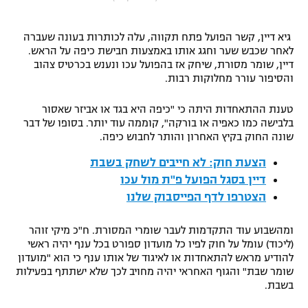
"מחצית בשכונה" – פודקאסט
אופניים
גיא דיין, קשר הפועל פתח תקווה, עלה לכותרות בעונה שעברה
לאחר שכבש שער וחגג אותו באמצעות חבישת כיפה על הראש.
ספורט מוטורי
משתתפים וזוכים בפרסים
דיין, שומר מסורת, שיחק אז בהפועל עכו ונענש בכרטיס צהוב
והסיפור עורר מחלוקות רבות.
כדורמים
תקנון משתתפים וזוכים בפרסים
טענת ההתאחדות היתה כי "כיפה היא בגד או אביזר שאסור
טניס
בלבישה כמו כאפיה או בורקה", קוממה עוד יותר. בסופו של דבר
פוטבול אמריקאי NFL
שונה החוק בקיץ האחרון והותר לחבוש כיפה.
תקנון עבור פעילות אלקטרה
גיימינג E-Sports
בייסבול MLB
הצעת חוק: לא חייבים לשחק בשבת
תקנון עבור פעילות ספורט 1 – "מרלן"
דיין בסגל הפועל פ"ת מול עכו
ספורט אתגרי ואקסטרים
הצטרפו לדף הפייסבוק שלנו
תנאי שימוש
אומנויות לחימה
ומהשבוע עוד התקדמות לעבר שומרי המסורת. ח"כ מיקי זוהר
(ליכוד) עומל על חוק לפיו כל מועדון ספורט בכל ענף יהיה ראשי
מדיניות פרטיות
להודיע מראש להתאחדות או לאיגוד של אותו ענף כי הוא "מועדון
גיימינג E-Sports
שומר שבת" והגוף האחראי יהיה מחויב לכך שלא ישתתף בפעילות
בשבת.
תקנון פעילות ספורט 1