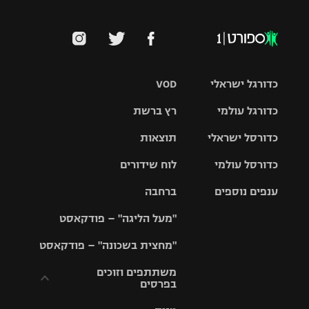
כדורגל ישראלי
VOD
כדורגל עולמי
רץ ברשת
ליגת העל
כדורסל ישראלי
תוצאות
ליגת
ליגה לאומית
האלופות
כדורסל עולמי
לוח שידורים
ליגת ווינר
סל
גביע הטוטו
ענפים נוספים
ברחבה
ליגה
NBA
אירופית
"מעל הליגה" – פודקאסט
ליגה לאומית
ליגיונרים
טניס
יורוליג
ליגה אנגלית
"מחצית בשכונה" – פודקאסט
כדורסל נשים
גביע המדינה
כדוריד
יורוקאפ
ליגה גרמנית
משתתפים וזוכים
בפרסים
מכבי תל
נבחרת
כדורעף
אביב
ישראל
ליגה