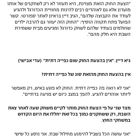
"הצעת החוק הזאת מצוינת, היא תעזור לא רק לשחקנים של אותו
רשיון להקרנה פומבית לבית עסק
מועדון אלא גם לאוהדים רבים להינות מחוויית הכדורגל ולהגיע
לעודד את הקבוצה שלהם", הגיב דיין בראיון לאתר ספורט1. קשר
הפועל פתח תקווה הוסיף: "החוק הזה יעזור גם להרבה ילדים
הצטרפות לחבילת הערוצים
שחולמים בעתיד שלהם לשחק כדורגל ומגיעים מבית ששמירת
השבת היא חלק מהם".
לוח דרושים – ג'ובנט
תגיות
גיא דיין. "אין בהצעת החוק שום כפייה דתית" (עדי אבישי)
המגזין
אין בהצעת החוק מהזאת סוג של כפייה דתית?
"אני לא רואה פה כפייה דתית. החוק לא פוגע באיש, רק מאפשר
ליותר אוהדים להגיע. להפך במצב כיום יש פגיעה בדתיים".
מצד שני על פי הצעת החוק מותר לקיים משחק שעה לאחר צאת
השבת, רק ששחקנים כמוך בכל זאת יחללו את היום הקדוש
במשחקי החוץ.
"אני עושה הכל בשביל להימנע מחילול שבת. אני נוסע כל שישי