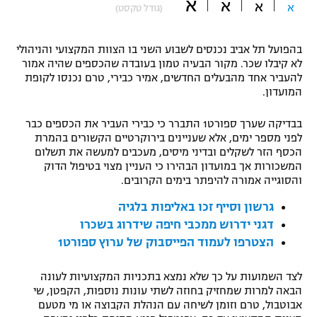
א
א
א
א
(גודל טקסט)
"מחצית בשכונה" – פודקאסט
אופניים
בהפועל תל אביב נכנסים לשבוע השני בו הצוות המקצועי והניהולי
ספורט מוטורי
לא קיבלו שכר. מקור הבעיה טמון בעובדה שהכספים שהיה אמור
משתתפים וזוכים בפרסים
להעביר אחד מהבעלים החדשים, אמיר כבירי, טרם נכנסו לקופת
המועדון.
כדורמים
תקנון משתתפים וזוכים בפרסים
טניס
בבדיקה שערך ספורט1 התברר כי כבירי העביר את הכספים כבר
פוטבול אמריקאי NFL
לפני מספר ימים, אלא שעניינים בירוקרטיים הקשורים בהמרת
תקנון עבור פעילות אלקטרה
הכסף הזר לשקלים ובדיני מיסים, מעכבים למעשה את תשלום
גיימינג E-Sports
בייסבול MLB
המשכורות אך במועדון הבהירו כי העניין מצוי בטיפול הדוק
תקנון עבור פעילות ספורט 1 – "מרלן"
והסוגייה אמורה להיפתר בימים הקרובים.
ספורט אתגרי ואקסטרים
גרשון וסייף זכו באליפות בלגיה
תנאי שימוש
דגני ידרוש ממכבי חיפה שידרוג בשכרו
אומנויות לחימה
הצטרפו לעמוד הפייסבוק של ערוץ ספורט1
מדיניות פרטיות
גיימינג E-Sports
לצד השמועות על כך שלא נמצא בתכניות המקצועיות לעונה
הבאה למרות שמחזיק בחוזה לשתי עונות נוספות, הקפטן, שי
תקנון פעילות ספורט 1
אבוטבול, טרם וזומן לשיחה עם הנהלת הקבוצה או מי מטעם