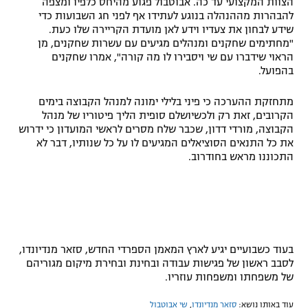
הצוות המקצועי עד כה.
אבוטבול פגוע מהיחס כלפיו ומצפה
להבהרות מההנהלה בנוגע לעתידו אף לפני חג השבועות כדי
רשיון להקרנה פומבית לבית עסק
שידע לבחון את צעדיו וידע לאן מועדת הקריירה שלו כעת.
"מחתימים שחקנים ומנהלים מגיעים עם עשרות שחקנים, מן
הצטרפות לחבילת הערוצים
הראוי שידברו עם שי ויסבירו לו מה קורה", אמרו שחקנים
בהפועל.
לוח דרושים – ג'ובנט
מתחזקת ההערכה כי פיני בלילי ימונה למנהל הקבוצה בימים
הקרובים, זאת רק ולכשיושלם סופית הליך פיטוריו של מנהל
תגיות
הקבוצה, מורדי דדון, שכבר שלח מסרים לראשי המועדון כי ידרוש
את כל התנאים הסוציאלים המגיעים לו על כל שנותיו, דבר לא
המגזין
התכוננו מראש בחודרוב.
בעוד כשבועיים יגיע לארץ המאמן הספרדי החדש, סזאר מנדיונדו,
לסבב ראשון של פגישות עבודה ובחינת ובחירת מיקום מגוריהם
של משפחתו ומשפחות עוזריו.
עוד באותו נושא:
סזאר מנדיונדו
,
שי אבוטבול