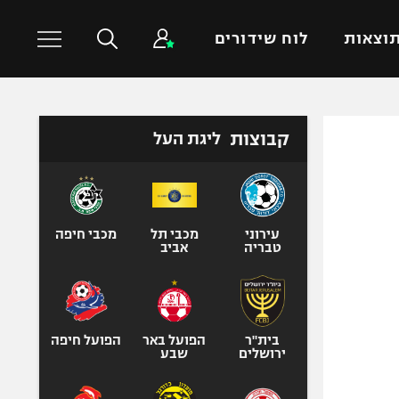
וצאות
לוח שידורים
כדורסל עולמי
ענפים נוספים
קבוצות
ליגת העל
NBA
טניס
יורוליג
כדוריד
יורוקאפ
כדורעף
עירוני
מכבי תל
מכבי חיפה
טבריה
אביב
שחייה
ג'ודו
אגרוף
ספורט אולימפי
בית"ר
הפועל באר
הפועל חיפה
ירושלים
שבע
UFC
היאבקות WWE