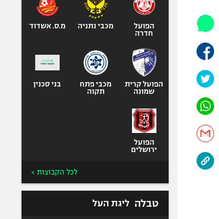
אופניים
ספורט מוטורי
הפועל
מכבי נתניה
מ.ס. אשדוד
חדרה
כדורמים
פוטבול אמריקאי NFL
בייסבול MLB
הפועל קרית
מכבי פתח
ספורט אתגרי
בני סכנין
שמונה
תקוה
ואקסטרים
אומנויות לחימה
גיימינג E-Sports
הפועל
ירושלים
לכל הקבוצות >
טבלה
ליגת העל