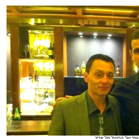
תל אביב
ליגה סינית
חיפה
ליגה ברזילאית
באר שבע
ליגות נוספות
תניה
דה
מי של הפועל תל אביב