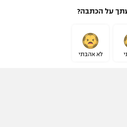
תך על הכתבה?
י
לא אהבתי