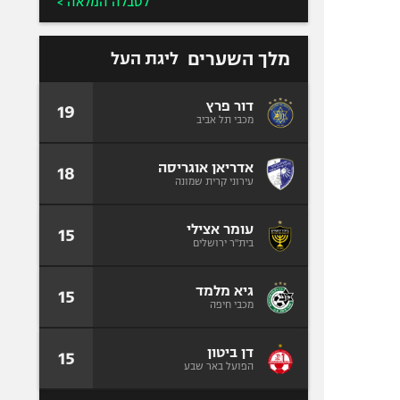
לטבלה המלאה >
מלך השערים
ליגת העל
דור פרץ
19
מכבי תל אביב
אדריאן אוגריסה
18
עירוני קרית שמונה
עומר אצילי
15
בית"ר ירושלים
גיא מלמד
15
מכבי חיפה
דן ביטון
15
הפועל באר שבע