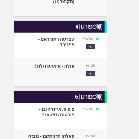
(מקוצר 15)
עכשיו
ספרטה רוטרדאם -
פיינורד
ישיר
15:25
זוולה - איאקס (גלוך)
ישיר
עכשיו
פ.ס.וו. איינדהובן -
פורטונה סיטארד
15:50
וואלה! תיקתקנו - מבזק