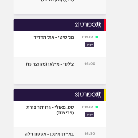
עכשיו
מנ' סיטי - את' מדריד
ישיר
16:00
צ'לסי - מילאן (מקוצר 15)
עכשיו
סט. פאולי - גרויתר פורת
(פריצות)
ישיר
16:30
באיירן מינכן - אסטון וילה