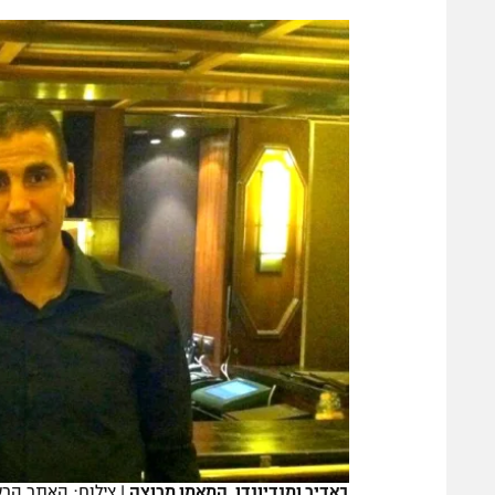
הפועל 
תקנון משתתפים וזוכים בפרסים
הפועל 
תקנון עבור פעילות אלקטרה
הפועל 
תקנון עבור פעילות ספורט 1 – "מרלן"
מכבי נ
טניס
בני יהו
גיימינג E-Sports
תנאי שימוש
מדיניות פרטיות
תקנון פעילות ספורט 1
רשיון להקרנה פומבית לבית עסק
הצטרפות לחבילת הערוצים
לוח דרושים – ג'ובנט
תגיות
באדיר ומנדיונדו. המאמן מרוצה
|
צילום: האתר הרש
המגזין