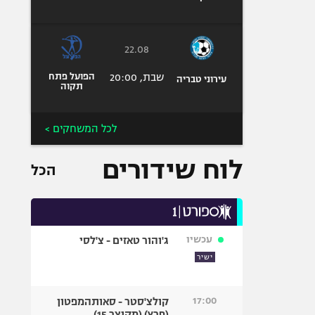
22.08
שבת, 20:00
הפועל פתח
עירוני טבריה
תקוה
לכל המשחקים >
לוח שידורים
הכל
עכשיו
ג'והור טאזים - צ'לסי
ישיר
17:00
קולצ'סטר - סאותהמפטון
(פרץ) (מקוצר 15)