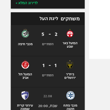
לדירוג המלא >
משחקים
ליגת העל
5
-
2
הפועל באר
הסתיים
מכבי חיפה
שבע
1
-
1
בית"ר
הפועל תל
הסתיים
ירושלים
אביב
22.08
מכבי פתח
שבת, 20:00
עירוני קרית
תקוה
שמונה