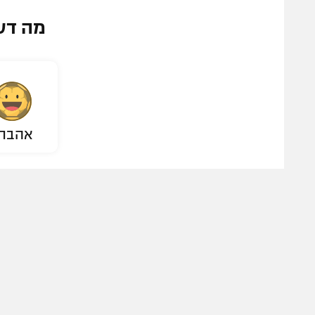
מה דע
אהבת