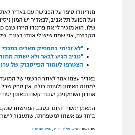
מנדיונדו סיפר על הפגישה עם באדיר לאתר
ועל הפועל תל אביב, לבאדיר יש המון ניסי
שלו. הוא מזכיר לי את פרננדו היירו שגם 
הקבוצה, אני שמח שיש לי אותו בצוות שלי
"לא זכיתי במספיק תארים במכבי ת
"טביב הגיע לבאר ולא ישתה ממנה
הצטרפו לעמוד הפייסבוק של ערוץ
באדיר עצמו אמר לאתר הרשמי של המועדון
למחנה האימון ולעונה כולה, אין ספק שכל
אחרון השחקנים, יעבוד קשה ובאופן יסודי 
המאמן ימשיך היום בסבב הפגישות שנקבע
ביחד עם אשתו למשפחתו, שתעבור לישרא
עוד באותו נושא:
ואליד באדיר
,
סזאר מנדיונדו