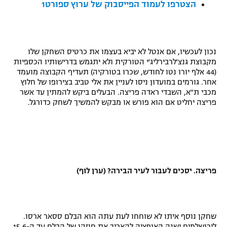
הצטרפו לעמוד הפייסבוק של ערוץ ספורט1
רשיון להקרנה פומבית לבית עסק
הצטרפות לחבילת הערוצים
נכון לעכשיו, אם אנטל לא יביא בעצמו את כרטיס השחקן שלו
לוח דרושים – ג'ובנט
מקבוצת גנצ'לרבירליג'י הטורקית ולא יתגמש בדרישותיו הכספיות
(44 אלף יורו נטו לחודש, שכרו בטורקיה) תעדיף הקבוצה מועמד
אחר. גורמים במועדון ניסו לעניין את אלי טביב בצירופו של חלוץ
תגיות
מכבי ת"א, השבדי ראדה פריצה. הבעלים ביקש להמתין עד אשר
פריצה יחליט אם הוא פורש או מבקש להמשיך לשחק כדורגל.
המגזין
פריצה. יסכים לעבור לעיר הבירה? (ערן לוף)
שחקן נוסף איתו לא שוחחו לעת עתה הוא הבלם ססאר ארסו.
לירושלמים ישנה האופציה להאריך את חוזהו של הבלם עד ה-15.6.