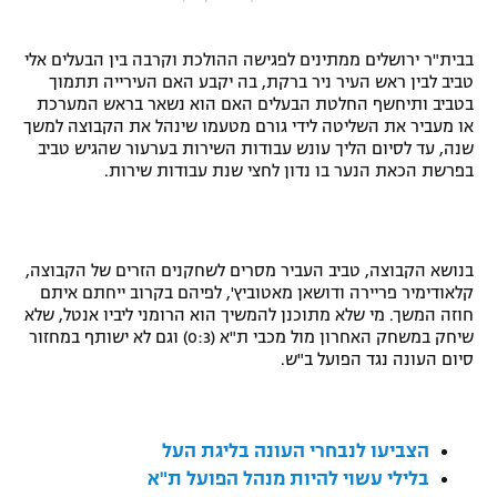
"מחצית בשכונה" – פודקאסט
אופניים
בבית"ר ירושלים ממתינים לפגישה ההולכת וקרבה בין הבעלים אלי
טביב לבין ראש העיר ניר ברקת, בה יקבע האם העירייה תתמוך
ספורט מוטורי
משתתפים וזוכים בפרסים
בטביב ותיחשף החלטת הבעלים האם הוא נשאר בראש המערכת
או מעביר את השליטה לידי גורם מטעמו שינהל את הקבוצה למשך
שנה, עד לסיום הליך עונש עבודות השירות בערעור שהגיש טביב
כדורמים
תקנון משתתפים וזוכים בפרסים
בפרשת הכאת הנער בו נדון לחצי שנת עבודות שירות.
טניס
פוטבול אמריקאי NFL
תקנון עבור פעילות אלקטרה
גיימינג E-Sports
בייסבול MLB
בנושא הקבוצה, טביב העביר מסרים לשחקנים הזרים של הקבוצה,
תקנון עבור פעילות ספורט 1 – "מרלן"
קלאודימיר פריירה ודושאן מאטוביץ', לפיהם בקרוב ייחתם איתם
ספורט אתגרי ואקסטרים
חוזה המשך. מי שלא מתוכנן להמשיך הוא הרומני ליביו אנטל, שלא
תנאי שימוש
שיחק במשחק האחרון מול מכבי ת"א (0:3) וגם לא ישותף במחזור
סיום העונה נגד הפועל ב"ש.
אומנויות לחימה
מדיניות פרטיות
גיימינג E-Sports
הצביעו לנבחרי העונה בליגת העל
תקנון פעילות ספורט 1
בלילי עשוי להיות מנהל הפועל ת"א