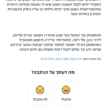
הספרדי לוחץ לקבל תשובה וטוען שיש לו הצעות מהליגה היוונית
ומהקפריסאית כשגם מכבי חיפה גילתה בו עניין בחלון ההעברות
האחרון בחודש ינואר.
מהמשחק נגד הפועל באר שבע שוחררו השוער בוריס קליימן,
לידור כהן, אלי דסה, קלאודימיר פריירה ודושאן מאטוביץ'
כשהמאמן גיא לוי יאפשר למספר שחקני קבוצת הנוער וביניהם
אבישי כהן ובר שלום לקבל דקות משחק עם סיום העונה.
עוד באותו נושא:
ליביו אנטל
,
ססאר ארסו
,
ראדה פריצה
מה דעתך על הכתבה?
אהבתי
לא אהבתי