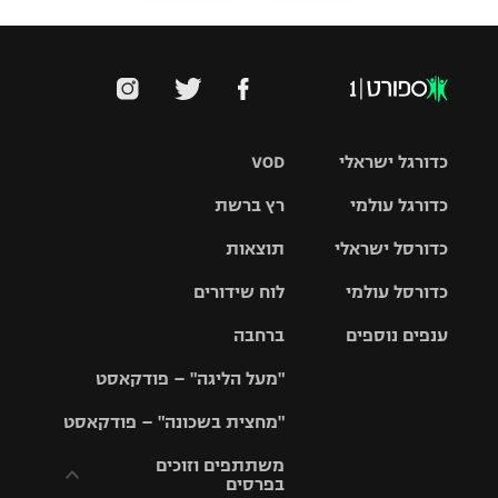
כדורגל ישראלי
VOD
כדורגל עולמי
רץ ברשת
ליגת העל
כדורסל ישראלי
תוצאות
ליגת
ליגה לאומית
האלופות
כדורסל עולמי
לוח שידורים
ליגת ווינר
סל
גביע הטוטו
ענפים נוספים
ברחבה
ליגה
NBA
אירופית
"מעל הליגה" – פודקאסט
ליגה לאומית
ליגיונרים
טניס
יורוליג
ליגה אנגלית
"מחצית בשכונה" – פודקאסט
כדורסל נשים
גביע המדינה
כדוריד
יורוקאפ
ליגה גרמנית
משתתפים וזוכים
בפרסים
מכבי תל
נבחרת